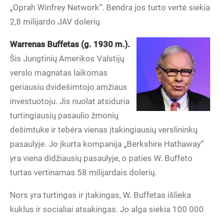
„Oprah Winfrey Network“. Bendra jos turto vertė siekia
2,8 milijardo JAV dolerių.
Warrenas Buffetas (g. 1930 m.).
Šis Jungtinių Amerikos Valstijų
verslo magnatas laikomas
geriausiu dvidešimtojo amžiaus
investuotoju. Jis nuolat atsiduria
turtingiausių pasaulio žmonių
dešimtuke ir tebėra vienas įtakingiausių verslininkų
pasaulyje. Jo įkurta kompanija „Berkshire Hathaway“
yra viena didžiausių pasaulyje, o paties W. Buffeto
turtas vertinamas 58 milijardais dolerių.
Nors yra turtingas ir įtakingas, W. Buffetas išlieka
kuklus ir socialiai atsakingas. Jo alga siekia 100 000