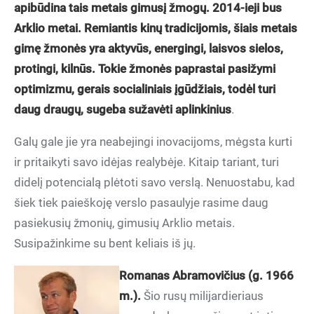
apibūdina tais metais gimusį žmogų. 2014-ieji bus
Arklio metai. Remiantis kinų tradicijomis, šiais metais
gimę žmonės yra aktyvūs, energingi, laisvos sielos,
protingi, kilnūs. Tokie žmonės paprastai pasižymi
optimizmu, gerais socialiniais įgūdžiais, todėl turi
daug draugų, sugeba sužavėti aplinkinius
.
Galų gale jie yra neabejingi inovacijoms, mėgsta kurti
ir pritaikyti savo idėjas realybėje. Kitaip tariant, turi
didelį potencialą plėtoti savo verslą. Nenuostabu, kad
šiek tiek paieškoję verslo pasaulyje rasime daug
pasiekusių žmonių, gimusių Arklio metais.
Susipažinkime su bent keliais iš jų.
Romanas Abramovičius (g. 1966
m.).
Šio rusų milijardieriaus