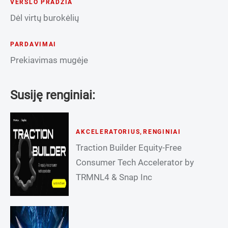
VERSLO PRADŽIA
Dėl virtų burokėlių
PARDAVIMAI
Prekiavimas mugėje
Susiję renginiai:
AKCELERATORIUS
,
RENGINIAI
Traction Builder Equity-Free
Consumer Tech Accelerator by
TRMNL4 & Snap Inc