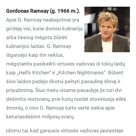
Gordonas Ramsay (g. 1966 m.).
Apie G. Ramsay neabejotinai yra
girdėję visi, kurie domisi kulinarija
arba tiesiog mėgsta žiūrėti
kulinarijos laidas. G. Ramsay
išgarsėjo kaip itin reiklus,
mėgstantis pasikeikti virtuvės vadovas iš tokių laidų
kaip „Hell’s Kitchen“ ir „Kitchen Nightmares“. Būtent
šios laidos padėjo škotui pelnyti pasaulinę šlovę ir
pripažinimą. Šiuo metu visame pasaulyje jis turi dvi
dešimtis restoranų, prie kurių nuolat stoviniuoja eilės
žmonių, o viso G. Ramsay turto vertė siekia apie
keturiasdešimt milijonų svarų.
Įdomu tai, kad garsusis virtuvės vadovas jaunystėje