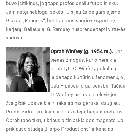
buvo įsitikinęs, jog taps profesionaliu futbolininku.
Jam netgi neblogai sekėsi. Jis jau žaidė garsiajame
Glazgo „Rangers“, bet traumos sugriovė sportinę
karjerą. Galiausiai G. Ramsay nusprendė tapti virtuvės
vadovu…
Oprah Winfrey (g. 1954 m.).
Dar
vienas žmogus, kurio nereikia
pristatyti. O. Winfrey pokalbių
laida tapo kultūriniu fenomenu, o ji
pati – pasaulio garsenybe. Tačiau
O. Winfrey nėra vien televizijos
žvaigždė. Jos veikla ir įtaka apima gerokai daugiau.
Pradėjusi karjerą kaip laidos vedėja, bėgant metams
Oprah tapo tikrų tikriausia žiniasklaidos magnate. Jai
priklauso studija „Harpo Productions“ ir kanalas