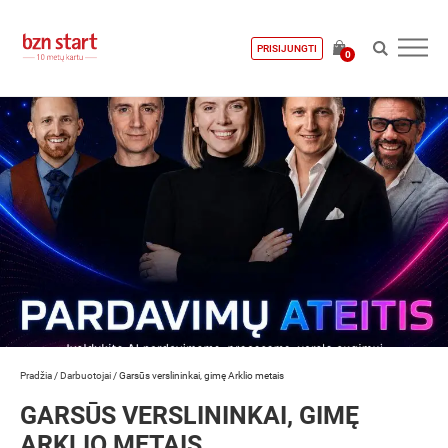
PRISIJUNGTI
0
Pradžia
/
Darbuotojai
/
Garsūs verslininkai, gimę Arklio metais
GARSŪS VERSLININKAI, GIMĘ
ARKLIO METAIS