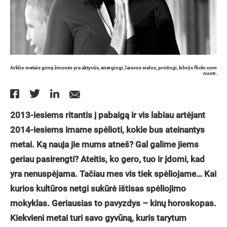
Arklio metais gimę žmonės yra aktyvūs, energingi, laisvos sielos, protingi, kilnūs flickr.com
nuotr.
2013-iesiems ritantis į pabaigą ir vis labiau artėjant
2014-iesiems imame spėlioti, kokie bus ateinantys
metai. Ką nauja jie mums atneš? Gal galime jiems
geriau pasirengti? Ateitis, ko gero, tuo ir įdomi, kad
yra nenuspėjama. Tačiau mes vis tiek spėliojame… Kai
kurios kultūros netgi sukūrė ištisas spėliojimo
mokyklas. Geriausias to pavyzdys – kinų horoskopas.
Kiekvieni metai turi savo gyvūną, kuris tarytum