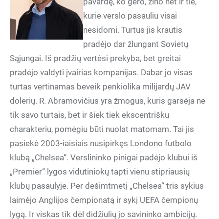
pavardę, ko gero, žino net ir tie,
kurie verslo pasauliu visai
nesidomi. Turtus jis krautis
pradėjo dar žlungant Sovietų
Sąjungai. Iš pradžių vertėsi prekyba, bet greitai
pradėjo valdyti įvairias kompanijas. Dabar jo visas
turtas vertinamas beveik penkiolika milijardų JAV
dolerių. R. Abramovičius yra žmogus, kuris garsėja ne
tik savo turtais, bet ir šiek tiek ekscentrišku
charakteriu, pomėgiu būti nuolat matomam. Tai jis
pasiekė 2003-iaisiais nusipirkęs Londono futbolo
klubą „Chelsea“. Verslininko pinigai padėjo klubui iš
„Premier“ lygos vidutiniokų tapti vienu stipriausių
klubų pasaulyje. Per dešimtmetį „Chelsea“ tris sykius
laimėjo Anglijos čempionatą ir sykį UEFA čempionų
lygą. Ir viskas tik dėl didžiulių jo savininko ambicijų.