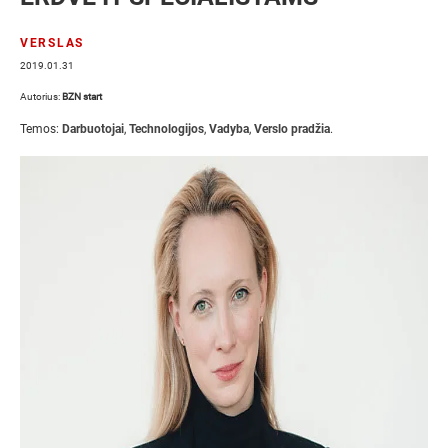
VERSLAS
2019.01.31
Autorius:
BZN start
Temos:
Darbuotojai
,
Technologijos
,
Vadyba
,
Verslo pradžia
.