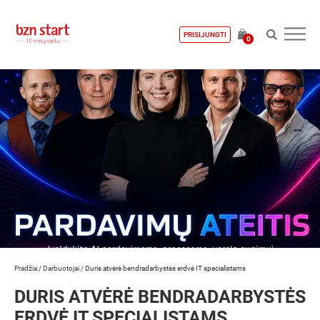
PRISIJUNGTI
0
Pradžia
/
Darbuotojai
/
Duris atvėrė bendradarbystės erdvė IT specialistams
DURIS ATVĖRĖ BENDRADARBYSTĖS
ERDVĖ IT SPECIALISTAMS