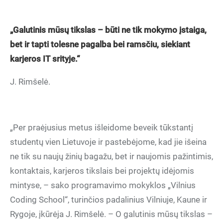
„Galutinis mūsų tikslas – būti ne tik mokymo įstaiga,
bet ir tapti tolesne pagalba bei ramsčiu, siekiant
karjeros IT srityje.“
J. Rimšelė.
„Per praėjusius metus išleidome beveik tūkstantį
studentų vien Lietuvoje ir pastebėjome, kad jie išeina
ne tik su naujų žinių bagažu, bet ir naujomis pažintimis,
kontaktais, karjeros tikslais bei projektų idėjomis
mintyse, – sako programavimo mokyklos „Vilnius
Coding School“, turinčios padalinius Vilniuje, Kaune ir
Rygoje, įkūrėja J. Rimšelė. – O galutinis mūsų tikslas –