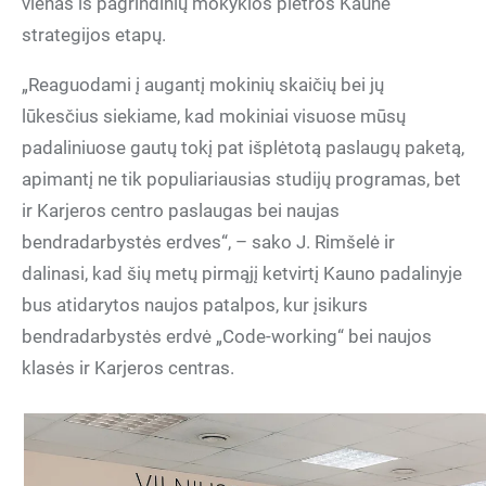
vienas iš pagrindinių mokyklos plėtros Kaune
strategijos etapų.
„Reaguodami į augantį mokinių skaičių bei jų
lūkesčius siekiame, kad mokiniai visuose mūsų
padaliniuose gautų tokį pat išplėtotą paslaugų paketą,
apimantį ne tik populiariausias studijų programas, bet
ir Karjeros centro paslaugas bei naujas
bendradarbystės erdves“, – sako J. Rimšelė ir
dalinasi, kad šių metų pirmąjį ketvirtį Kauno padalinyje
bus atidarytos naujos patalpos, kur įsikurs
bendradarbystės erdvė „Code-working“ bei naujos
klasės ir Karjeros centras.