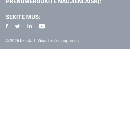
PRENUMERUOKITE NAUJIENLAIŠKĮ:
SEKITE MUS:
© 2026 bznstart. Visos teisės saugomos.