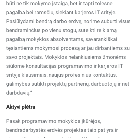
būti ne tik mokymo įstaiga, bet ir tapti tolesne
pagalba bei ramsčiu, siekiant karjeros IT srityje.
Pasiūlydami bendrą darbo erdvę, norime suburti visus
bendraminčius po vienu stogu, suteikti reikiamą
pagalbą mokyklos absolventams, savarankiškai
tęsiantiems mokymosi procesą ar jau dirbantiems su
savo projektais. Mokyklos nelankiusiems žmonėms
siūlome konsultacijas programavimo ir karjeros IT
srityje klausimais, naujus profesinius kontaktus,
galimybes sutikti projektų partnerių, darbuotojų ir net
darbdavių.“
Aktyvi plėtra
Pasak programavimo mokyklos įkūrėjos,
bendradarbystės erdvės projektas taip pat yra ir