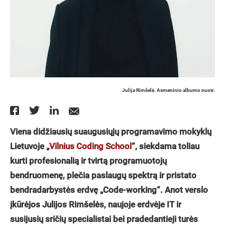
Julija Rimšelė. Asmeninio albumo nuotr.
Viena didžiausių suaugusiųjų programavimo mokyklų
Lietuvoje „
Vilnius Coding School
“, siekdama toliau
kurti profesionalią ir tvirtą programuotojų
bendruomenę, plečia paslaugų spektrą ir pristato
bendradarbystės erdvę „Code-working“. Anot verslo
įkūrėjos Julijos Rimšelės, naujoje erdvėje IT ir
susijusių sričių specialistai bei pradedantieji turės