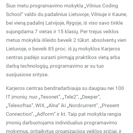
Šiuo metu programavimo mokykla „Vilnius Coding
School“ valdo du padalinius Lietuvoje, Vilniuje ir Kaune,
bei vieną padalinį Latvijoje, Rygoje, iš viso savo tinkle
sujungdama 7 vietas ir 15 klasių. Per trejus veiklos
metus mokykla išleido beveik 2 tūkst. absolventų vien
Lietuvoje, o beveik 85 proc. iš jų mokyklos Karjeros
centras padėjo surasti pirmąją praktikos vietą arba
darbą technologijų, programavimo ar su tuo
susijusiose srityse.
Karjeros centras bendradarbiauja su daugiau nei 100
IT įmonių: nuo „Tesonet“, „Tele2“, „Deeper“,
„Telesoftas“, WIX, „Alna“ iki „Nordcurrent“, „Present
Connection“, „Adform“ ir kt. Taip pat mokykla rengia
įmonių darbuotojams individualius programavimo
mokymus, pritaikytus organizacijos veiklos sričiai, ir