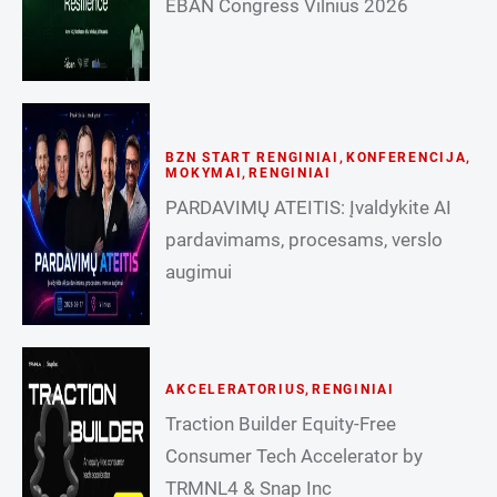
EBAN Congress Vilnius 2026
BZN START RENGINIAI
,
KONFERENCIJA
,
MOKYMAI
,
RENGINIAI
PARDAVIMŲ ATEITIS: Įvaldykite AI
pardavimams, procesams, verslo
augimui
AKCELERATORIUS
,
RENGINIAI
Traction Builder Equity-Free
Consumer Tech Accelerator by
TRMNL4 & Snap Inc