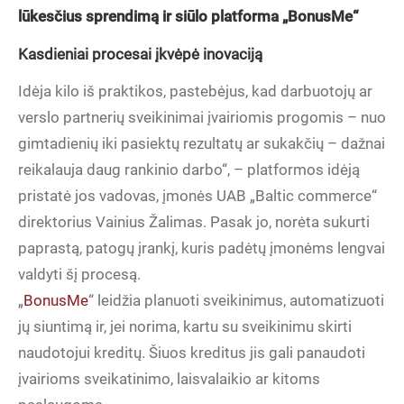
lūkesčius sprendimą ir siūlo platforma „BonusMe“
Kasdieniai procesai įkvėpė inovaciją
Idėja kilo iš praktikos, pastebėjus, kad darbuotojų ar
verslo partnerių sveikinimai įvairiomis progomis – nuo
gimtadienių iki pasiektų rezultatų ar sukakčių – dažnai
reikalauja daug rankinio darbo“, – platformos idėją
pristatė jos vadovas, įmonės UAB „Baltic commerce“
direktorius Vainius Žalimas. Pasak jo, norėta sukurti
paprastą, patogų įrankį, kuris padėtų įmonėms lengvai
valdyti šį procesą.
„
BonusMe
“ leidžia planuoti sveikinimus, automatizuoti
jų siuntimą ir, jei norima, kartu su sveikinimu skirti
naudotojui kreditų. Šiuos kreditus jis gali panaudoti
įvairioms sveikatinimo, laisvalaikio ar kitoms