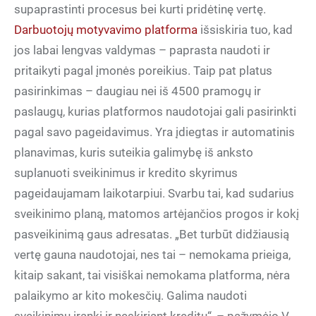
supaprastinti procesus bei kurti pridėtinę vertę.
Darbuotojų motyvavimo platforma
išsiskiria tuo, kad
jos labai lengvas valdymas – paprasta naudoti ir
pritaikyti pagal įmonės poreikius. Taip pat platus
pasirinkimas – daugiau nei iš 4500 pramogų ir
paslaugų, kurias platformos naudotojai gali pasirinkti
pagal savo pageidavimus. Yra įdiegtas ir automatinis
planavimas, kuris suteikia galimybę iš anksto
suplanuoti sveikinimus ir kredito skyrimus
pageidaujamam laikotarpiui. Svarbu tai, kad sudarius
sveikinimo planą, matomos artėjančios progos ir kokį
pasveikinimą gaus adresatas. „Bet turbūt didžiausią
vertę gauna naudotojai, nes tai – nemokama prieiga,
kitaip sakant, tai visiškai nemokama platforma, nėra
palaikymo ar kito mokesčių. Galima naudoti