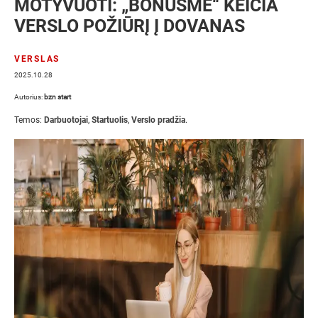
MOTYVUOTI: „BONUSME“ KEIČIA
VERSLO POŽIŪRĮ Į DOVANAS
VERSLAS
2025.10.28
Autorius:
bzn start
Temos:
Darbuotojai
,
Startuolis
,
Verslo pradžia
.