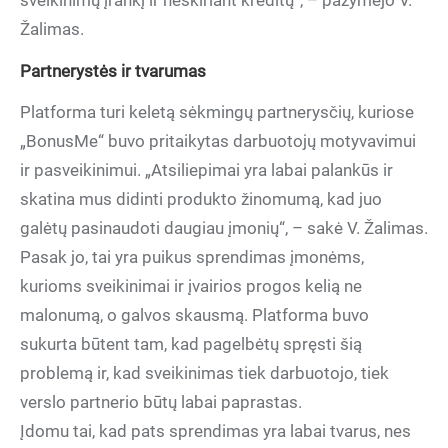
sveikinimų įrankį ir neskiriant kreditų“, – pažymėjo V.
Žalimas.
Partnerystės ir tvarumas
Platforma turi keletą sėkmingų partnerysčių, kuriose
„BonusMe“ buvo pritaikytas darbuotojų motyvavimui
ir pasveikinimui. „Atsiliepimai yra labai palankūs ir
skatina mus didinti produkto žinomumą, kad juo
galėtų pasinaudoti daugiau įmonių“, – sakė V. Žalimas.
Pasak jo, tai yra puikus sprendimas įmonėms,
kurioms sveikinimai ir įvairios progos kelią ne
malonumą, o galvos skausmą. Platforma buvo
sukurta būtent tam, kad pagelbėtų spręsti šią
problemą ir, kad sveikinimas tiek darbuotojo, tiek
verslo partnerio būtų labai paprastas.
Įdomu tai, kad pats sprendimas yra labai tvarus, nes