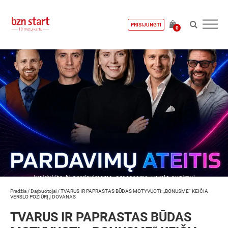
PRISIJUNGTI
0
Pradžia
/
Darbuotojai
/
TVARUS IR PAPRASTAS BŪDAS MOTYVUOTI: „BONUSME“ KEIČIA
VERSLO POŽIŪRĮ Į DOVANAS
TVARUS IR PAPRASTAS BŪDAS