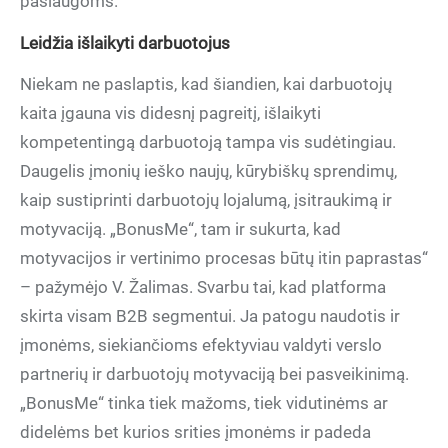
paslaugoms.
Leidžia išlaikyti darbuotojus
Niekam ne paslaptis, kad šiandien, kai darbuotojų
kaita įgauna vis didesnį pagreitį, išlaikyti
kompetentingą darbuotoją tampa vis sudėtingiau.
Daugelis įmonių ieško naujų, kūrybiškų sprendimų,
kaip sustiprinti darbuotojų lojalumą, įsitraukimą ir
motyvaciją. „BonusMe“, tam ir sukurta, kad
motyvacijos ir vertinimo procesas būtų itin paprastas“
– pažymėjo V. Žalimas. Svarbu tai, kad platforma
skirta visam B2B segmentui. Ja patogu naudotis ir
įmonėms, siekiančioms efektyviau valdyti verslo
partnerių ir darbuotojų motyvaciją bei pasveikinimą.
„BonusMe“ tinka tiek mažoms, tiek vidutinėms ar
didelėms bet kurios srities įmonėms ir padeda