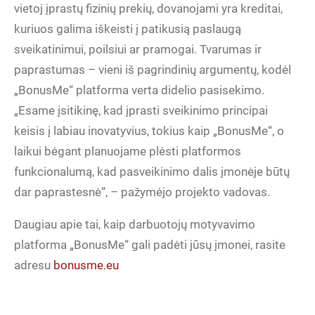
vietoj įprastų fizinių prekių, dovanojami yra kreditai,
kuriuos galima iškeisti į patikusią paslaugą
sveikatinimui, poilsiui ar pramogai. Tvarumas ir
paprastumas – vieni iš pagrindinių argumentų, kodėl
„BonusMe“ platforma verta didelio pasisekimo.
„Esame įsitikinę, kad įprasti sveikinimo principai
keisis į labiau inovatyvius, tokius kaip „BonusMe“, o
laikui bėgant planuojame plėsti platformos
funkcionalumą, kad pasveikinimo dalis įmonėje būtų
dar paprastesnė“, – pažymėjo projekto vadovas.
Daugiau apie tai, kaip darbuotojų motyvavimo
platforma „BonusMe“ gali padėti jūsų įmonei, rasite
adresu
bonusme.eu