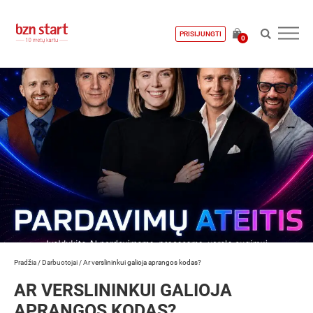
PRISIJUNGTI
0
Pradžia
/
Darbuotojai
/
Ar verslininkui galioja aprangos kodas?
AR VERSLININKUI GALIOJA
APRANGOS KODAS?