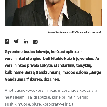
Seržas Gandžumianas BFL/Tomo Urbelionio nuotr.
Gyvenimo būdas laisvėja, keičiasi aplinka ir
verslininkai stengiasi būti kitokie kaip ir jų verslas. Ar
verslininkas privalo laikytis standartinių taisyklių,
kalbiname Seržą Gandžumianą, mados salono „Serge
Gandzumian“ įkūrėją, dizainerį.
Anot pašnekovo, verslininkas ir aprangos kodas yra
neatsiejami. Tai drabužiai, kurie priimtini verslo
susitikimuose, biure, korporatyve ir t. t.