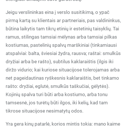
Jeigu verslininkas eina į verslo susitikimą, o ypač
pirmą kartą su klientais ar partneriais, pas valdininkus,
būtina laikytis tam tikrų etinių ir estetinių taisyklių. Tai
ramus, stilingas tamsiai mėlynas arba tamsiai pilkas
kostiumas, pastelinių spalvų marškiniai (tinkamiausi
atspalviai: balta, šviesiai žydra, rausva; raštai: smulkūs
dryžiai arba be rašto), subtilus kaklaraištis (ilgis iki
diržo vidurio; kai kuriose situacijose tolerojamas arba
net pageidautinas ryškesnis kaklaraištis, bet tinkamo
rašto: dryžiai, eglutė, smulkūs taškučiai, gėlytės).
Kojinių spalva turi būti arba kostiumo, arba tonu
tamsesnė, jos turėtų būti ilgos, iki kelių, kad tam
tikrose situacijose nesimatytų odos.
Yra gera kinų patarlė, korios mintis tokia: mano kaime