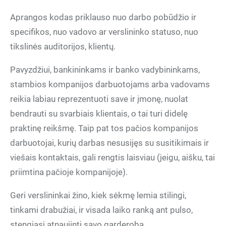
Aprangos kodas priklauso nuo darbo pobūdžio ir
specifikos, nuo vadovo ar verslininko statuso, nuo
tikslinės auditorijos, klientų.
Pavyzdžiui, bankininkams ir banko vadybininkams,
stambios kompanijos darbuotojams arba vadovams
reikia labiau reprezentuoti save ir įmonę, nuolat
bendrauti su svarbiais klientais, o tai turi didelę
praktinę reikšmę. Taip pat tos pačios kompanijos
darbuotojai, kurių darbas nesusijęs su susitikimais ir
viešais kontaktais, gali rengtis laisviau (jeigu, aišku, tai
priimtina pačioje kompanijoje).
Geri verslininkai žino, kiek sėkmę lemia stilingi,
tinkami drabužiai, ir visada laiko ranką ant pulso,
stengiasi atnaujinti savo garderobą.