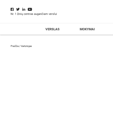
Nr. 1 žinių centras augančiam verslui
VERSLAS
MOKYMAI
Pradžia
/
Vartotojas
Tadas Šalčius