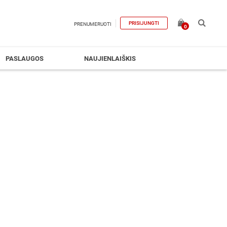
PRISIJUNGTI
PRENUMERUOTI
0
PASLAUGOS
NAUJIENLAIŠKIS