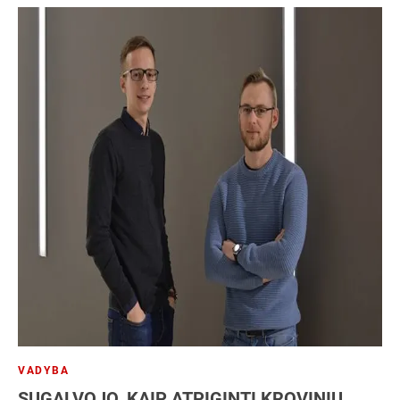
VADYBA
SUGALVOJO, KAIP ATPIGINTI KROVINIŲ