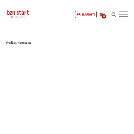
PRISIJUNGTI
0
Pradžia
/
Vartotojas
Lukas Kairys