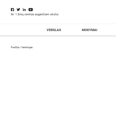
Nr. 1 žinių centras augančiam verslui
VERSLAS
MOKYMAI
Pradžia
/
Vartotojas
Agneta Viktoravičiūtė