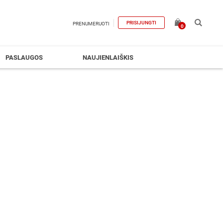
PRISIJUNGTI
PRENUMERUOTI
0
PASLAUGOS
NAUJIENLAIŠKIS