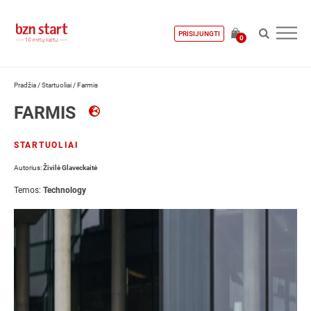
PRISIJUNGTI
0
Pradžia
/
Startuoliai
/
Farmis
FARMIS
STARTUOLIAI
Autorius:
Živilė Glaveckaitė
Temos:
Technology