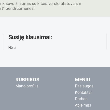
ink savo žiniomis su kitais verslo atstovais ir
tart” bendruomenės!
Susiję klausimai:
Nėra
RUBRIKOS
MENIU
Mano profilis
Paslaugos
Kontaktai
Darbas
Apie mus