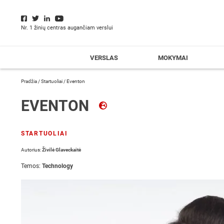
Nr. 1 žinių centras augančiam verslui
VERSLAS
MOKYMAI
Pradžia
/
Startuoliai
/
Eventon
EVENTON
STARTUOLIAI
Autorius:
Živilė Glaveckaitė
Temos:
Technology