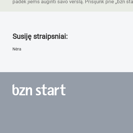
padėk jiems auginti savo verslą. Prisijunk prie „bzn s
Susiję straipsniai:
Nėra