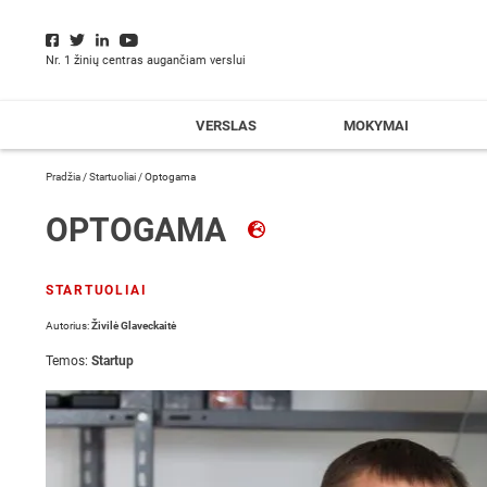
Nr. 1 žinių centras augančiam verslui
VERSLAS
MOKYMAI
Pradžia
/
Startuoliai
/
Optogama
OPTOGAMA
STARTUOLIAI
Autorius:
Živilė Glaveckaitė
Temos:
Startup