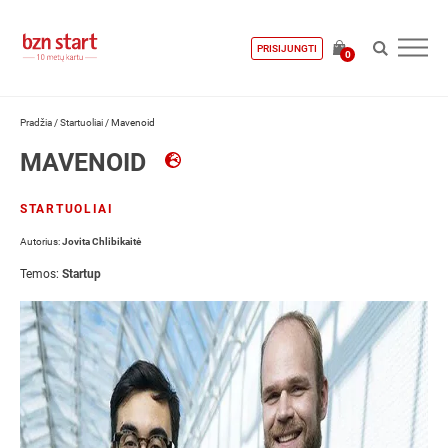
PRISIJUNGTI
0
Pradžia
/
Startuoliai
/
Mavenoid
MAVENOID
STARTUOLIAI
Autorius:
Jovita Chlibikaitė
Temos:
Startup