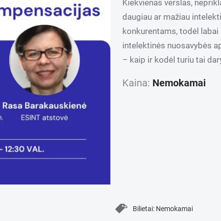
Kiekvienas verslas, neprik
daugiau ar mažiau intelekt
konkurentams, todėl labai s
intelektinės nuosavybės ap
– kaip ir kodėl turiu tai dar
Kaina:
Nemokamai
Bilietai: Nemokamai