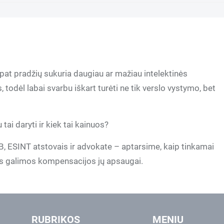
pat pradžių sukuria daugiau ar mažiau intelektinės
todėl labai svarbu iškart turėti ne tik verslo vystymo, bet
tai daryti ir kiek tai kainuos?
B, ESINT atstovais ir advokate – aptarsime, kaip tinkamai
ios galimos kompensacijos jų apsaugai.
RUBRIKOS
MENIU