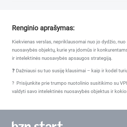
Renginio aprašymas:
Kiekvienas verslas, nepriklausomai nuo jo dydžio, nuo 
nuosavybės objektų, kurie yra įdomūs ir konkurentams, 
ir intelektinės nuosavybės apsaugos strategiją.
❓ Dažniausi su tuo susiję klausimai – kaip ir kodėl turiu 
? Prisijunkite prie trumpo nuotolinio susitikimo su VP
valdyti savo intelektinės nuosavybės objektus ir kok