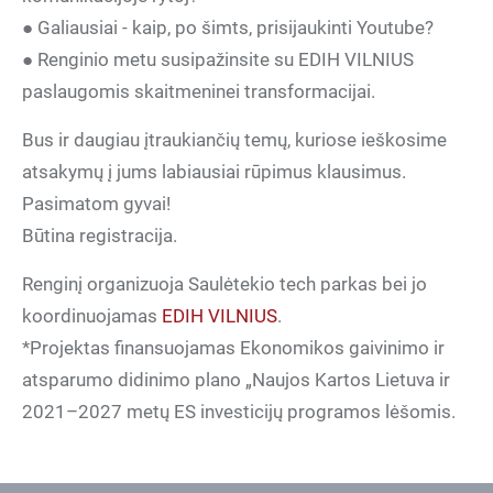
● Galiausiai - kaip, po šimts, prisijaukinti Youtube?
● Renginio metu susipažinsite su EDIH VILNIUS
paslaugomis skaitmeninei transformacijai.
Bus ir daugiau įtraukiančių temų, kuriose ieškosime
atsakymų į jums labiausiai rūpimus klausimus.
Pasimatom gyvai!
Būtina registracija.
Renginį organizuoja Saulėtekio tech parkas bei jo
koordinuojamas
EDIH VILNIUS
.
*Projektas finansuojamas Ekonomikos gaivinimo ir
atsparumo didinimo plano „Naujos Kartos Lietuva ir
2021–2027 metų ES investicijų programos lėšomis.