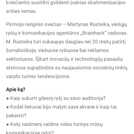
kviečiantis susitikti gvildenti įvairias skaitmenizacijos
srities temas.
Pirmojo renginio svečias – Martynas Rusteika, viešųjų
ryšių ir komunikacijos agentūros „Brainhack” vadovas.
M. Rusteika turi sukaupęs daugiau nei 20 metų patirtį
žurnalistikoje, viešuose ryšiuose bei reklamos
sektoriuose. Šįkart inovacijų ir technologijų pasaulių
atstovus supažindins su naujausiomis socialinių tinklų
vaizdo turinio tendencijomis.
Apie ką?
● Kaip sukurti gilesnį ryšį su savo auditorija?
● Kodėl lietuviai bijo matyti save ekrane ir kaip tai
pakeisti?
● Kokį vaidmenį vaidins video turinys mūsų
komunikacijoje rytoj?