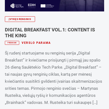
ĮVYKĘS RENGINIS
DIGITAL BREAKFAST VOL.1: CONTENT IS
THE KING
VERSLO PARAMA
PREMIUM
Šį rudenį startuojame su renginių serija „Digital
Breakfast” ir kviečiame prisijungti į pirmąjį jau spalio
26 dieną Saulėtekio Tech Parke. „Digital Breakfast” –
tai naujas gyvų renginių ciklas, kartą per mėnesį
kviečiantis susitikti gvildenti įvairias skaitmenizacijos
srities temas. Pirmojo renginio svečias – Martynas
Rusteika, viešųjų ryšių ir komunikacijos agentūros
„Brainhack” vadovas. M. Rusteika turi sukaupęs […]