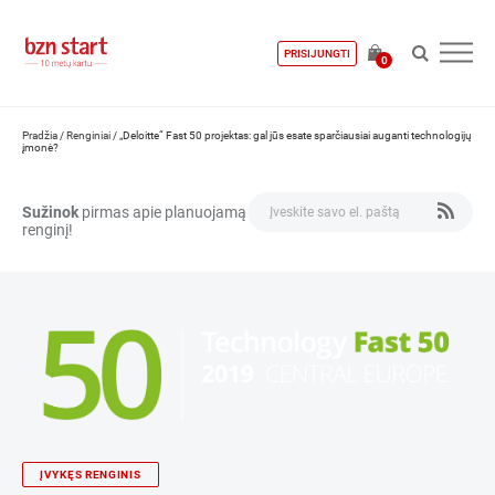
PRISIJUNGTI
0
Pradžia
/
Renginiai
/
„Deloitte“ Fast 50 projektas: gal jūs esate sparčiausiai auganti technologijų
įmonė?
Sužinok
pirmas apie planuojamą
renginį!
ĮVYKĘS RENGINIS