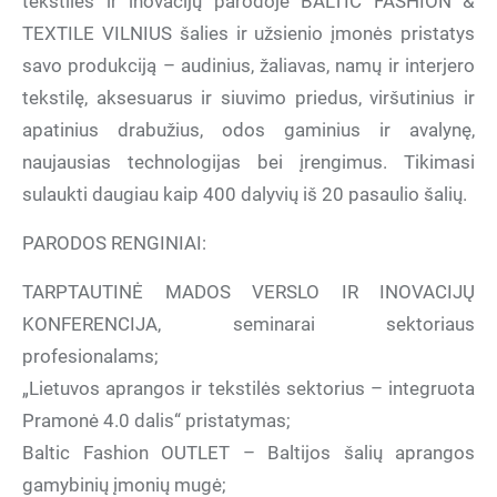
tekstilės ir inovacijų parodoje BALTIC FASHION &
TEXTILE VILNIUS šalies ir užsienio įmonės pristatys
savo produkciją – audinius, žaliavas, namų ir interjero
tekstilę, aksesuarus ir siuvimo priedus, viršutinius ir
apatinius drabužius, odos gaminius ir avalynę,
naujausias technologijas bei įrengimus. Tikimasi
sulaukti daugiau kaip 400 dalyvių iš 20 pasaulio šalių.
PARODOS RENGINIAI:
TARPTAUTINĖ MADOS VERSLO IR INOVACIJŲ
KONFERENCIJA, seminarai sektoriaus
profesionalams;
„Lietuvos aprangos ir tekstilės sektorius – integruota
Pramonė 4.0 dalis“ pristatymas;
Baltic Fashion OUTLET – Baltijos šalių aprangos
gamybinių įmonių mugė;