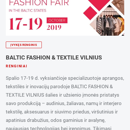
ĮVYKĘS RENGINIS
BALTIC FASHION & TEXTILE VILNIUS
RENGINIAI
Spalio 17-19 d. vyksiančioje specializuotoje aprangos,
tekstilės ir inovacijų parodoje BALTIC FASHION &
TEXTILE VILNIUS šalies ir užsienio įmonės pristatys
savo produkciją – audinius, žaliavas, namų ir interjero
tekstilę, aksesuarus ir siuvimo priedus, viršutinius ir
apatinius drabužius, odos gaminius ir avalynę,
naujausias technologijas bei įrengimus. Tikimasi