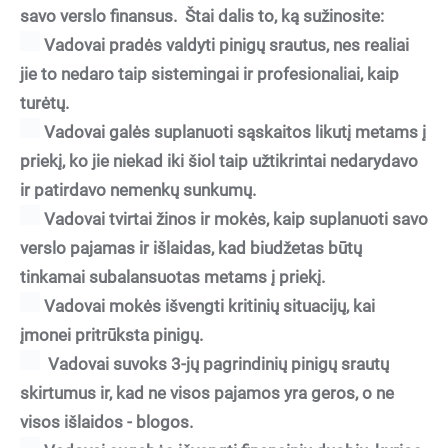
savo verslo finansus. Štai dalis to, ką sužinosite:
Vadovai pradės valdyti pinigų srautus, nes realiai
jie to nedaro taip sistemingai ir profesionaliai, kaip
turėtų.
Vadovai galės suplanuoti sąskaitos likutį metams į
priekį, ko jie niekad iki šiol taip užtikrintai nedarydavo
ir patirdavo nemenkų sunkumų.
Vadovai tvirtai žinos ir mokės, kaip suplanuoti savo
verslo pajamas ir išlaidas, kad biudžetas būtų
tinkamai subalansuotas metams į priekį.
Vadovai mokės išvengti kritinių situacijų, kai
įmonei pritrūksta pinigų.
Vadovai suvoks 3-jų pagrindinių pinigų srautų
skirtumus ir, kad ne visos pajamos yra geros, o ne
visos išlaidos - blogos.