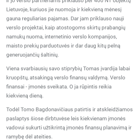
ir jo verslo partneriams priklauso per 400 NT objektų
Lietuvoje, kuriuos jie nuomoja ir kiekvieną mėnesį
gauna reguliarias pajamas. Dar jam priklauso nauji
verslo projektai, kaip atostogoms skirtų prabangių
namukų nuoma, internetinio verslo kompanijos,
maisto prekių parduotuvės ir dar daug kitų pelną
generuojančių šaltinių.
Viena svarbiausių savo stiprybių Tomas įvardija labai
kruopštų, atsakingą verslo finansų valdymą. Verslo
finansai - įmonės sveikata. O ja rūpintis reikia
kiekvieną dieną.
Todėl Tomo Bagdonavičiaus patirtis ir atskleidžiamos
paslaptys šiose dirbtuvėse leis kiekvienam įmonės
vadovui sukurti užtikrintą įmonės finansų planavimą ir
ramybę dėl ateities.