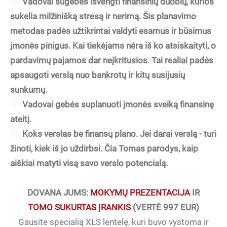
Vadovai sugebės išvengti finansinių duobių, kurios
sukelia milžinišką stresą ir nerimą. Šis planavimo
metodas padės užtikrintai valdyti esamus ir būsimus
įmonės pinigus. Kai tiekėjams nėra iš ko atsiskaityti, o
pardavimų pajamos dar neįkritusios. Tai realiai padės
apsaugoti verslą nuo bankrotų ir kitų susijusių
sunkumų.
Vadovai gebės suplanuoti įmonės sveiką finansinę
ateitį.
Koks verslas be finansų plano. Jei darai verslą - turi
žinoti, kiek iš jo uždirbsi. Čia Tomas parodys, kaip
aiškiai matyti visą savo verslo potencialą.
DOVANA JUMS:
MOKYMŲ PREZENTACIJA
IR
TOMO SUKURTAS ĮRANKIS
(VERTĖ 997 EUR)
Gausite specialią XLS lentelę, kuri buvo vystoma ir