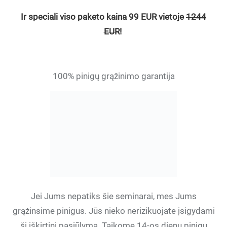
Ir speciali viso paketo kaina 99 EUR vietoje
1244
EUR
!
100% pinigų grąžinimo garantija
Jei Jums nepatiks šie seminarai, mes Jums
grąžinsime pinigus. Jūs nieko nerizikuojate įsigydami
šį iškirtinį pasiūlymą. Taikome 14-os dienų pinigų