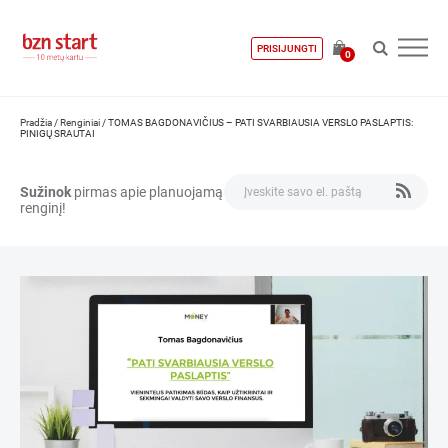
PRISIJUNGTI
0
Pradžia
/
Renginiai
/
TOMAS BAGDONAVIČIUS – PATI SVARBIAUSIA VERSLO PASLAPTIS:
PINIGŲ SRAUTAI
Sužinok
pirmas apie planuojamą
renginį!