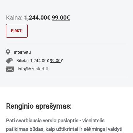
Original
Current
Kaina:
1,244.00
€
99.00
€
price
price
was:
is:
PIRKTI
1,244.00€.
99.00€.
Internetu
Original
Current
Bilietai:
1,244.00
99.00
€
€
price
price
info@bznstart.lt
was:
is:
1,244.00€.
99.00€.
Renginio aprašymas:
Pati svarbiausia verslo paslaptis - vienintelis
patikimas būdas, kaip užtikrintai ir sėkmingai valdyti