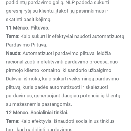
padidintų pardavimo galią. NLP padeda sukurti
geresnį ryšį su klientu, įtakoti jų pasirinkimus ir
skatinti pasitikėjimą.
11 Mėnuo. Piltuvas.
Tema:
Kaip sukurti ir efektyviai naudoti automatizuotą
Pardavimo Piltuvą.
Nauda:
Automatizuoti pardavimo piltuvai leidžia
racionalizuoti ir efektyvinti pardavimo procesą, nuo
pirmojo kliento kontakto iki sandorio užbaigimo.
Dalyviai išmoks, kaip sukurti veiksmingą pardavimo
piltuvą, kuris padės automatizuoti ir skalėzuoti
pardavimus, generuojant daugiau potencialių klientų
su mažesnėmis pastangomis.
12 Mėnuo. Socialiniai tinklai.
Tema:
Kaip efektyviai išnaudoti socialinius tinklus
tam, kad padidinti pardavimus.