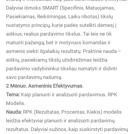
Dalyviai išmoks SMART (Specifinis, Matuojamas,
Pasiekiamas, Reikšmingas, Laiku ribotas) tikslų
nustatymo principų, kurie padės sutelkti dėmesį į
aiškius, realius pardavimo tikslus. Tai leis ne tik
matuoti pažangą, bet ir motyvuos komandas ir
asmenis siekti ilgalaikių rezultatų. Praktinė nauda –
aiškių, pasiekiamų tikslų užsibrėžimas leidžia
pardavimo vadybininkui tiksliau numatyti ir didinti
savo pardavimų našumą.
2 Mėnuo. Asmeninis Efektyvumas.
Tema:
Kaip planuoti ir analizuoti pardavimus. RPK
Modelis.
Nauda:
RPK (Rezultatas, Procentas, Kiekis) modelis
leidžia efektyviai planuoti ir analizuoti pardavimų
rezultatus. Dalyviai sužinos, kaip suskirstyti pardavimų