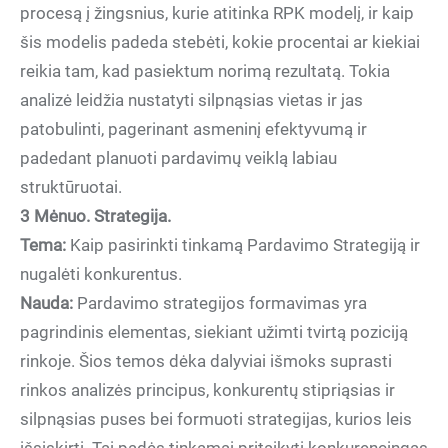
procesą į žingsnius, kurie atitinka RPK modelį, ir kaip
šis modelis padeda stebėti, kokie procentai ar kiekiai
reikia tam, kad pasiektum norimą rezultatą. Tokia
analizė leidžia nustatyti silpnąsias vietas ir jas
patobulinti, pagerinant asmeninį efektyvumą ir
padedant planuoti pardavimų veiklą labiau
struktūruotai.
3 Mėnuo. Strategija.
Tema:
Kaip pasirinkti tinkamą Pardavimo Strategiją ir
nugalėti konkurentus.
Nauda:
Pardavimo strategijos formavimas yra
pagrindinis elementas, siekiant užimti tvirtą poziciją
rinkoje. Šios temos dėka dalyviai išmoks suprasti
rinkos analizės principus, konkurentų stipriąsias ir
silpnąsias puses bei formuoti strategijas, kurios leis