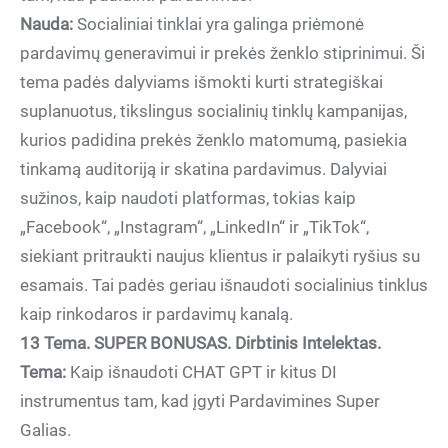
Nauda:
Socialiniai tinklai yra galinga priėmonė
pardavimų generavimui ir prekės ženklo stiprinimui. Ši
tema padės dalyviams išmokti kurti strategiškai
suplanuotus, tikslingus socialinių tinklų kampanijas,
kurios padidina prekės ženklo matomumą, pasiekia
tinkamą auditoriją ir skatina pardavimus. Dalyviai
sužinos, kaip naudoti platformas, tokias kaip
„Facebook“, „Instagram“, „LinkedIn“ ir „TikTok“,
siekiant pritraukti naujus klientus ir palaikyti ryšius su
esamais. Tai padės geriau išnaudoti socialinius tinklus
kaip rinkodaros ir pardavimų kanalą.
13 Tema. SUPER BONUSAS. Dirbtinis Intelektas.
Tema:
Kaip išnaudoti CHAT GPT ir kitus DI
instrumentus tam, kad įgyti Pardavimines Super
Galias.