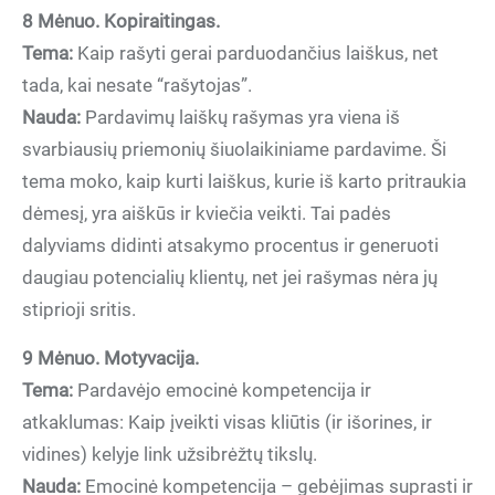
8 Mėnuo. Kopiraitingas.
Tema:
Kaip rašyti gerai parduodančius laiškus, net
tada, kai nesate “rašytojas”.
Nauda:
Pardavimų laiškų rašymas yra viena iš
svarbiausių priemonių šiuolaikiniame pardavime. Ši
tema moko, kaip kurti laiškus, kurie iš karto pritraukia
dėmesį, yra aiškūs ir kviečia veikti. Tai padės
dalyviams didinti atsakymo procentus ir generuoti
daugiau potencialių klientų, net jei rašymas nėra jų
stiprioji sritis.
9 Mėnuo. Motyvacija.
Tema:
Pardavėjo emocinė kompetencija ir
atkaklumas: Kaip įveikti visas kliūtis (ir išorines, ir
vidines) kelyje link užsibrėžtų tikslų.
Nauda:
Emocinė kompetencija – gebėjimas suprasti ir