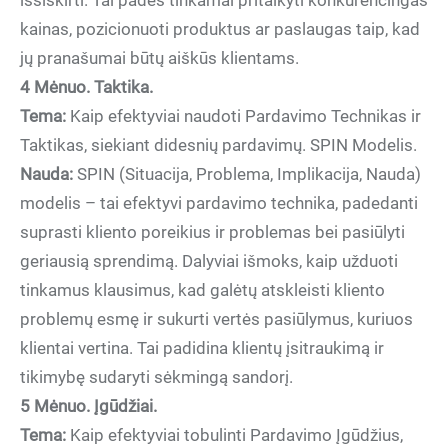
išsiskirti. Tai padės tinkamai pritaikyti konkurencingas
kainas, pozicionuoti produktus ar paslaugas taip, kad
jų pranašumai būtų aiškūs klientams.
4 Mėnuo. Taktika.
Tema:
Kaip efektyviai naudoti Pardavimo Technikas ir
Taktikas, siekiant didesnių pardavimų. SPIN Modelis.
Nauda:
SPIN (Situacija, Problema, Implikacija, Nauda)
modelis – tai efektyvi pardavimo technika, padedanti
suprasti kliento poreikius ir problemas bei pasiūlyti
geriausią sprendimą. Dalyviai išmoks, kaip užduoti
tinkamus klausimus, kad galėtų atskleisti kliento
problemų esmę ir sukurti vertės pasiūlymus, kuriuos
klientai vertina. Tai padidina klientų įsitraukimą ir
tikimybę sudaryti sėkmingą sandorį.
5 Mėnuo
. Įgūdžiai.
Tema:
Kaip efektyviai tobulinti Pardavimo Įgūdžius,