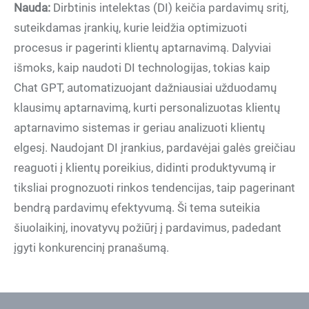
Nauda:
Dirbtinis intelektas (DI) keičia pardavimų sritį,
suteikdamas įrankių, kurie leidžia optimizuoti
procesus ir pagerinti klientų aptarnavimą. Dalyviai
išmoks, kaip naudoti DI technologijas, tokias kaip
Chat GPT, automatizuojant dažniausiai užduodamų
klausimų aptarnavimą, kurti personalizuotas klientų
aptarnavimo sistemas ir geriau analizuoti klientų
elgesį. Naudojant DI įrankius, pardavėjai galės greičiau
reaguoti į klientų poreikius, didinti produktyvumą ir
tiksliai prognozuoti rinkos tendencijas, taip pagerinant
bendrą pardavimų efektyvumą. Ši tema suteikia
šiuolaikinį, inovatyvų požiūrį į pardavimus, padedant
įgyti konkurencinį pranašumą.