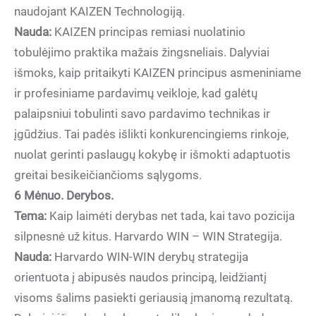
naudojant KAIZEN Technologiją.
Nauda:
KAIZEN principas remiasi nuolatinio
tobulėjimo praktika mažais žingsneliais. Dalyviai
išmoks, kaip pritaikyti KAIZEN principus asmeniniame
ir profesiniame pardavimų veikloje, kad galėtų
palaipsniui tobulinti savo pardavimo technikas ir
įgūdžius. Tai padės išlikti konkurencingiems rinkoje,
nuolat gerinti paslaugų kokybę ir išmokti adaptuotis
greitai besikeičiančioms sąlygoms.
6 Mėnuo. Derybos.
Tema:
Kaip laimėti derybas net tada, kai tavo pozicija
silpnesnė už kitus. Harvardo WIN – WIN Strategija.
Nauda:
Harvardo WIN-WIN derybų strategija
orientuota į abipusės naudos principą, leidžiantį
visoms šalims pasiekti geriausią įmanomą rezultatą.