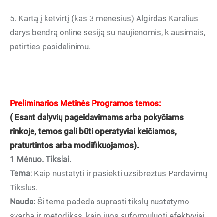
5. Kartą į ketvirtį (kas 3 mėnesius) Algirdas Karalius
darys bendrą online sesiją su naujienomis, klausimais,
patirties pasidalinimu.
Preliminarios Metinės Programos temos:
( Esant dalyvių pageidavimams arba pokyčiams
rinkoje, temos gali būti operatyviai keičiamos,
praturtintos arba modifikuojamos).
1 Mėnuo. Tikslai.
Tema:
Kaip nustatyti ir pasiekti užsibrėžtus Pardavimų
Tikslus.
Nauda:
Ši tema padeda suprasti tikslų nustatymo
svarbą ir metodikas, kaip juos suformuluoti efektyviai.