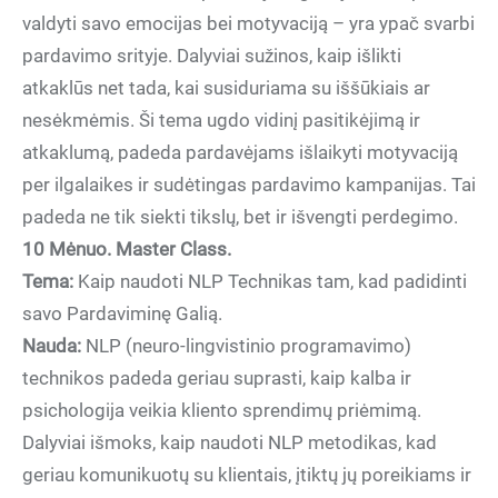
valdyti savo emocijas bei motyvaciją – yra ypač svarbi
pardavimo srityje. Dalyviai sužinos, kaip išlikti
atkaklūs net tada, kai susiduriama su iššūkiais ar
nesėkmėmis. Ši tema ugdo vidinį pasitikėjimą ir
atkaklumą, padeda pardavėjams išlaikyti motyvaciją
per ilgalaikes ir sudėtingas pardavimo kampanijas. Tai
padeda ne tik siekti tikslų, bet ir išvengti perdegimo.
10 Mėnuo. Master Class.
Tema:
Kaip naudoti NLP Technikas tam, kad padidinti
savo Pardaviminę Galią.
Nauda:
NLP (neuro-lingvistinio programavimo)
technikos padeda geriau suprasti, kaip kalba ir
psichologija veikia kliento sprendimų priėmimą.
Dalyviai išmoks, kaip naudoti NLP metodikas, kad
geriau komunikuotų su klientais, įtiktų jų poreikiams ir