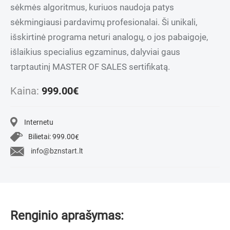
sėkmės algoritmus, kuriuos naudoja patys
sėkmingiausi pardavimų profesionalai. Ši unikali,
išskirtinė programa neturi analogų, o jos pabaigoje,
išlaikius specialius egzaminus, dalyviai gaus
tarptautinį MASTER OF SALES sertifikatą.
Kaina:
999.00
€
Internetu
Bilietai:
999.00
€
info@bznstart.lt
Renginio aprašymas: