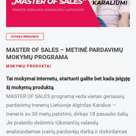
ĮVYKĘS RENGINIS
MASTER OF SALES – METINĖ PARDAVIMŲ
MOKYMŲ PROGRAMA
MOKYMŲ PRODUKTAI
Tai mokymai internetu, startuoti galite bet kada įsigyję
šį mokymų produktą
MASTER OF SALES programą veda vienas geriausių
pardavimų trenerių Lietuvoje Algirdas Karalius —
treneris su 30 metų patirtimi, dirbęs 18 pasaulio šalių.
Jis praleido dešimtis tūkstančių valandų
analizuodamas įvairių pardavėjų darbą ir išskirdamas