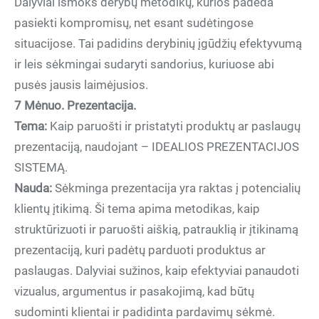
Dalyviai išmoks derybų metodikų, kurios padeda
pasiekti kompromisų, net esant sudėtingose
situacijose. Tai padidins derybinių įgūdžių efektyvumą
ir leis sėkmingai sudaryti sandorius, kuriuose abi
pusės jausis laimėjusios.
7 Mėnuo. Prezentacija.
Tema:
Kaip paruošti ir pristatyti produktų ar paslaugų
prezentaciją, naudojant – IDEALIOS PREZENTACIJOS
SISTEMĄ.
Nauda:
Sėkminga prezentacija yra raktas į potencialių
klientų įtikimą. Ši tema apima metodikas, kaip
struktūrizuoti ir paruošti aiškią, patrauklią ir įtikinamą
prezentaciją, kuri padėtų parduoti produktus ar
paslaugas. Dalyviai sužinos, kaip efektyviai panaudoti
vizualus, argumentus ir pasakojimą, kad būtų
sudominti klientai ir padidinta pardavimų sėkmė.