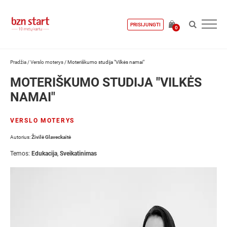
PRISIJUNGTI
0
Pradžia
/
Verslo moterys
/
Moteriškumo studija "Vilkės namai"
MOTERIŠKUMO STUDIJA "VILKĖS
NAMAI"
VERSLO MOTERYS
Autorius:
Živilė Glaveckaitė
Temos:
Edukacija
,
Sveikatinimas