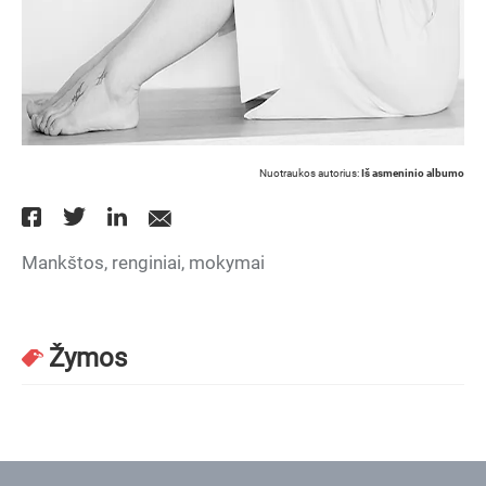
Nuotraukos autorius:
Iš asmeninio albumo
Mankštos, renginiai, mokymai
Žymos