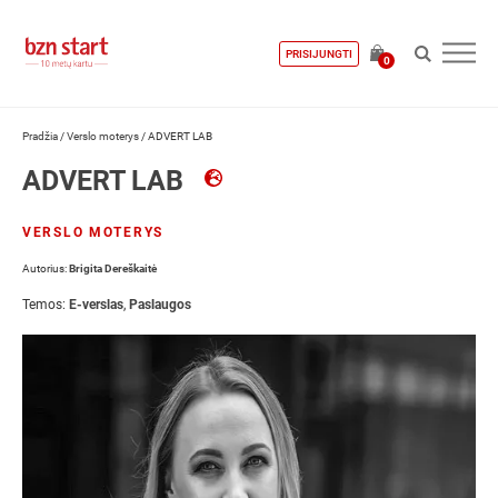
PRISIJUNGTI
0
Pradžia
/
Verslo moterys
/
ADVERT LAB
ADVERT LAB
VERSLO MOTERYS
Autorius:
Brigita Dereškaitė
Temos:
E-verslas
,
Paslaugos