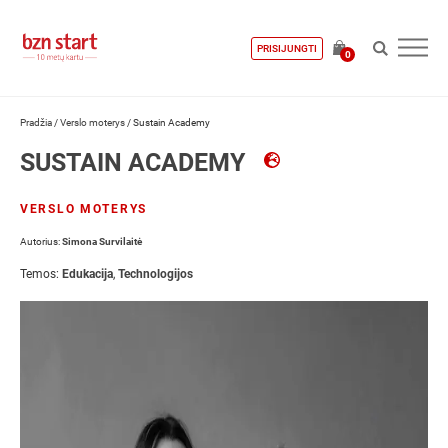
PRISIJUNGTI
0
Pradžia
/
Verslo moterys
/
Sustain Academy
SUSTAIN ACADEMY
VERSLO MOTERYS
Autorius:
Simona Survilaitė
Temos:
Edukacija
,
Technologijos