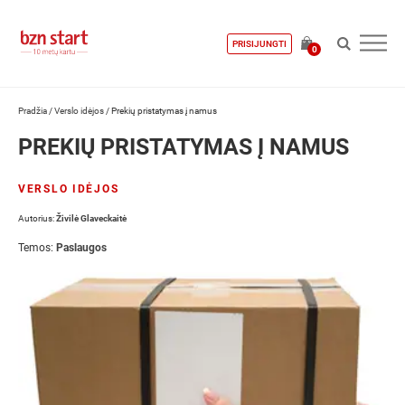
PRISIJUNGTI
0
Pradžia
/
Verslo idėjos
/
Prekių pristatymas į namus
PREKIŲ PRISTATYMAS Į NAMUS
VERSLO IDĖJOS
Autorius:
Živilė Glaveckaitė
Temos:
Paslaugos