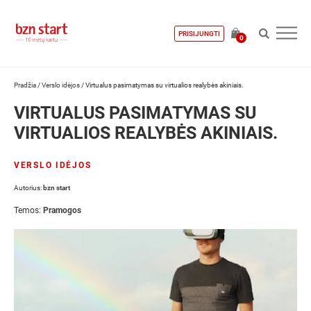
PRISIJUNGTI
0
Pradžia
/
Verslo idėjos
/
Virtualus pasimatymas su virtualios realybės akiniais.
VIRTUALUS PASIMATYMAS SU
VIRTUALIOS REALYBĖS AKINIAIS.
VERSLO IDĖJOS
Autorius:
bzn start
Temos:
Pramogos