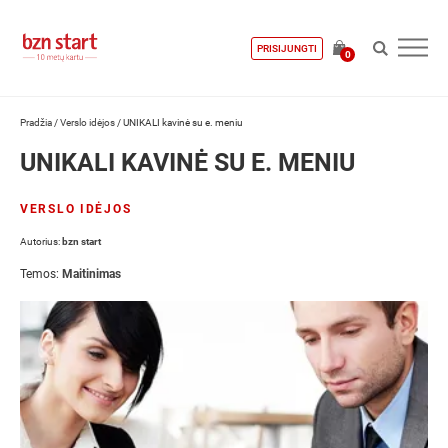
PRISIJUNGTI
0
Pradžia
/
Verslo idėjos
/
UNIKALI kavinė su e. meniu
UNIKALI KAVINĖ SU E. MENIU
VERSLO IDĖJOS
Autorius:
bzn start
Temos:
Maitinimas