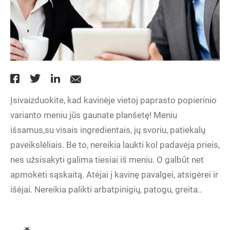
Įsivaizduokite, kad kavinėje vietoj paprasto popierinio
varianto meniu jūs gaunate planšetę! Meniu
išsamus,su visais ingredientais, jų svoriu, patiekalų
paveikslėliais. Be to, nereikia laukti kol padavėja prieis,
nes užsisakyti galima tiesiai iš meniu. O galbūt net
apmokėti sąskaitą. Atėjai į kavinę pavalgei, atsigėrei ir
išėjai. Nereikia palikti arbatpinigių, patogu, greita..