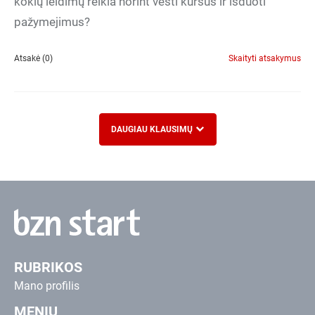
kokių leidimų reikia norint vesti kursus ir išduoti
pažymejimus?
Atsakė (0)
Skaityti atsakymus
DAUGIAU KLAUSIMŲ
RUBRIKOS
Mano profilis
MENIU