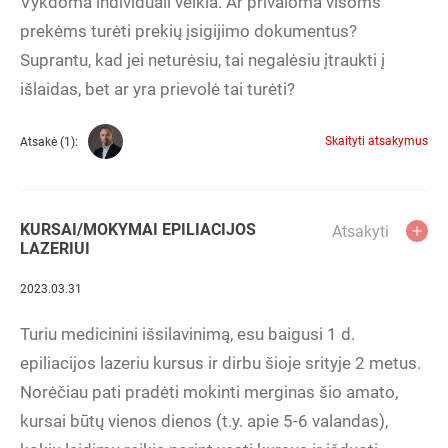
Vykdoma individuali veikla. Ar privaloma visoms
prekėms turėti prekių įsigijimo dokumentus?
Suprantu, kad jei neturėsiu, tai negalėsiu įtraukti į
išlaidas, bet ar yra prievolė tai turėti?
Skaityti atsakymus
Atsakė (1):
KURSAI/MOKYMAI EPILIACIJOS
Atsakyti
LAZERIUI
2023.03.31
Turiu medicinini išsilavinimą, esu baigusi 1 d.
epiliacijos lazeriu kursus ir dirbu šioje srityje 2 metus.
Norėčiau pati pradėti mokinti merginas šio amato,
kursai būtų vienos dienos (t.y. apie 5-6 valandas),