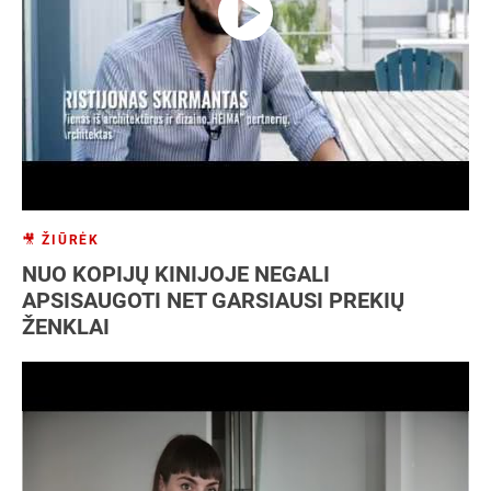
NT
Patentas
SEO
Socialiniai tinklai
Strategija
Vartotojai
Verslo analizė
Verslo modelis
Verslo planas
Verslo plėtra
🎥 ŽIŪRĖK
NUO KOPIJŲ KINIJOJE NEGALI
APSISAUGOTI NET GARSIAUSI PREKIŲ
ŽENKLAI