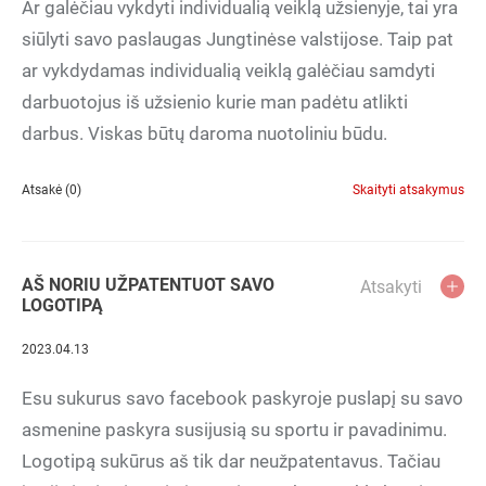
Ar galėčiau vykdyti individualią veiklą užsienyje, tai yra
siūlyti savo paslaugas Jungtinėse valstijose. Taip pat
ar vykdydamas individualią veiklą galėčiau samdyti
darbuotojus iš užsienio kurie man padėtu atlikti
darbus. Viskas būtų daroma nuotoliniu būdu.
Atsakė (0)
Skaityti atsakymus
AŠ NORIU UŽPATENTUOT SAVO
Atsakyti
LOGOTIPĄ
2023.04.13
Esu sukurus savo facebook paskyroje puslapį su savo
asmenine paskyra susijusią su sportu ir pavadinimu.
Logotipą sukūrus aš tik dar neužpatentavus. Tačiau