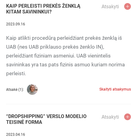
KAIP PERLEISTI PREKĖS ŽENKLĄ
Atsakyti
KITAM SAVININKUI?
2023.09.16
Kaip atlikti procedūrą perleidžiant prekės ženklą iš
UAB (nes UAB priklauso prekės ženklo IN),
perleidžiant fiziniam asmeniui. UAB vienintelis
savininkas yra tas pats fizinis asmuo kuriam norima
perleisti.
Skaityti atsakymus
Atsakė (1):
“DROPSHIPPING” VERSLO MODELIO
Atsakyti
TEISINĖ FORMA
2023.04.16