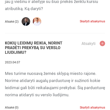
jau jį viešinu ir ateityje su šiuo prekės ženklu kursiu
atributiką. Ką daryti?
Skaityti atsakymus
Atsakė (2):
KOKIŲ LEIDIMŲ REIKIA, NORINT
Atsakyti
PRADĖTI PREKYBĄ SU VERSLO
LIUDIJIMU?
2023.04.07
Mes turime nuosavą žemės sklypą miesto rajone.
Norime atidaryti augalų parduotuvę ir sužinoti kokie
leidimai gali būti reikalaujami prekybai. Šią parduotuvę
norima atidaryti su verslo liudijimu.
Atsakė (0)
Skaityti atsakymus