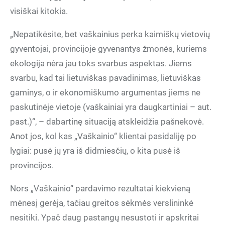
visiškai kitokia.
„Nepatikėsite, bet vaškainius perka kaimiškų vietovių
gyventojai, provincijoje gyvenantys žmonės, kuriems
ekologija nėra jau toks svarbus aspektas. Jiems
svarbu, kad tai lietuviškas pavadinimas, lietuviškas
gaminys, o ir ekonomiškumo argumentas jiems ne
paskutinėje vietoje (vaškainiai yra daugkartiniai – aut.
past.)“, – dabartinę situaciją atskleidžia pašnekovė.
Anot jos, kol kas „Vaškainio“ klientai pasidaliję po
lygiai: pusė jų yra iš didmiesčių, o kita pusė iš
provincijos.
Nors „Vaškainio“ pardavimo rezultatai kiekvieną
mėnesį gerėja, tačiau greitos sėkmės verslininkė
nesitiki. Ypač daug pastangų nesustoti ir apskritai