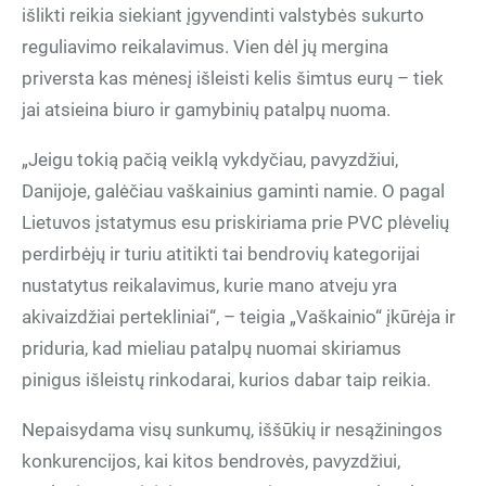
išlikti reikia siekiant įgyvendinti valstybės sukurto
reguliavimo reikalavimus. Vien dėl jų mergina
priversta kas mėnesį išleisti kelis šimtus eurų – tiek
jai atsieina biuro ir gamybinių patalpų nuoma.
„Jeigu tokią pačią veiklą vykdyčiau, pavyzdžiui,
Danijoje, galėčiau vaškainius gaminti namie. O pagal
Lietuvos įstatymus esu priskiriama prie PVC plėvelių
perdirbėjų ir turiu atitikti tai bendrovių kategorijai
nustatytus reikalavimus, kurie mano atveju yra
akivaizdžiai pertekliniai“, – teigia „Vaškainio“ įkūrėja ir
priduria, kad mieliau patalpų nuomai skiriamus
pinigus išleistų rinkodarai, kurios dabar taip reikia.
Nepaisydama visų sunkumų, iššūkių ir nesąžiningos
konkurencijos, kai kitos bendrovės, pavyzdžiui,