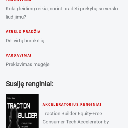
Kokių leidimų reikia, norint pradėti prekybą su verslo
liudijimu?
VERSLO PRADŽIA
Dėl virtų burokėlių
PARDAVIMAI
Prekiavimas mugėje
Susiję renginiai:
AKCELERATORIUS
,
RENGINIAI
Traction Builder Equity-Free
Consumer Tech Accelerator by