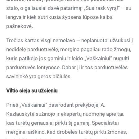
stalo, o galiausiai davė patarimą: „Susirask vyrą!“ – su
lengva ir kiek sutrikusia šypsena lūpose kalba
pašnekovė.
Trečias kartas visgi nemelavo – neplanuotai užsukusi į
nedidelę parduotuvėlę, mergina pagaliau rado žmogų,
kuris patikėjo jos gaminiu ir leido „Vaškainiui“ nugulti
parduotuvės lentynose. Dabar ji ir tos parduotuvėlės
savininkė yra geros bičiulės.
Viltis sieja su užsieniu
Prieš „Vaškainiui“ pasirodant prekyboje, A.
Kazlauskytė sužinojo ir ekspertų nuomonę apie tai,
kas turėtų geriausiai pirkti šį gaminį. Specialistai
merginai aiškino, kad drobeles turėtų pirkti žmonės,