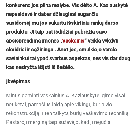
konkurencijos pilna realybe. Vis dėlto A. Kazlauskytė
nepasidavė ir dabar džiaugiasi augančiu
susidomėjimu jos sukurtu išskirtiniu rankų darbo
produktu. Ji taip pat išdidžiai pabrėžia savo
apsisprendimą įmonės „
Vaškainis
“ veiklą vykdyti
skaidriai ir sąžiningai. Anot jos, smulkiojo verslo
savininkui tai ypač svarbus aspektas, nes vis dar daug
kas nesiryžta išlįsti iš šešėlio.
Įkvėpimas
Mintis gaminti vaškainius A. Kazlauskytei gimė visai
netikėtai, pamačius laidą apie vikingų burlaivio
rekonstrukciją ir ten taikytą burių vaškavimo techniką.
Pastaroji merginą taip sužavėjo,
kad ji nejučia