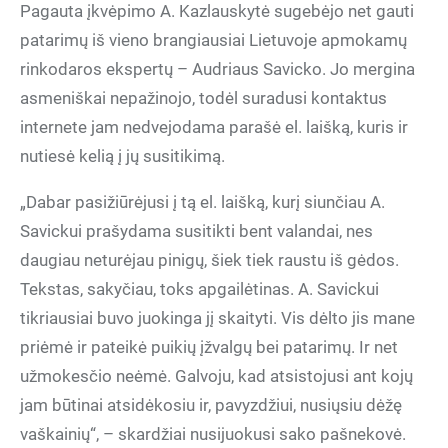
Pagauta įkvėpimo A. Kazlauskytė sugebėjo net gauti
patarimų iš vieno brangiausiai Lietuvoje apmokamų
rinkodaros ekspertų – Audriaus Savicko. Jo mergina
asmeniškai nepažinojo, todėl suradusi kontaktus
internete jam nedvejodama parašė el. laišką, kuris ir
nutiesė kelią į jų susitikimą.
„Dabar pasižiūrėjusi į tą el. laišką, kurį siunčiau A.
Savickui prašydama susitikti bent valandai, nes
daugiau neturėjau pinigų, šiek tiek raustu iš gėdos.
Tekstas, sakyčiau, toks apgailėtinas. A. Savickui
tikriausiai buvo juokinga jį skaityti. Vis dėlto jis mane
priėmė ir pateikė puikių įžvalgų bei patarimų. Ir net
užmokesčio neėmė. Galvoju, kad atsistojusi ant kojų
jam būtinai atsidėkosiu ir, pavyzdžiui, nusiųsiu dėžę
vaškainių“, – skardžiai nusijuokusi sako pašnekovė.