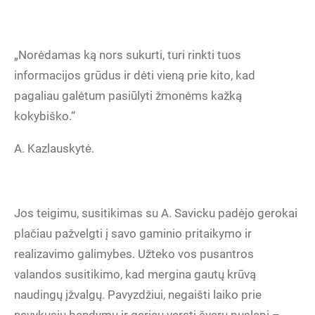
„Norėdamas ką nors sukurti, turi rinkti tuos
informacijos grūdus ir dėti vieną prie kito, kad
pagaliau galėtum pasiūlyti žmonėms kažką
kokybiško.“
A. Kazlauskytė.
Jos teigimu, susitikimas su A. Savicku padėjo gerokai
plačiau pažvelgti į savo gaminio pritaikymo ir
realizavimo galimybes. Užteko vos pusantros
valandos susitikimo, kad mergina gautų krūvą
naudingų įžvalgų. Pavyzdžiui, negaišti laiko prie