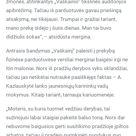
žmonės, atitinkantys „Vaškainio“ tikslinės auditorijos
apibrėžimą. Tačiau iš parduotuvės gavau priešingą
atsakymą, nei tikėjausi. Trumpai ir gražiai tariant,
mano prekę išdėjo į šuns dienas. Man tai buvo
didžiulis šokas“, – atsidūsta mergina.
Antrasis bandymas „Vaškainį“ paleisti į prekybą
fizinėse parduotuvėse versliai merginai baigėsi irgi ne
itin maloniai. Nors iš pradžių derybos vyko sklandžiai,
tačiau jas netikėtai nutraukė paaiškėjęs faktas – A.
Kazlauskytė lanko jaunesniųjų karininkų vadų
mokymus. Kitaip tariant, tarnauja kariuomenėje.
„Moteris, su kuria tuomet vedžiau derybas, tai
sužinojusi labai staigiai pakeitė balso toną. Nors dar
nebuvome baigusios gerti susitikimo pradžioje įpiltos
arbatos, tačiau ji pradėjo nurinkinėti puodukus nuo