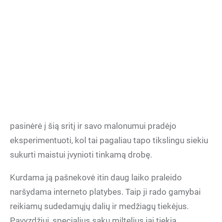
pasinėrė į šią sritį ir savo malonumui pradėjo
eksperimentuoti, kol tai pagaliau tapo tikslingu siekiu
sukurti maistui įvynioti tinkamą drobę.
Kurdama ją pašnekovė itin daug laiko praleido
naršydama interneto platybes. Taip ji rado gamybai
reikiamų sudedamųjų dalių ir medžiagų tiekėjus.
Pavyzdžiui, specialius sakų miltelius jai tiekia