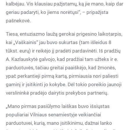
kalbėjau. Vis klausiau pažįstamų, ką jie mano, kaip dar
geriau padaryti, ko jiems norėtųsi“, – pripažįsta
pašnekovė.
Tiesa, entuziazmo laužą gerokai prigesino laikotarpis,
kai „Vaškainis“ jau buvo sukurtas (tam išleidus 8
tūkst. eurų) ir reikėjo jį pradėti pardavinėti. Iš pradžių
A. Kazlauskytė galvojo, kad pradžiai tam užteks ir e.
parduotuvės, tačiau greitai paaiškėjo, kad žmonės,
ypač perkantieji pirmą kartą, pirmiausia nori paliesti
gaminį ir įsitikinti jo kokybe. Dėl tokio poreikio jaunoji
verslininkė pradėjo dairytis prekybos partnerių.
„Mano pirmas pasiūlymo laiškas buvo išsiųstas
populiariai Vilniaus senamiestyje veikiančiai
parduotuvei, kurią, mano įsitikinimu, dažnai lanko