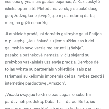
nuslepia grynaisiais gautas pajamas, A. Kazlauskytė
išlieka optimistė. Plėtodama verslą ji sulaukė daug
gerų žodžių, kurie įkvėpė ją, o ir į samdomą darbą
mergina grįžti nenorėtų.
Ji atskleidė pradėjusi domėtis galimybe gauti Estijos
e. pilietybę. „Jau išsiunčiau jiems užklausas ir dėl
galimybės savo verslą registruoti jų šalyje“, –
pasakoja pašnekovė, nemažai vilčių siejanti su
prekybos vaškainiais užsienyje pradžia. Derybos dėl
to jau vyksta su partneriais Vokietijoje. Taip pat
tariamasi su keliomis įmonėmis dėl galimybės žengti į
internetinę parduotuvę „Amazon“.
„Visada svajojau teikti ne paslaugas, o sukurti ir
pardavinėti produktą. Dabar tai ir darau! Be to, šis
verslas mane privertė išlįsti iš savo burbulo, kuriame