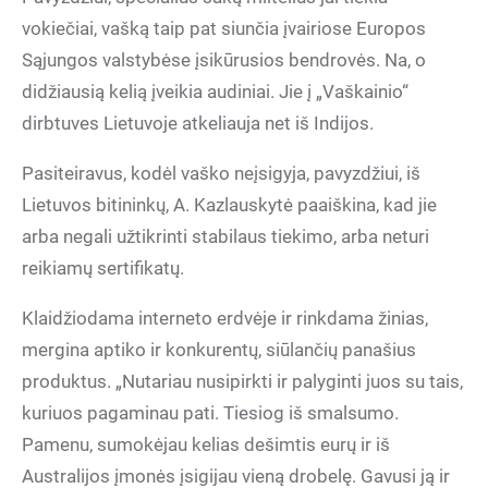
vokiečiai, vašką taip pat siunčia įvairiose Europos
Sąjungos valstybėse įsikūrusios bendrovės. Na, o
didžiausią kelią įveikia audiniai. Jie į „Vaškainio“
dirbtuves Lietuvoje atkeliauja net iš Indijos.
Pasiteiravus, kodėl vaško neįsigyja, pavyzdžiui, iš
Lietuvos bitininkų, A. Kazlauskytė paaiškina, kad jie
arba negali užtikrinti stabilaus tiekimo, arba neturi
reikiamų sertifikatų.
Klaidžiodama interneto erdvėje ir rinkdama žinias,
mergina aptiko ir konkurentų, siūlančių panašius
produktus. „Nutariau nusipirkti ir palyginti juos su tais,
kuriuos pagaminau pati. Tiesiog iš smalsumo.
Pamenu, sumokėjau kelias dešimtis eurų ir iš
Australijos įmonės įsigijau vieną drobelę. Gavusi ją ir