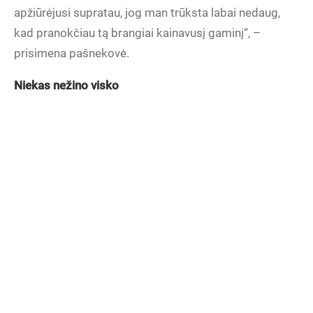
apžiūrėjusi supratau, jog man trūksta labai nedaug,
kad pranokčiau tą brangiai kainavusį gaminį“, –
prisimena pašnekovė.
Niekas nežino visko