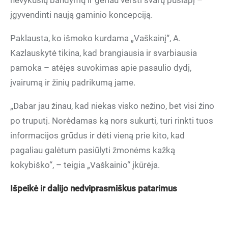
nevykusių bandymų ir geriau versti švarų puslapį –
įgyvendinti naują gaminio koncepciją.
Paklausta, ko išmoko kurdama „Vaškainį“, A.
Kazlauskytė tikina, kad brangiausia ir svarbiausia
pamoka – atėjęs suvokimas apie pasaulio dydį,
įvairumą ir žinių padrikumą jame.
„Dabar jau žinau, kad niekas visko nežino, bet visi žino
po truputį. Norėdamas ką nors sukurti, turi rinkti tuos
informacijos grūdus ir dėti vieną prie kito, kad
pagaliau galėtum pasiūlyti žmonėms kažką
kokybiško“, – teigia „Vaškainio“ įkūrėja.
Išpeikė ir dalijo nedviprasmiškus patarimus