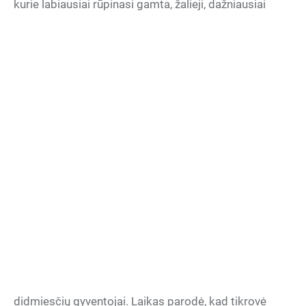
kurie labiausiai
rūpinasi gamta, žalieji, dažniausiai
didmiesčių gyventojai. Laikas parodė, kad tikrovė