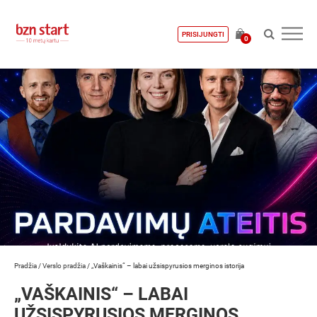
PRISIJUNGTI
0
Pradžia
/
Verslo pradžia
/
„Vaškainis“ – labai užsispyrusios merginos istorija
„VAŠKAINIS“ – LABAI
UŽSISPYRUSIOS MERGINOS