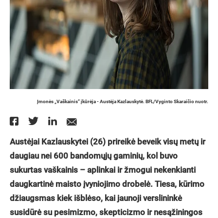
Įmonės „Vaškainis“ įkūrėja - Austėja Kazlauskytė. BFL/Vyginto Skaraičio nuotr.
Austėjai Kazlauskytei (26) prireikė beveik visų metų ir
daugiau nei 600 bandomųjų gaminių, kol buvo
sukurtas vaškainis – aplinkai ir žmogui nekenkianti
daugkartinė maisto įvyniojimo drobelė. Tiesa, kūrimo
džiaugsmas kiek išblėso, kai jaunoji verslininkė
susidūrė su pesimizmo, skepticizmo ir nesąžiningos