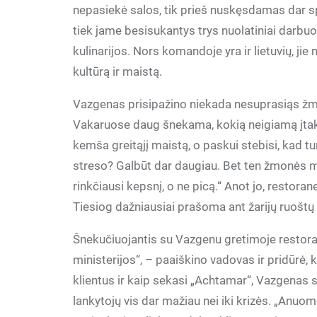
nepasiekė salos, tik prieš nuskęsdamas dar sp
tiek jame besisukantys trys nuolatiniai darbuot
kulinarijos. Nors komandoje yra ir lietuvių, j
kultūrą ir maistą.
Vazgenas prisipažino niekada nesuprasiąs žmo
Vakaruose daug šnekama, kokią neigiamą įtak
kemša greitąjį maistą, o paskui stebisi, kad t
streso? Galbūt dar daugiau. Bet ten žmonės mai
rinkčiausi kepsnį, o ne picą.“ Anot jo, restoran
Tiesiog dažniausiai prašoma ant žarijų ruoštų 
Šnekučiuojantis su Vazgenu gretimoje restorano
ministerijos“, – paaiškino vadovas ir pridūrė,
klientus ir kaip sekasi „Achtamar“, Vazgenas 
lankytojų vis dar mažiau nei iki krizės. „Anuo