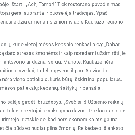
ėjo ištarti: „Ach, Tamar!“ Tiek restorano pavadinimas,
ojai gerai supranta ir puoselėja tradicijas. Ypač
ie nenusileidžia armėnams žiniomis apie Kaukazo regiono
nių, kurie vietoj mėsos kepsnio renkasi picą: „Dabar
ą daro stresas žmonėms ir kaip norėdami užsimiršti jie
uri antsvorio ar dažnai serga. Manote, Kaukaze nėra
tinasi sveikai, todėl ir gyvena ilgiau. Aš visada
e nėra vieno patiekalo, kuris būtų išskirtinai populiarus.
mėsos patiekalų: kepsnių, šašlykų ir panašiai.
 salėje girdėti bruzdesys. „Svečiai iš Užsienio reikalų
 kad tokie lankytojai užsuka gana dažnai. Paklaustas apie
surimtėjo ir atskleidė, kad nors ekonomika atsigauna,
met čia būdavo nuolat pilna žmonių. Reikėdavo iš anksto