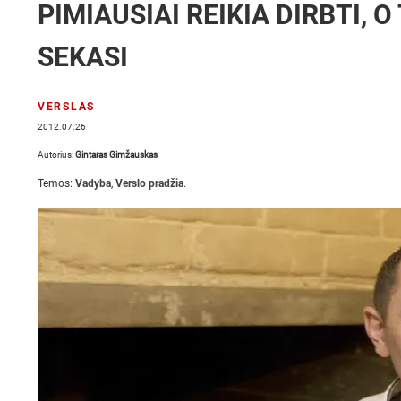
PIMIAUSIAI REIKIA DIRBTI, O
SEKASI
VERSLAS
2012.07.26
Autorius:
Gintaras Gimžauskas
Temos:
Vadyba
,
Verslo pradžia
.