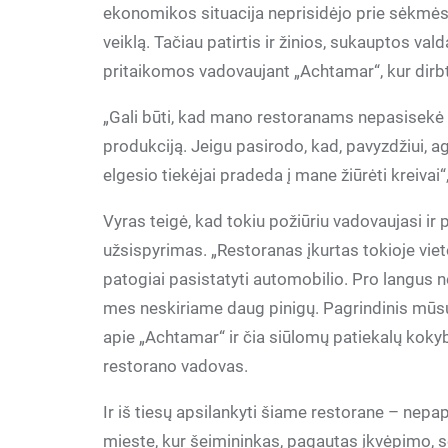
ekonomikos situacija neprisidėjo prie sėkmė
veiklą. Tačiau patirtis ir žinios, sukauptos va
pritaikomos vadovaujant „Achtamar“, kur dirb
„Gali būti, kad mano restoranams nepasisekė dar
produkciją. Jeigu pasirodo, kad, pavyzdžiui, agu
elgesio tiekėjai pradeda į mane žiūrėti kreiva
Vyras teigė, kad tokiu požiūriu vadovaujasi ir 
užsispyrimas. „Restoranas įkurtas tokioje vieto
patogiai pasistatyti automobilio. Pro langus
mes neskiriame daug pinigų. Pagrindinis mūsų k
apie „Achtamar“ ir čia siūlomų patiekalų koky
restorano vadovas.
Ir iš tiesų apsilankyti šiame restorane – nepap
mieste, kur šeimininkas, pagautas įkvėpimo, sės