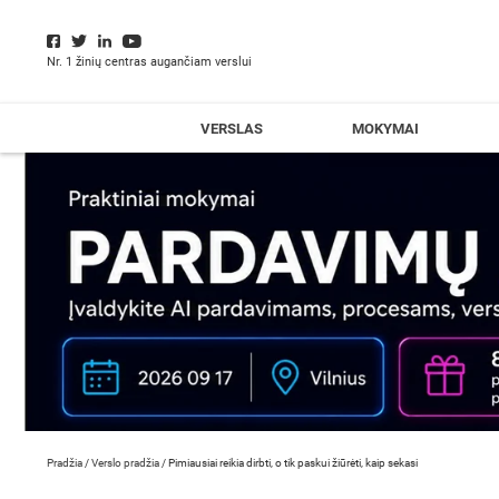
Nr. 1 žinių centras augančiam verslui
VERSLAS
MOKYMAI
Pradžia
/
Verslo pradžia
/
Pimiausiai reikia dirbti, o tik paskui žiūrėti, kaip sekasi