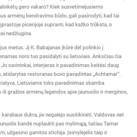
 palinkėtų gero vakaro? Kiek susvetimėjusiems
rdaus armėnų bendravimo būdo, gali pasirodyti, kad tai
prastoje picerijoje supranti, kad kažko trūksta, o
ai nedžiugina.
ejus metus. Jį K. Babajanas įkūrė dėl polinkio į
amas noro tuo pasidalyti su lietuviais. Anksčiau čia
. Jo savininkai, interjeras ir pavadinimas keitėsi daug
is, atidarytas restoranas buvo pavadintas „Achtamar“.
niciatyva. Lietuviams toks pavadinimas skamba
ęs iš gražios armėnų legendos apie jaunuolio ir merginos,
araliaus dukra, jie negalėjo susitikinėti. Valdovas net
jaunuolis bandė nuplaukti pas mylimąją, tačiau Tamar
m, užgesino gamtos stichija. Įsimylėjėlis taip ir