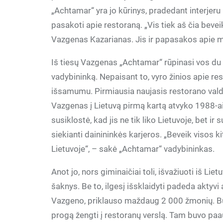
„Achtamar“ yra jo kūrinys, pradedant interjeru
pasakoti apie restoraną. „Vis tiek aš čia beve
Vazgenas Kazarianas. Jis ir papasakos apie m
Iš tiesų Vazgenas „Achtamar“ rūpinasi vos du m
vadybininką. Nepaisant to, vyro žinios apie res
išsamumu. Pirmiausia naujasis restorano vald
Vazgenas į Lietuvą pirmą kartą atvyko 1988-ais
susiklostė, kad jis ne tik liko Lietuvoje, bet i
siekianti dainininkės karjeros. „Beveik visos 
Lietuvoje“, – sakė „Achtamar“ vadybininkas.
Anot jo, nors giminaičiai toli, išvažiuoti iš Liet
šaknys. Be to, ilgesį išsklaidyti padeda akty
Vazgeno, priklauso maždaug 2 000 žmonių. Bū
progą žengti į restoranų verslą. Tam buvo paau