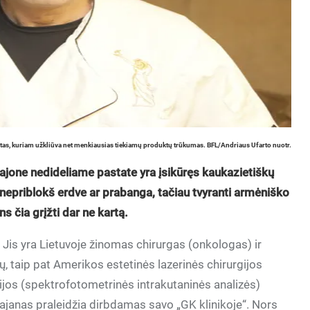
ientas, kuriam užkliūva net menkiausias tiekiamų produktų trūkumas. BFL/Andriaus Ufarto nuotr.
jone nedideliame pastate yra įsikūręs kaukazietiškų
 nepriblokš erdve ar prabanga, tačiau tvyranti armėniško
s čia grįžti dar ne kartą.
Jis yra Lietuvoje žinomas chirurgas (onkologas) ir
ų, taip pat Amerikos estetinės lazerinės chirurgijos
ijos (spektrofotometrinės intrakutaninės analizės)
bajanas praleidžia dirbdamas savo „GK klinikoje“. Nors