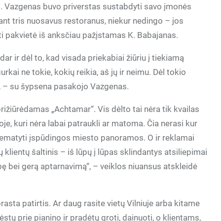
s. Vazgenas buvo priverstas sustabdyti savo įmonės
ldant tris nuosavus restoranus, niekur nedingo – jos
ti pakvietė iš anksčiau pažįstamas K. Babajanas.
 ir dėl to, kad visada priekabiai žiūriu į tiekiamą
rkai ne tokie, kokių reikia, aš jų ir neimu. Dėl tokio
i“, – su šypsena pasakojo Vazgenas.
prižiūrėdamas „Achtamar“. Vis dėlto tai nėra tik kvailas
je, kuri nėra labai patraukli ar matoma. Čia nerasi kur
 nematyti įspūdingos miesto panoramos. O ir reklamai
lientų šaltinis – iš lūpų į lūpas sklindantys atsiliepimai
bę bei gerą aptarnavimą“, – veiklos niuansus atskleidė
rasta patirtis. Ar daug rasite vietų Vilniuje arba kitame
tų prie pianino ir pradėtų groti, dainuoti, o klientams,