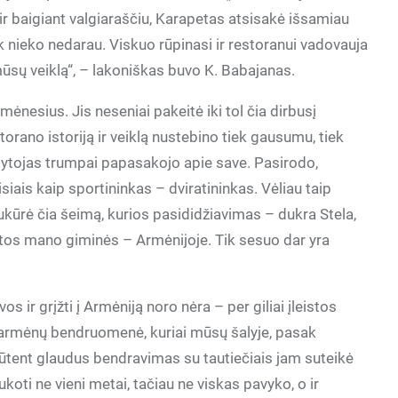
 ir baigiant valgiaraščiu, Karapetas atsisakė išsamiau
ik nieko nedarau. Viskuo rūpinasi ir restoranui vadovauja
ūsų veiklą“, – lakoniškas buvo K. Babajanas.
ėnesius. Jis neseniai pakeitė iki tol čia dirbusį
torano istoriją ir veiklą nustebino tiek gausumu, tiek
ytojas trumpai papasakojo apie save. Pasirodo,
iais kaip sportininkas – dviratininkas. Vėliau taip
r sukūrė čia šeimą, kurios pasididžiavimas – dukra Stela,
kitos mano giminės – Armėnijoje. Tik sesuo dar yra
uvos ir grįžti į Armėniją noro nėra – per giliai įleistos
vi armėnų bendruomenė, kuriai mūsų šalyje, pasak
tent glaudus bendravimas su tautiečiais jam suteikė
koti ne vieni metai, tačiau ne viskas pavyko, o ir