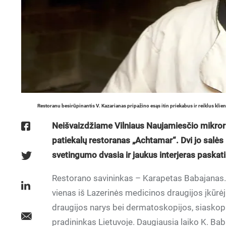
Restoranu besirūpinantis V. Kazarianas pripažino esąs itin priekabus ir reiklus kl
Neišvaizdžiame Vilniaus Naujamiesčio mikrora
patiekalų restoranas „Achtamar“. Dvi jo salės
svetingumo dvasia ir jaukus interjeras paskatin
Restorano savininkas – Karapetas Babajanas. 
vienas iš Lazerinės medicinos draugijos įkūrėj
draugijos narys bei dermatoskopijos, siaskop
pradininkas Lietuvoje. Daugiausia laiko K. Ba