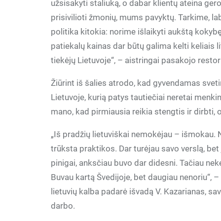
užsisakyti staliuką, o dabar klientų ateina ger
prisivilioti žmonių, mums pavyktų. Tarkime, l
politika kitokia: norime išlaikyti aukštą kokybę
patiekalų kainas dar būtų galima kelti keliais li
tiekėjų Lietuvoje“, – aist­ringai pasakojo resto
Žiūrint iš šalies atrodo, kad gyvendamas sveti
Lietuvoje, kurią patys tautiečiai neretai menk
mano, kad pirmiausia reikia stengtis ir dirbti, o
„Iš pradžių lietuviškai nemokėjau – išmokau. N
trūksta praktikos. Dar turėjau savo verslą, bet 
pinigai, anksčiau buvo dar didesni. Tačiau neket
Buvau kartą Švedijoje, bet daugiau nenoriu“, – 
lietuvių kalba padarė išvadą V. Kazarianas, s
darbo.