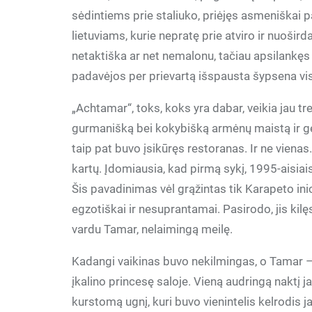
sėdintiems prie staliuko, priėjęs asmeniškai
lietuviams, kurie nepratę prie atviro ir nuoši
netaktiška ar net nemalonu, tačiau apsilankęs į
padavėjos per prievartą išspausta šypsena vis
„Achtamar“, toks, koks yra dabar, veikia jau tr
gurmanišką bei kokybišką armėnų maistą ir gen
taip pat buvo įsikūręs restoranas. Ir ne vienas
kartų. Įdomiausia, kad pirmą sykį, 1995-aisia
Šis pavadinimas vėl grąžintas tik Karapeto i
egzotiškai ir nesuprantamai. Pasirodo, jis kil
vardu Tamar, nelaimingą meilę.
Kadangi vaikinas buvo nekilmingas, o Tamar – k
įkalino princesę saloje. Vieną audringą naktį 
kurstomą ugnį, kuri buvo vienintelis kelrodis ja