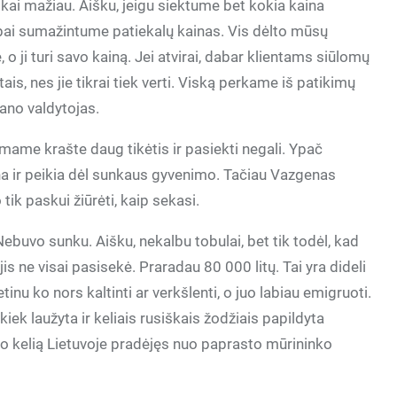
okai mažiau. Aišku, jeigu siektume bet kokia kaina
abai sumažintume patiekalų kainas. Vis dėlto mūsų
, o ji turi savo kainą. Jei atvirai, dabar klientams siūlomų
tais, nes jie tikrai tiek verti. Viską perkame iš patikimų
rano valdytojas.
mame krašte daug tikėtis ir pasiekti negali. Ypač
ina ir peikia dėl sunkaus gyvenimo. Tačiau Vazgenas
 tik paskui žiūrėti, kaip sekasi.
ebuvo sunku. Aišku, nekalbu tobulai, bet tik todėl, kad
jis ne visai pasisekė. Praradau 80 000 litų. Tai yra dideli
inu ko nors kaltinti ar verkšlenti, o juo labiau emigruoti.
kiek laužyta ir keliais rusiškais žodžiais papildyta
avo kelią Lietuvoje pradėjęs nuo paprasto mūrininko