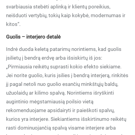
svarbiausia stebėti aplinką ir klientų poreikius,
neišduoti vertybių, tokių kaip kokybė, modernumas ir
kitos“.
Guolis – interjero detalė
Indrė duoda keletą patarimų norintiems, kad guolis
įsilietų į bendrą erdvę arba išsiskirtų iš jos:
„Pirmiausia reikėtų suprasti kokio efekto siekiame.
Jei norite guolio, kuris įsilies į bendrą interjerą, rinkitės
jį pagal netoli nuo guolio esančių minkštųjų baldų,
užuolaidų ar kilimo spalvą. Norintiems išryškinti
augintinio mėgstamiausią poilsio vietą
rekomenduojame apsidairyti ir paieškoti spalvų,
kurios yra interjere. Siekiantiems išskirtinumo reikėtų
rasti dominuojančią spalvą visame interjere arba