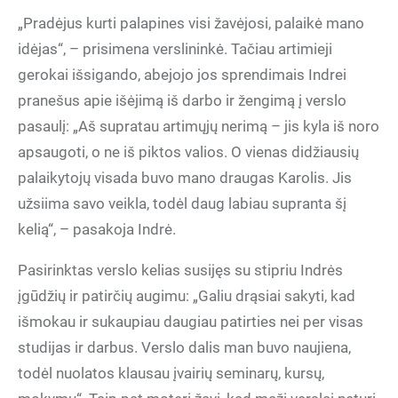
„Pradėjus kurti palapines visi žavėjosi, palaikė mano
idėjas“, – prisimena verslininkė. Tačiau artimieji
gerokai išsigando, abejojo jos sprendimais Indrei
pranešus apie išėjimą iš darbo ir žengimą į verslo
pasaulį: „Aš supratau artimųjų nerimą – jis kyla iš noro
apsaugoti, o ne iš piktos valios. O vienas didžiausių
palaikytojų visada buvo mano draugas Karolis. Jis
užsiima savo veikla, todėl daug labiau supranta šį
kelią“, – pasakoja Indrė.
Pasirinktas verslo kelias susijęs su stipriu Indrės
įgūdžių ir patirčių augimu: „Galiu drąsiai sakyti, kad
išmokau ir sukaupiau daugiau patirties nei per visas
studijas ir darbus. Verslo dalis man buvo naujiena,
todėl nuolatos klausau įvairių seminarų, kursų,