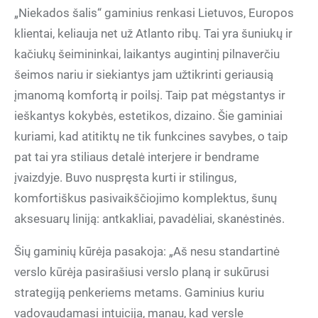
„Niekados šalis“ gaminius renkasi Lietuvos, Europos
klientai, keliauja net už Atlanto ribų. Tai yra šuniukų ir
kačiukų šeimininkai, laikantys augintinį pilnaverčiu
šeimos nariu ir siekiantys jam užtikrinti geriausią
įmanomą komfortą ir poilsį. Taip pat mėgstantys ir
ieškantys kokybės, estetikos, dizaino. Šie gaminiai
kuriami, kad atitiktų ne tik funkcines savybes, o taip
pat tai yra stiliaus detalė interjere ir bendrame
įvaizdyje. Buvo nuspręsta kurti ir stilingus,
komfortiškus pasivaikščiojimo komplektus, šunų
aksesuarų liniją: antkakliai, pavadėliai, skanėstinės.
Šių gaminių kūrėja pasakoja: „Aš nesu standartinė
verslo kūrėja pasirašiusi verslo planą ir sukūrusi
strategiją penkeriems metams. Gaminius kuriu
vadovaudamasi intuicija, manau, kad versle