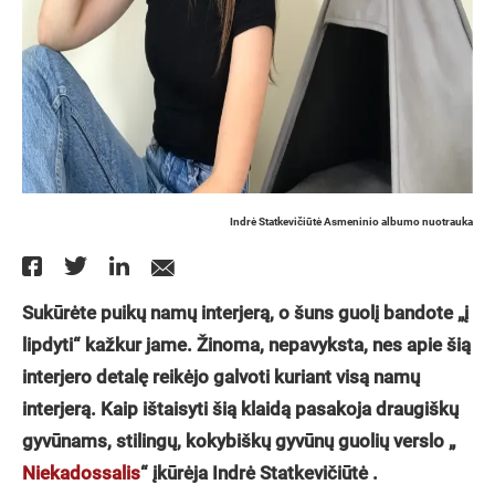
Indrė Statkevičiūtė Asmeninio albumo nuotrauka
Sukūrėte puikų namų interjerą, o šuns guolį bandote „į
lipdyti“ kažkur jame. Žinoma, nepavyksta, nes apie šią
interjero detalę reikėjo galvoti kuriant visą namų
interjerą. Kaip ištaisyti šią klaidą pasakoja draugiškų
gyvūnams, stilingų, kokybiškų gyvūnų guolių verslo „
Niekadossalis
“
įkūrėja Indrė Statkevičiūtė .