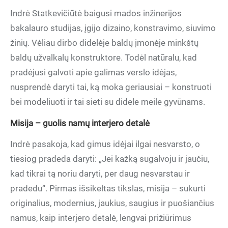
Indrė Statkevičiūtė baigusi mados inžinerijos
bakalauro studijas, įgijo dizaino, konstravimo, siuvimo
žinių. Vėliau dirbo didelėje baldų įmonėje minkštų
baldų užvalkalų konstruktore. Todėl natūralu, kad
pradėjusi galvoti apie galimas verslo idėjas,
nusprendė daryti tai, ką moka geriausiai – konstruoti
bei modeliuoti ir tai sieti su didele meile gyvūnams.
Misija – guolis namų interjero detalė
Indrė pasakoja, kad gimus idėjai ilgai nesvarsto, o
tiesiog pradeda daryti: „Jei kažką sugalvoju ir jaučiu,
kad tikrai tą noriu daryti, per daug nesvarstau ir
pradedu“. Pirmas išsikeltas tikslas, misija – sukurti
originalius, modernius, jaukius, saugius ir puošiančius
namus, kaip interjero detalė, lengvai prižiūrimus