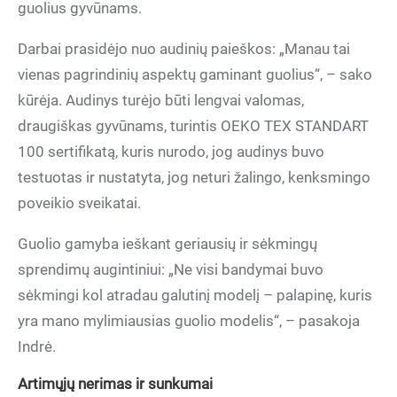
guolius gyvūnams.
Darbai prasidėjo nuo audinių paieškos: „Manau tai
vienas pagrindinių aspektų gaminant guolius“, – sako
kūrėja. Audinys turėjo būti lengvai valomas,
draugiškas gyvūnams, turintis OEKO TEX STANDART
100 sertifikatą, kuris nurodo, jog audinys buvo
testuotas ir nustatyta, jog neturi žalingo, kenksmingo
poveikio sveikatai.
Guolio gamyba ieškant geriausių ir sėkmingų
sprendimų augintiniui: „Ne visi bandymai buvo
sėkmingi kol atradau galutinį modelį – palapinę, kuris
yra mano mylimiausias guolio modelis“, – pasakoja
Indrė.
Artimųjų nerimas ir sunkumai