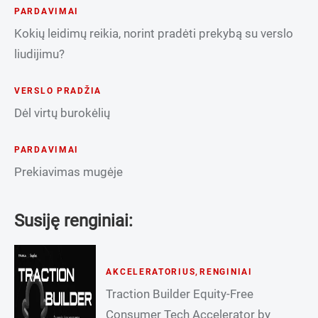
PARDAVIMAI
Kokių leidimų reikia, norint pradėti prekybą su verslo
liudijimu?
VERSLO PRADŽIA
Dėl virtų burokėlių
PARDAVIMAI
Prekiavimas mugėje
Susiję renginiai:
AKCELERATORIUS
,
RENGINIAI
Traction Builder Equity-Free
Consumer Tech Accelerator by