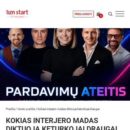
PRISIJUNGTI
0
Pradžia
/
Verslo pradžia
/
Kokias interjero madas diktuoja keturkojai draugai
KOKIAS INTERJERO MADAS
DIKTUOJA KETURKOJAI DRAUGAI