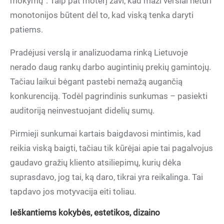
mokymų“. Taip pat moterį žavi, kad maži verslai neturi
monotonijos būtent dėl to, kad viską tenka daryti
patiems.
Pradėjusi verslą ir analizuodama rinką Lietuvoje
nerado daug rankų darbo augintinių prekių gamintojų.
Tačiau laikui bėgant pastebi nemažą augančią
konkurenciją. Todėl pagrindinis sunkumas – pasiekti
auditoriją neinvestuojant didelių sumų.
Pirmieji sunkumai kartais baigdavosi mintimis, kad
reikia viską baigti, tačiau tik kūrėjai apie tai pagalvojus
gaudavo gražių kliento atsiliepimų, kurių dėka
suprasdavo, jog tai, ką daro, tikrai yra reikalinga. Tai
tapdavo jos motyvacija eiti toliau.
Ieškantiems kokybės, estetikos, dizaino