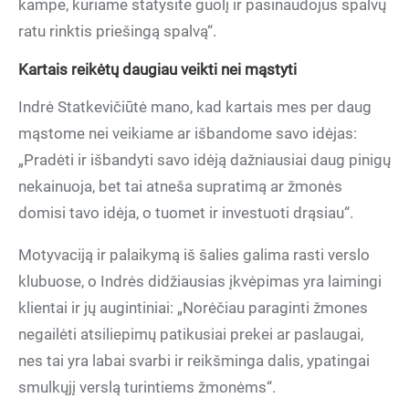
kampe, kuriame statysite guolį ir pasinaudojus spalvų
ratu rinktis priešingą spalvą“.
Kartais reikėtų daugiau veikti nei mąstyti
Indrė Statkevičiūtė mano, kad kartais mes per daug
mąstome nei veikiame ar išbandome savo idėjas:
„Pradėti ir išbandyti savo idėją dažniausiai daug pinigų
nekainuoja, bet tai atneša supratimą ar žmonės
domisi tavo idėja, o tuomet ir investuoti drąsiau“.
Motyvaciją ir palaikymą iš šalies galima rasti verslo
klubuose, o Indrės didžiausias įkvėpimas yra laimingi
klientai ir jų augintiniai: „Norėčiau paraginti žmones
negailėti atsiliepimų patikusiai prekei ar paslaugai,
nes tai yra labai svarbi ir reikšminga dalis, ypatingai
smulkųjį verslą turintiems žmonėms“.