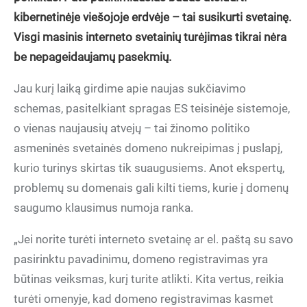
kibernetinėje viešojoje erdvėje – tai susikurti svetainę.
Visgi masinis interneto svetainių turėjimas tikrai nėra
be nepageidaujamų pasekmių.
Jau kurį laiką girdime apie naujas sukčiavimo
schemas, pasitelkiant spragas ES teisinėje sistemoje,
o vienas naujausių atvejų – tai žinomo politiko
asmeninės svetainės domeno nukreipimas į puslapį,
kurio turinys skirtas tik suaugusiems. Anot ekspertų,
problemų su domenais gali kilti tiems, kurie į domenų
saugumo klausimus numoja ranka.
„Jei norite turėti interneto svetainę ar el. paštą su savo
pasirinktu pavadinimu, domeno registravimas yra
būtinas veiksmas, kurį turite atlikti. Kita vertus, reikia
turėti omenyje, kad domeno registravimas kasmet