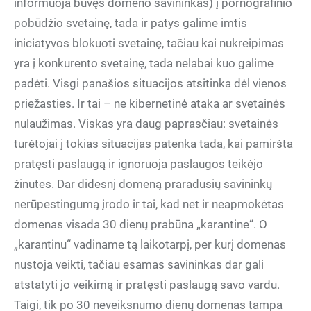
informuoja buvęs domeno savininkas) į pornografinio
pobūdžio svetainę, tada ir patys galime imtis
iniciatyvos blokuoti svetainę, tačiau kai nukreipimas
yra į konkurento svetainę, tada nelabai kuo galime
padėti. Visgi panašios situacijos atsitinka dėl vienos
priežasties. Ir tai – ne kibernetinė ataka ar svetainės
nulaužimas. Viskas yra daug paprasčiau: svetainės
turėtojai į tokias situacijas patenka tada, kai pamiršta
pratęsti paslaugą ir ignoruoja paslaugos teikėjo
žinutes. Dar didesnį domeną praradusių savininkų
nerūpestingumą įrodo ir tai, kad net ir neapmokėtas
domenas visada 30 dienų prabūna „karantine“. O
„karantinu“ vadiname tą laikotarpį, per kurį domenas
nustoja veikti, tačiau esamas savininkas dar gali
atstatyti jo veikimą ir pratęsti paslaugą savo vardu.
Taigi, tik po 30 neveiksnumo dienų domenas tampa