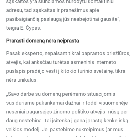
sąskaitos yra siunčiamos nurodytu kontaktiniu
adresu, tad sąskaitas ir pranešimus apie
pasibaigiančią paslaugą jūs neabejotinai gausite“, –
teigia E. Čypas.
Prarasti domeną nėra neįprasta
Pasak eksperto, nepaisant tikrai paprastos priežiūros,
atvejis, kai anksčiau turėtas asmeninis interneto
puslapis pradėjo vesti į kitokio turinio svetainę, tikrai
nėra unikalus.
„Savo darbe su domenų perėmimo situacijomis
susiduriame pakankamai dažnai ir todėl visuomenėje
neseniai pagarsėjęs žinomo politiko atvejis mūsų per
daug nestebina. Tai įsitenka į gana įprastą kenkėjišką
veiklos modelį. Jei pastebime nukreipimus (ar mus