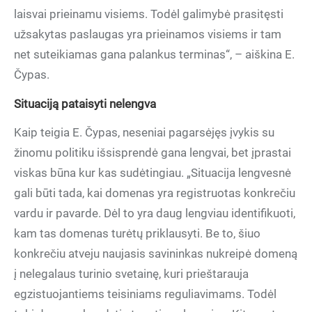
laisvai prieinamu visiems. Todėl galimybė prasitęsti
užsakytas paslaugas yra prieinamos visiems ir tam
net suteikiamas gana palankus terminas“, – aiškina E.
Čypas.
Situaciją pataisyti nelengva
Kaip teigia E. Čypas, neseniai pagarsėjęs įvykis su
žinomu politiku išsisprendė gana lengvai, bet įprastai
viskas būna kur kas sudėtingiau. „Situacija lengvesnė
gali būti tada, kai domenas yra registruotas konkrečiu
vardu ir pavarde. Dėl to yra daug lengviau identifikuoti,
kam tas domenas turėtų priklausyti. Be to, šiuo
konkrečiu atveju naujasis savininkas nukreipė domeną
į nelegalaus turinio svetainę, kuri prieštarauja
egzistuojantiems teisiniams reguliavimams. Todėl