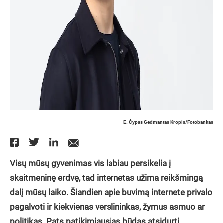
E. Čypas Gedmantas Kropis/Fotobankas
Visų mūsų gyvenimas vis labiau persikelia į
skaitmeninę erdvę, tad internetas užima reikšmingą
dalį mūsų laiko. Šiandien apie buvimą internete privalo
pagalvoti ir kiekvienas verslininkas, žymus asmuo ar
politikas.
Pats patikimiausias būdas atsidurti