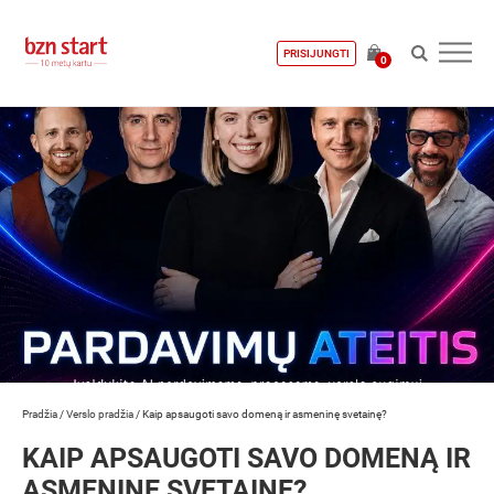
PRISIJUNGTI
0
Pradžia
/
Verslo pradžia
/
Kaip apsaugoti savo domeną ir asmeninę svetainę?
KAIP APSAUGOTI SAVO DOMENĄ IR
ASMENINĘ SVETAINĘ?