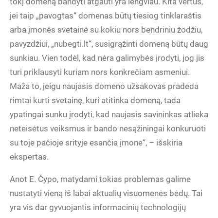
tokį domeną bandyti atgauti yra lengviau.
Kita vertus,
jei taip „pavogtas“ domenas būtų tiesiog tinklaraštis
arba įmonės svetainė su kokiu nors bendriniu žodžiu,
pavyzdžiui, „nubegti.lt“, susigrąžinti domeną būtų daug
sunkiau. Vien todėl, kad nėra galimybės įrodyti, jog jis
turi priklausyti kuriam nors konkrečiam asmeniui.
Maža to, jeigu naujasis domeno užsakovas pradeda
rimtai kurti svetainę, kuri atitinka domeną, tada
ypatingai sunku įrodyti, kad naujasis savininkas atlieka
neteisėtus veiksmus ir bando nesąžiningai konkuruoti
su toje pačioje srityje esančia įmone“, – išskiria
ekspertas.
Anot E. Čypo, matydami tokias problemas galime
nustatyti vieną iš labai aktualių visuomenės bėdų. Tai
yra vis dar gyvuojantis informacinių technologijų