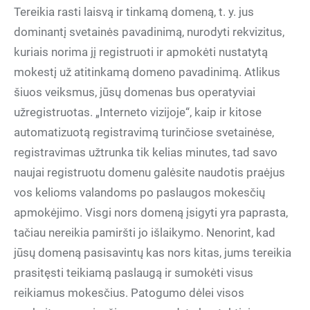
Tereikia rasti laisvą ir tinkamą domeną, t. y. jus
dominantį svetainės pavadinimą, nurodyti rekvizitus,
kuriais norima jį registruoti ir apmokėti nustatytą
mokestį už atitinkamą domeno pavadinimą. Atlikus
šiuos veiksmus, jūsų domenas bus operatyviai
užregistruotas. „Interneto vizijoje“, kaip ir kitose
automatizuotą registravimą turinčiose svetainėse,
registravimas užtrunka tik kelias minutes, tad savo
naujai registruotu domenu galėsite naudotis praėjus
vos kelioms valandoms po paslaugos mokesčių
apmokėjimo. Visgi nors domeną įsigyti yra paprasta,
tačiau nereikia pamiršti jo išlaikymo. Nenorint, kad
jūsų domeną pasisavintų kas nors kitas, jums tereikia
prasitęsti teikiamą paslaugą ir sumokėti visus
reikiamus mokesčius. Patogumo dėlei visos