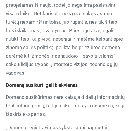
pratęsiamas iš naujo, todėl jo negalima pasisavinti
visam laikui. Bet kuris domeną užsisakęs asmuo
turėtų nepamiršti ir toliau juo rūpintis, nes tik šitaip
bus išlaikomas jo valdymas. Priešingu atveju gali
nutikti taip, kaip visai neseniai ir matėme kalbant apie
žinomą šalies politiką: paliktą be priežiūros domeną
perėmė kiti žmonės ir panaudojo jį savo tikslams“, –
sako Elidijus Čypas, „Interneto vizijos“ technologijų
vadovas.
Domeną susikurti gali kiekvienas
Domeno susikūrimas nereikalauja didelių informacinių
technologijų žinių, tad jo sukūrimas yra nesunkus, kaip
išskiria ekspertas.
„Domeno registravimas vyksta labai paprastai.