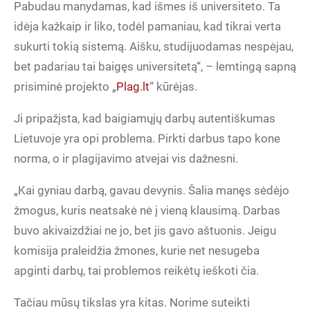
Pabudau manydamas, kad išmes iš universiteto. Ta
idėja kažkaip ir liko, todėl pamaniau, kad tikrai verta
sukurti tokią sistemą. Aišku, studijuodamas nespėjau,
bet padariau tai baigęs universitetą“, – lemtingą sapną
prisiminė projekto „
Plag.lt
“ kūrėjas.
Ji pripažįsta, kad baigiamųjų darbų autentiškumas
Lietuvoje yra opi problema. Pirkti darbus tapo kone
norma, o ir plagijavimo atvejai vis dažnesni.
„Kai gyniau darbą, gavau devynis. Šalia manęs sėdėjo
žmogus, kuris neatsakė nė į vieną klausimą. Darbas
buvo akivaizdžiai ne jo, bet jis gavo aštuonis. Jeigu
komisija praleidžia žmones, kurie net nesugeba
apginti darbų, tai problemos reikėtų ieškoti čia.
Tačiau mūsų tikslas yra kitas. Norime suteikti