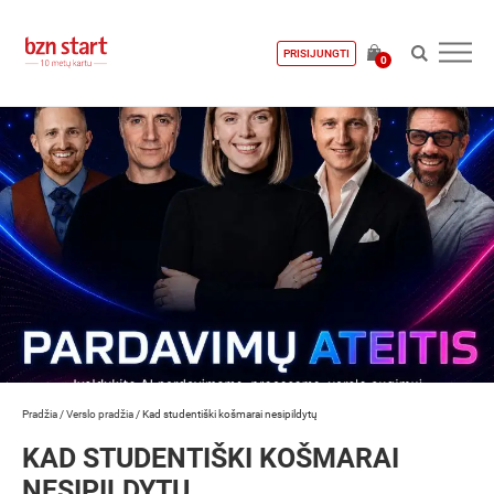
PRISIJUNGTI
0
Pradžia
/
Verslo pradžia
/
Kad studentiški košmarai nesipildytų
KAD STUDENTIŠKI KOŠMARAI
NESIPILDYTŲ