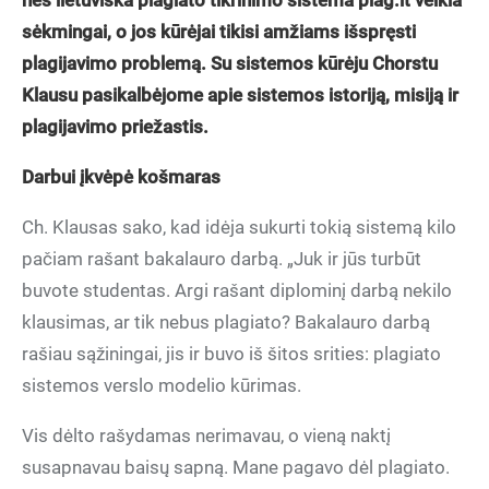
nes lietuviška plagiato tikrinimo sistema plag.lt veikia
sėkmingai, o jos kūrėjai tikisi amžiams išspręsti
plagijavimo problemą. Su sistemos kūrėju Chorstu
Klausu pasikalbėjome apie sistemos istoriją, misiją ir
plagijavimo priežastis.
Darbui įkvėpė košmaras
Ch. Klausas sako, kad idėja sukurti tokią sistemą kilo
pačiam rašant bakalauro darbą. „Juk ir jūs turbūt
buvote studentas. Argi rašant diplominį darbą nekilo
klausimas, ar tik nebus plagiato? Bakalauro darbą
rašiau sąžiningai, jis ir buvo iš šitos srities: plagiato
sistemos verslo modelio kūrimas.
Vis dėlto rašydamas nerimavau, o vieną naktį
susapnavau baisų sapną. Mane pagavo dėl plagiato.