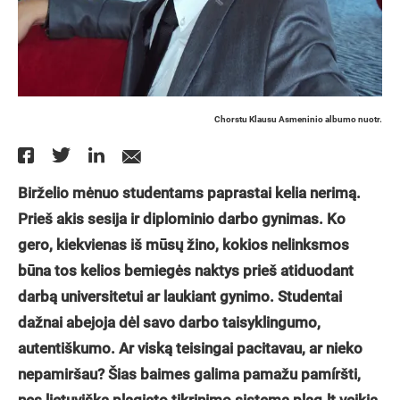
Chorstu Klausu Asmeninio albumo nuotr.
Birželio mėnuo studentams paprastai kelia nerimą.
Prieš akis sesija ir diplominio darbo gynimas. Ko
gero, kiekvienas iš mūsų žino, kokios nelinksmos
būna tos kelios bemiegės naktys prieš atiduodant
darbą universitetui ar laukiant gynimo. Studentai
dažnai abejoja dėl savo darbo taisyklingumo,
autentiškumo. Ar viską teisingai pacitavau, ar nieko
nepamiršau? Šias baimes galima pamažu pamíršti,