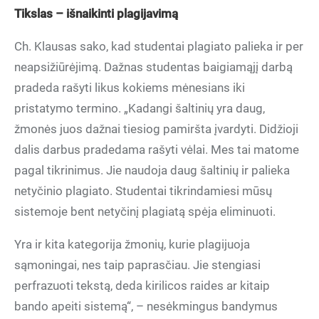
Tikslas – išnaikinti plagijavimą
Ch. Klausas sako, kad studentai plagiato palieka ir per
neapsižiūrėjimą. Dažnas studentas baigiamąjį darbą
pradeda rašyti likus kokiems mėnesians iki
pristatymo termino. „Kadangi šaltinių yra daug,
žmonės juos dažnai tiesiog pamiršta įvardyti. Didžioji
dalis darbus pradedama rašyti vėlai. Mes tai matome
pagal tikrinimus. Jie naudoja daug šaltinių ir palieka
netyčinio plagiato. Studentai tikrindamiesi mūsų
sistemoje bent netyčinį plagiatą spėja eliminuoti.
Yra ir kita kategorija žmonių, kurie plagijuoja
sąmoningai, nes taip paprasčiau. Jie stengiasi
perfrazuoti tekstą, deda kirilicos raides ar kitaip
bando apeiti sistemą“, – nesėkmingus bandymus