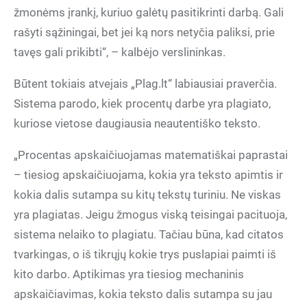
žmonėms įrankį, kuriuo galėtų pasitikrinti darbą. Gali
rašyti sąžiningai, bet jei ką nors netyčia paliksi, prie
tavęs gali prikibti“, – kalbėjo verslininkas.
Būtent tokiais atvejais „Plag.lt“ labiausiai praverčia.
Sistema parodo, kiek procentų darbe yra plagiato,
kuriose vietose daugiausia neautentiško teksto.
„Procentas apskaičiuojamas matematiškai paprastai
– tiesiog apskaičiuojama, kokia yra teksto apimtis ir
kokia dalis sutampa su kitų tekstų turiniu. Ne viskas
yra plagiatas. Jeigu žmogus viską teisingai pacituoja,
sistema nelaiko to plagiatu. Tačiau būna, kad citatos
tvarkingas, o iš tikrųjų kokie trys puslapiai paimti iš
kito darbo. Aptikimas yra tiesiog mechaninis
apskaičiavimas, kokia teksto dalis sutampa su jau