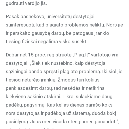
gudrauti vardijo jis.
Pasak pašnekovo, universitetų dėstytojai
suinteresuoti, kad plagiato problemos neliktų. Nors jie
ir perskaito gausybę darbų, be patogaus įrankio
tiesiog fiziškai negalima visko susekti.
Dabar net 15 proc. registruotų „Plag.lt“ vartotojų yra
dėstytojai. „Šiek tiek nustebino, kaip dėstytojai
sąžiningai bando spręsti plagiato problemą. Iki šiol jie
tiesiog neturėjo įrankių. Žmogus turi kokius
penkiasdešimt darbų, tad nesėdės ir netikrins
kiekvieno sakinio atskirai. Tikrai sulaukiame daug
padėkų, pagyrimų. Kas kelias dienas parašo koks
nors dėstytojas ir padėkoja už sistemą, duoda kokį
pasiūlymą. Juos mes visada stengiamės panaudoti“,