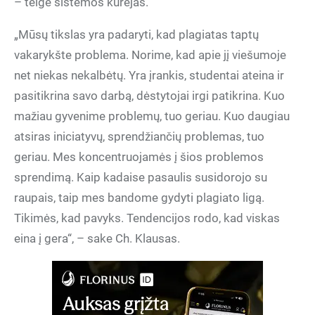
– teigė sistemos kūrėjas.
„Mūsų tikslas yra padaryti, kad plagiatas taptų
vakarykšte problema. Norime, kad apie jį viešumoje
net niekas nekalbėtų. Yra įrankis, studentai ateina ir
pasitikrina savo darbą, dėstytojai irgi patikrina. Kuo
mažiau gyvenime problemų, tuo geriau. Kuo daugiau
atsiras iniciatyvų, sprendžiančių problemas, tuo
geriau. Mes koncentruojamės į šios problemos
sprendimą. Kaip kadaise pasaulis susidorojo su
raupais, taip mes bandome gydyti plagiato ligą.
Tikimės, kad pavyks. Tendencijos rodo, kad viskas
eina į gera“, – sake Ch. Klausas.