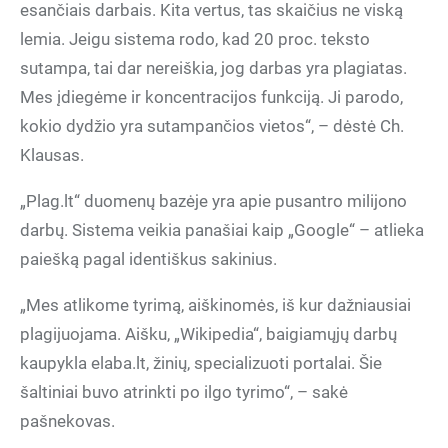
esančiais darbais. Kita vertus, tas skaičius ne viską
lemia. Jeigu sistema rodo, kad 20 proc. teksto
sutampa, tai dar nereiškia, jog darbas yra plagiatas.
Mes įdiegėme ir koncentracijos funkciją. Ji parodo,
kokio dydžio yra sutampančios vietos“, – dėstė Ch.
Klausas.
„Plag.lt“ duomenų bazėje yra apie pusantro milijono
darbų. Sistema veikia panašiai kaip „Google“ – atlieka
paiešką pagal identiškus sakinius.
„Mes atlikome tyrimą, aiškinomės, iš kur dažniausiai
plagijuojama. Aišku, „Wikipedia“, baigiamųjų darbų
kaupykla elaba.lt, žinių, specializuoti portalai. Šie
šaltiniai buvo atrinkti po ilgo tyrimo“, – sakė
pašnekovas.