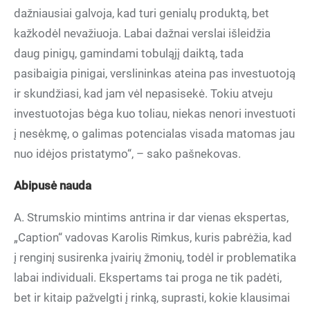
dažniausiai galvoja, kad turi genialų produktą, bet
kažkodėl nevažiuoja. Labai dažnai verslai išleidžia
daug pinigų, gamindami tobuląjį daiktą, tada
pasibaigia pinigai, verslininkas ateina pas investuotoją
ir skundžiasi, kad jam vėl nepasisekė. Tokiu atveju
investuotojas bėga kuo toliau, niekas nenori investuoti
į nesėkmę, o galimas potencialas visada matomas jau
nuo idėjos pristatymo“, – sako pašnekovas.
Abipusė nauda
A. Strumskio mintims antrina ir dar vienas ekspertas,
„Caption“ vadovas Karolis Rimkus, kuris pabrėžia, kad
į renginį susirenka įvairių žmonių, todėl ir problematika
labai individuali. Ekspertams tai proga ne tik padėti,
bet ir kitaip pažvelgti į rinką, suprasti, kokie klausimai