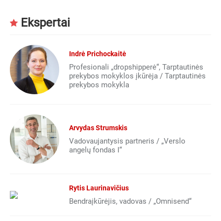
Ekspertai
Indrė Prichockaitė
Profesionali „dropshipperė“, Tarptautinės
prekybos mokyklos įkūrėja / Tarptautinės
prekybos mokykla
Arvydas Strumskis
Vadovaujantysis partneris / „Verslo
angelų fondas I“
Rytis Laurinavičius
Bendraįkūrėjis, vadovas / „Omnisend“