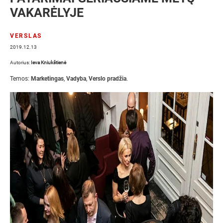
VAKARĖLYJE
VERSLAS
2019.12.13
Autorius:
Ieva Kniukštienė
Temos:
Marketingas
,
Vadyba
,
Verslo pradžia
.