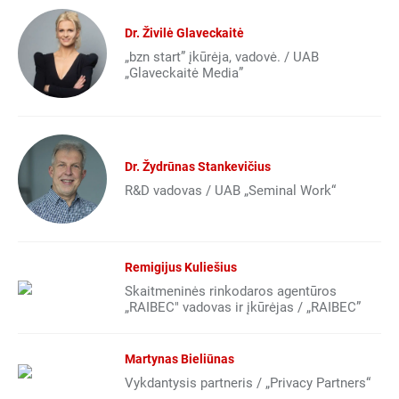
Dr. Živilė Glaveckaitė
„bzn start” įkūrėja, vadovė. / UAB
„Glaveckaitė Media”
Dr. Žydrūnas Stankevičius
R&D vadovas / UAB „Seminal Work“
Remigijus Kuliešius
Skaitmeninės rinkodaros agentūros
„RAIBEC" vadovas ir įkūrėjas / „RAIBEC”
Martynas Bieliūnas
Vykdantysis partneris / „Privacy Partners“