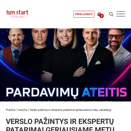
PRISIJUNGTI
0
Pradžia
/
Vadyba
/
Verslo pažintys ir ekspertų patarimai geriausiame metų vakarėlyje
VERSLO PAŽINTYS IR EKSPERTŲ
PATARIMAI GERIAUSIAME METŲ