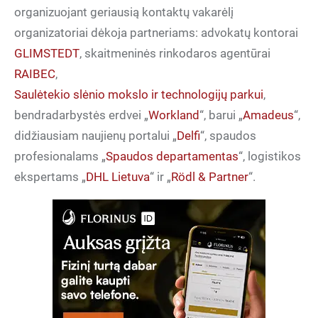
organizuojant geriausią kontaktų vakarėlį
organizatoriai dėkoja partneriams: advokatų kontorai
GLIMSTEDT
, skaitmeninės rinkodaros agentūrai
RAIBEC
,
Saulėtekio slėnio mokslo ir technologijų parkui
,
bendradarbystės erdvei „
Workland
“, barui „
Amadeus
“,
didžiausiam naujienų portalui „
Delfi
“, spaudos
profesionalams „
Spaudos departamentas
“, logistikos
ekspertams „
DHL Lietuva
“ ir „
Rödl & Partner
“.