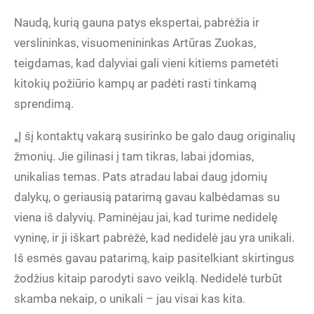
Naudą, kurią gauna patys ekspertai, pabrėžia ir
verslininkas, visuomenininkas Artūras Zuokas,
teigdamas, kad dalyviai gali vieni kitiems pametėti
kitokių požiūrio kampų ar padėti rasti tinkamą
sprendimą.
„Į šį kontaktų vakarą susirinko be galo daug originalių
žmonių. Jie gilinasi į tam tikras, labai įdomias,
unikalias temas. Pats atradau labai daug įdomių
dalykų, o geriausią patarimą gavau kalbėdamas su
viena iš dalyvių. Paminėjau jai, kad turime nedidelę
vyninę, ir ji iškart pabrėžė, kad nedidelė jau yra unikali.
Iš esmės gavau patarimą, kaip pasitelkiant skirtingus
žodžius kitaip parodyti savo veiklą. Nedidelė turbūt
skamba nekaip, o unikali – jau visai kas kita.