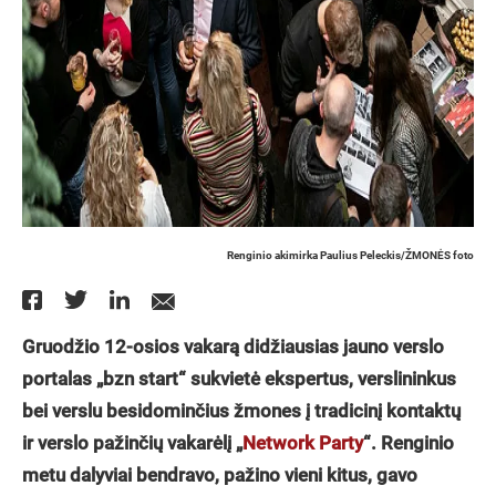
Renginio akimirka Paulius Peleckis/ŽMONĖS foto
Gruodžio 12-osios vakarą didžiausias jauno verslo
portalas „bzn start“ sukvietė ekspertus, verslininkus
bei verslu besidominčius žmones į tradicinį kontaktų
ir verslo pažinčių vakarėlį „
Network Party
“. Renginio
metu dalyviai bendravo, pažino vieni kitus, gavo