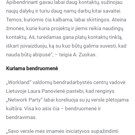
Apibendrinant gavau labai daug kontaktų, sužinojau
naujų dalykų ir turiu daug namų darbų kitai savaitei.
Temos, kuriomis čia kalbama, labai skirtingos. Ateina
žmonės, kurie kuria projektą ir jiems reikia naudingų
kontaktų. Aš, turėdamas gana platų kontaktų tinklą,
iškart įsivaizduoju, ką su kuo būtų galima suvesti, kad
nauda būtų abipusė“, – teigia A. Zuokas.
Kuriama bendruomenė
„Workland“ valdomų bendradarbystės centrų vadovė
Lietuvoje Laura Panovienė pastebi, kad renginys
„Network Party“ labai koreliuoja su jų versle plėtojama
kultūra. Visa ko ašis čia – bendruomenė ir
bendravimas.
„Savo versle mes imamės iniciatyvos supažindinti