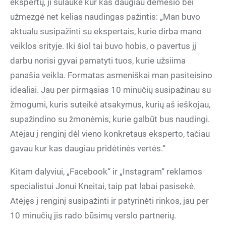
ekspertų, ji sulaukė kur kas daugiau dėmesio bei
užmezgė net kelias naudingas pažintis: „Man buvo
aktualu susipažinti su ekspertais, kurie dirba mano
veiklos srityje. Iki šiol tai buvo hobis, o pavertus jį
darbu norisi gyvai pamatyti tuos, kurie užsiima
panašia veikla. Formatas asmeniškai man pasiteisino
idealiai. Jau per pirmąsias 10 minučių susipažinau su
žmogumi, kuris suteikė atsakymus, kurių aš ieškojau,
supažindino su žmonėmis, kurie galbūt bus naudingi.
Atėjau į renginį dėl vieno konkretaus eksperto, tačiau
gavau kur kas daugiau pridėtinės vertės.“
Kitam dalyviui, „Facebook“ ir „Instagram“ reklamos
specialistui Jonui Kneitai, taip pat labai pasisekė.
Atėjęs į renginį susipažinti ir patyrinėti rinkos, jau per
10 minučių jis rado būsimų verslo partnerių.