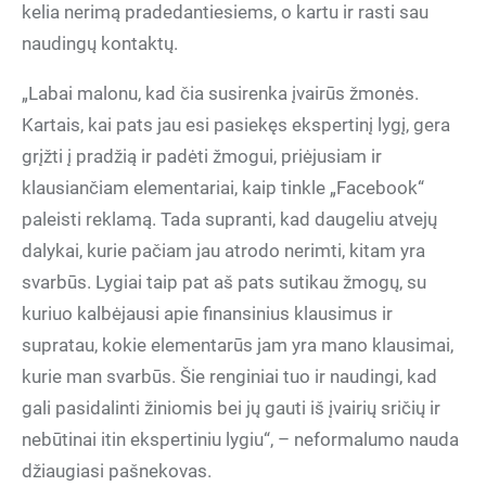
kelia nerimą pradedantiesiems, o kartu ir rasti sau
naudingų kontaktų.
„Labai malonu, kad čia susirenka įvairūs žmonės.
Kartais, kai pats jau esi pasiekęs ekspertinį lygį, gera
grįžti į pradžią ir padėti žmogui, priėjusiam ir
klausiančiam elementariai, kaip tinkle „Facebook“
paleisti reklamą. Tada supranti, kad daugeliu atvejų
dalykai, kurie pačiam jau atrodo nerimti, kitam yra
svarbūs. Lygiai taip pat aš pats sutikau žmogų, su
kuriuo kalbėjausi apie finansinius klausimus ir
supratau, kokie elementarūs jam yra mano klausimai,
kurie man svarbūs. Šie renginiai tuo ir naudingi, kad
gali pasidalinti žiniomis bei jų gauti iš įvairių sričių ir
nebūtinai itin ekspertiniu lygiu“, – neformalumo nauda
džiaugiasi pašnekovas.