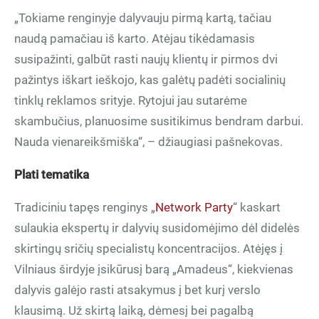
„Tokiame renginyje dalyvauju pirmą kartą, tačiau
naudą pamačiau iš karto. Atėjau tikėdamasis
susipažinti, galbūt rasti naujų klientų ir pirmos dvi
pažintys iškart ieškojo, kas galėtų padėti socialinių
tinklų reklamos srityje. Rytojui jau sutarėme
skambučius, planuosime susitikimus bendram darbui.
Nauda vienareikšmiška“, – džiaugiasi pašnekovas.
Plati tematika
Tradiciniu tapęs renginys „
Network Party
“ kaskart
sulaukia ekspertų ir dalyvių susidomėjimo dėl didelės
skirtingų sričių specialistų koncentracijos. Atėjęs į
Vilniaus širdyje įsikūrusį barą „Amadeus“, kiekvienas
dalyvis galėjo rasti atsakymus į bet kurį verslo
klausimą. Už skirtą laiką, dėmesį bei pagalbą