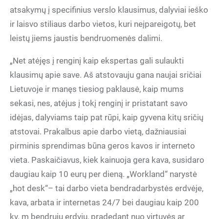
atsakymų į specifinius verslo klausimus, dalyviai ieško
ir laisvo stiliaus darbo vietos, kuri neįpareigotų, bet
leistų jiems jaustis bendruomenės dalimi.
„Net atėjęs į renginį kaip ekspertas gali sulaukti
klausimų apie save. Aš atstovauju gana naujai sričiai
Lietuvoje ir manęs tiesiog paklausė, kaip mums
sekasi, nes, atėjus į tokį renginį ir pristatant savo
idėjas, dalyviams taip pat rūpi, kaip gyvena kitų sričių
atstovai. Prakalbus apie darbo vietą, dažniausiai
pirminis sprendimas būna geros kavos ir interneto
vieta. Paskaičiavus, kiek kainuoja gera kava, susidaro
daugiau kaip 10 eurų per dieną. „Workland“ narystė
„hot desk“– tai darbo vieta bendradarbystės erdvėje,
kava, arbata ir internetas 24/7 bei daugiau kaip 200
kv. m bendrųjų erdvių, pradedant nuo virtuvės ar