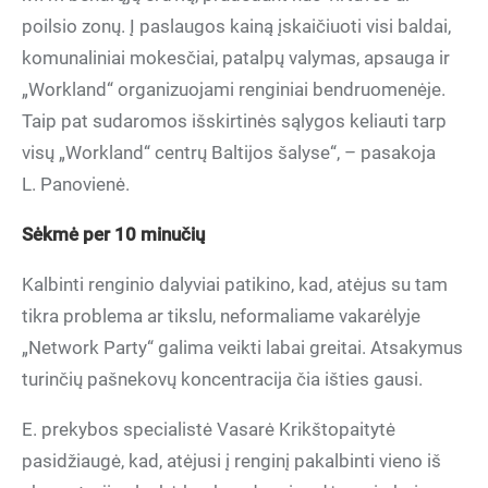
poilsio zonų. Į paslaugos kainą įskaičiuoti visi baldai,
komunaliniai mokesčiai, patalpų valymas, apsauga ir
„Workland“ organizuojami renginiai bendruomenėje.
Taip pat sudaromos išskirtinės sąlygos keliauti tarp
visų „Workland“ centrų Baltijos šalyse“, – pasakoja
L. Panovienė.
Sėkmė per 10 minučių
Kalbinti renginio dalyviai patikino, kad, atėjus su tam
tikra problema ar tikslu, neformaliame vakarėlyje
„Network Party“ galima veikti labai greitai. Atsakymus
turinčių pašnekovų koncentracija čia išties gausi.
E. prekybos specialistė Vasarė Krikštopaitytė
pasidžiaugė, kad, atėjusi į renginį pakalbinti vieno iš