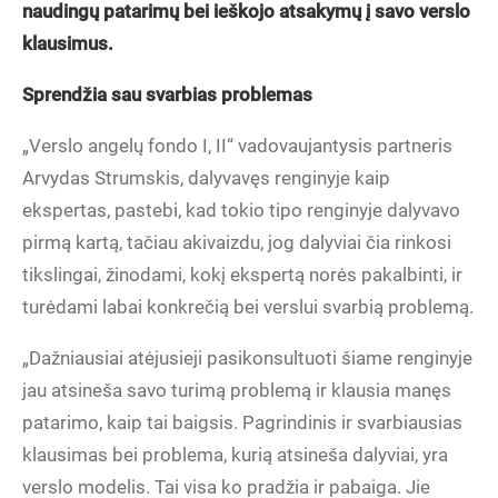
naudingų patarimų bei ieškojo atsakymų į savo verslo
klausimus.
Sprendžia sau svarbias problemas
„Verslo angelų fondo I, II“ vadovaujantysis partneris
Arvydas Strumskis, dalyvavęs renginyje kaip
ekspertas, pastebi, kad tokio tipo renginyje dalyvavo
pirmą kartą, tačiau akivaizdu, jog dalyviai čia rinkosi
tikslingai, žinodami, kokį ekspertą norės pakalbinti, ir
turėdami labai konkrečią bei verslui svarbią problemą.
„Dažniausiai atėjusieji pasikonsultuoti šiame renginyje
jau atsineša savo turimą problemą ir klausia manęs
patarimo, kaip tai baigsis. Pagrindinis ir svarbiausias
klausimas bei problema, kurią atsineša dalyviai, yra
verslo modelis. Tai visa ko pradžia ir pabaiga. Jie