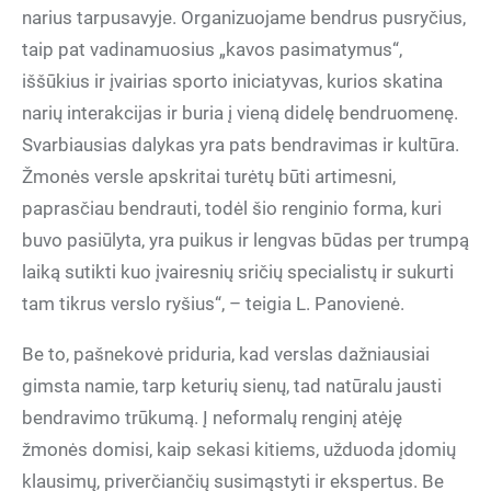
narius tarpusavyje. Organizuojame bendrus pusryčius,
taip pat vadinamuosius „kavos pasimatymus“,
iššūkius ir įvairias sporto iniciatyvas, kurios skatina
narių interakcijas ir buria į vieną didelę bendruomenę.
Svarbiausias dalykas yra pats bendravimas ir kultūra.
Žmonės versle apskritai turėtų būti artimesni,
paprasčiau bendrauti, todėl šio renginio forma, kuri
buvo pasiūlyta, yra puikus ir lengvas būdas per trumpą
laiką sutikti kuo įvairesnių sričių specialistų ir sukurti
tam tikrus verslo ryšius“, – teigia L. Panovienė.
Be to, pašnekovė priduria, kad verslas dažniausiai
gimsta namie, tarp keturių sienų, tad natūralu jausti
bendravimo trūkumą. Į neformalų renginį atėję
žmonės domisi, kaip sekasi kitiems, užduoda įdomių
klausimų, priverčiančių susimąstyti ir ekspertus. Be