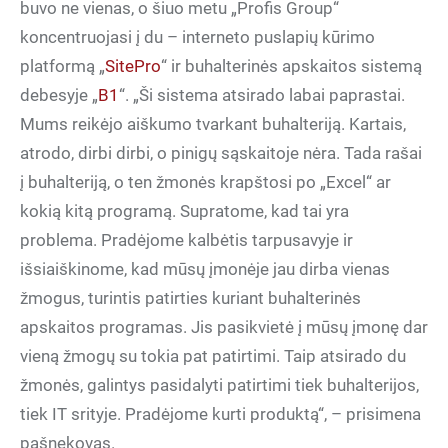
buvo ne vienas, o šiuo metu „Profis Group“
koncentruojasi į du – interneto puslapių kūrimo
platformą „
SitePro
“ ir buhalterinės apskaitos sistemą
debesyje „
B1
“. „Ši sistema atsirado labai paprastai.
Mums reikėjo aiškumo tvarkant buhalteriją. Kartais,
atrodo, dirbi dirbi, o pinigų sąskaitoje nėra. Tada rašai
į buhalteriją, o ten žmonės krapštosi po „Excel“ ar
kokią kitą programą. Supratome, kad tai yra
problema. Pradėjome kalbėtis tarpusavyje ir
išsiaiškinome, kad mūsų įmonėje jau dirba vienas
žmogus, turintis patirties kuriant buhalterinės
apskaitos programas. Jis pasikvietė į mūsų įmonę dar
vieną žmogų su tokia pat patirtimi. Taip atsirado du
žmonės, galintys pasidalyti patirtimi tiek buhalterijos,
tiek IT srityje. Pradėjome kurti produktą“, – prisimena
pašnekovas.