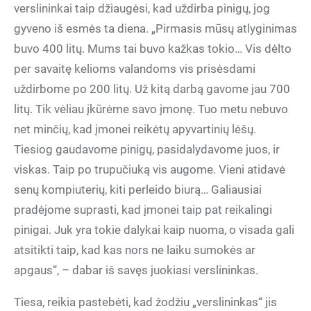
verslininkai taip džiaugėsi, kad uždirba pinigų, jog
gyveno iš esmės ta diena. „Pirmasis mūsų atlyginimas
buvo 400 litų. Mums tai buvo kažkas tokio… Vis dėlto
per savaitę kelioms valandoms vis prisėsdami
uždirbome po 200 litų. Už kitą darbą gavome jau 700
litų. Tik vėliau įkūrėme savo įmonę. Tuo metu nebuvo
net minčių, kad įmonei reikėtų apyvartinių lėšų.
Tiesiog gaudavome pinigų, pasidalydavome juos, ir
viskas. Taip po trupučiuką vis augome. Vieni atidavė
senų kompiuterių, kiti perleido biurą… Galiausiai
pradėjome suprasti, kad įmonei taip pat reikalingi
pinigai. Juk yra tokie dalykai kaip nuoma, o visada gali
atsitikti taip, kad kas nors ne laiku sumokės ar
apgaus“, – dabar iš savęs juokiasi verslininkas.
Tiesa, reikia pastebėti, kad žodžiu „verslininkas“ jis