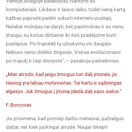
Vienoje įstaigoje padėdavau tvarkytis su
kompiuteriais. Likdavo ir laisvo laiko, todėl vieną kartą
kažkas paprašė padėti sukurti interneto puslapį.
Nelabai mokėjau tai daryti, bet pasimokiau ir su vienu
draugu, su kuriuo dirbame iki šiol, pradėjome kurti
puslapius. Po truputėlį tų užsakymų vis daugėjo.
Nebuvo vieno didelio žingsnio. Viskas evoliucionavo
po truputį ir taip išsivystė“, – pasakoja pašnekovas.
„Man atrodo, kad jeigu žmogus turi dalį įmonės, jis
tiesiog yra labiau motyvuotas. Tai kartu ir sąžiningas
elgesys. Juk žmogus į įmonę įdeda dalį savo sielos.“
F. Borcovas
Jis prisimena, kad pirmieji darbo mėnesiai, pažvelgus
dabar, net kiek juokingai atrodė. Naujai iškepti