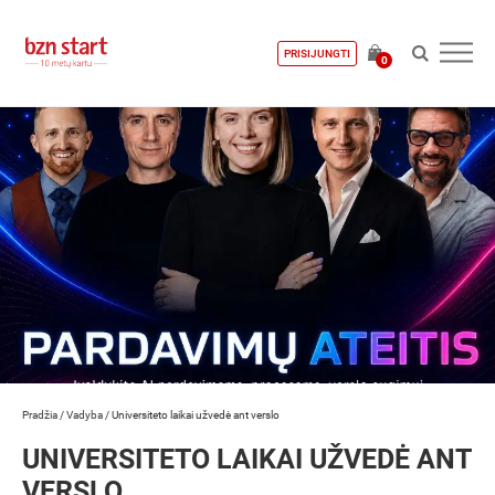
PRISIJUNGTI
0
Pradžia
/
Vadyba
/
Universiteto laikai užvedė ant verslo
UNIVERSITETO LAIKAI UŽVEDĖ ANT
VERSLO