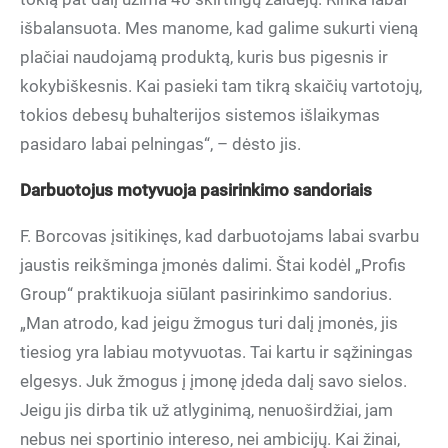
išbalansuota. Mes manome, kad galime sukurti vieną
plačiai naudojamą produktą, kuris bus pigesnis ir
kokybiškesnis. Kai pasieki tam tikrą skaičių vartotojų,
tokios debesų buhalterijos sistemos išlaikymas
pasidaro labai pelningas“, – dėsto jis.
Darbuotojus motyvuoja pasirinkimo sandoriais
F. Borcovas įsitikinęs, kad darbuotojams labai svarbu
jaustis reikšminga įmonės dalimi. Štai kodėl „Profis
Group“ praktikuoja siūlant pasirinkimo sandorius.
„Man atrodo, kad jeigu žmogus turi dalį įmonės, jis
tiesiog yra labiau motyvuotas. Tai kartu ir sąžiningas
elgesys. Juk žmogus į įmonę įdeda dalį savo sielos.
Jeigu jis dirba tik už atlyginimą, nenuoširdžiai, jam
nebus nei sportinio intereso, nei ambicijų. Kai žinai,