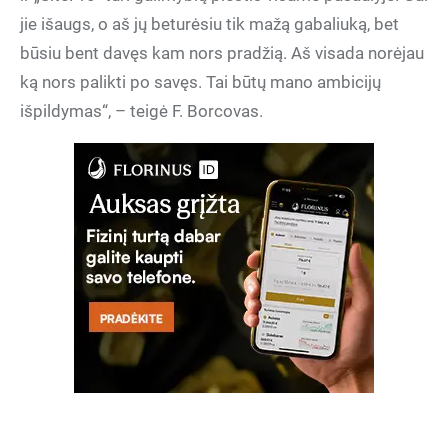
jie išaugs, o aš jų beturėsiu tik mažą gabaliuką, bet
būsiu bent davęs kam nors pradžią. Aš visada norėjau
ką nors palikti po savęs. Tai būtų mano ambicijų
išpildymas“, – teigė F. Borcovas.