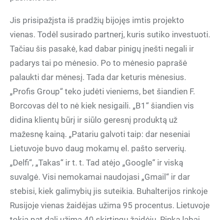
Jis prisipažįsta iš pradžių bijojęs imtis projekto
vienas. Todėl susirado partnerį, kuris sutiko investuoti.
Tačiau šis pasakė, kad dabar pinigų įnešti negali ir
padarys tai po mėnesio. Po to mėnesio paprašė
palaukti dar mėnesį. Tada dar keturis mėnesius.
„Profis Group“ teko judėti vieniems, bet šiandien F.
Borcovas dėl to nė kiek nesigaili. „B1“ šiandien vis
didina klientų būrį ir siūlo geresnį produktą už
mažesnę kainą. „Patariu galvoti taip: dar neseniai
Lietuvoje buvo daug mokamų el. pašto serverių.
„Delfi“, „Takas“ ir t. t. Tad atėjo „Google“ ir viską
suvalgė. Visi nemokamai naudojasi „Gmail“ ir dar
stebisi, kiek galimybių jis suteikia. Buhalterijos rinkoje
Rusijoje vienas žaidėjas užima 95 procentus. Lietuvoje
tokią pat dalį užima 40 skirtingų žaidėjų. Rinka labai