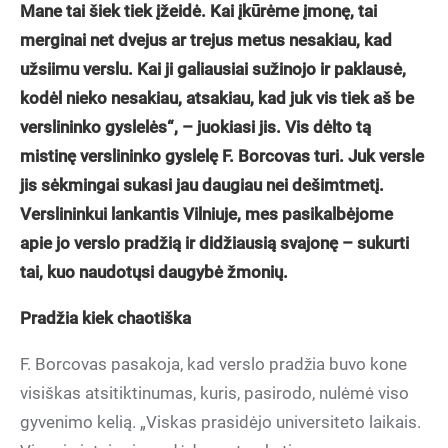
Mane tai šiek tiek įžeidė. Kai įkūrėme įmonę, tai
merginai net dvejus ar trejus metus nesakiau, kad
užsiimu verslu. Kai ji galiausiai sužinojo ir paklausė,
kodėl nieko nesakiau, atsakiau, kad juk vis tiek aš be
verslininko gyslelės“, – juokiasi jis. Vis dėlto tą
mistinę verslininko gyslelę F. Borcovas turi. Juk versle
jis sėkmingai sukasi jau daugiau nei dešimtmetį.
Verslininkui lankantis Vilniuje, mes pasikalbėjome
apie jo verslo pradžią ir didžiausią svajonę – sukurti
tai, kuo naudotųsi daugybė žmonių.
Pradžia kiek chaotiška
F. Borcovas pasakoja, kad verslo pradžia buvo kone
visiškas atsitiktinumas, kuris, pasirodo, nulėmė viso
gyvenimo kelią. „Viskas prasidėjo universiteto laikais.