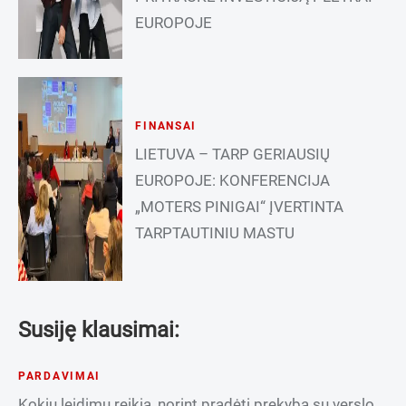
EUROPOJE
FINANSAI
LIETUVA – TARP GERIAUSIŲ
EUROPOJE: KONFERENCIJA
„MOTERS PINIGAI“ ĮVERTINTA
TARPTAUTINIU MASTU
Susiję klausimai:
PARDAVIMAI
Kokių leidimų reikia, norint pradėti prekybą su verslo