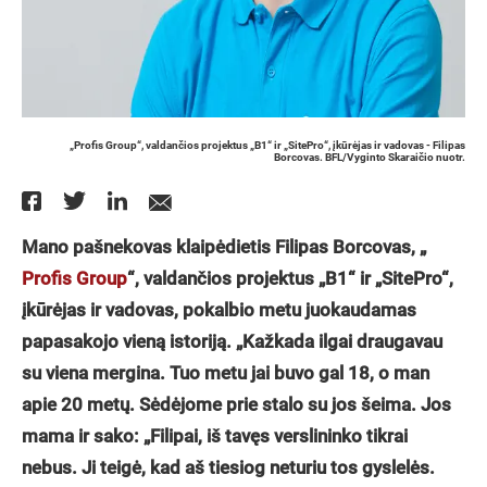
„Profis Group“, valdančios projektus „B1“ ir „SitePro“, įkūrėjas ir vadovas - Filipas
Borcovas. BFL/Vyginto Skaraičio nuotr.
Mano pašnekovas klaipėdietis Filipas Borcovas, „
Profis Group
“, valdančios projektus „B1“ ir „SitePro“,
įkūrėjas ir vadovas, pokalbio metu juokaudamas
papasakojo vieną istoriją. „Kažkada ilgai draugavau
su viena mergina. Tuo metu jai buvo gal 18, o man
apie 20 metų. Sėdėjome prie stalo su jos šeima. Jos
mama ir sako: „Filipai, iš tavęs verslininko tikrai
nebus. Ji teigė, kad aš tiesiog neturiu tos gyslelės.