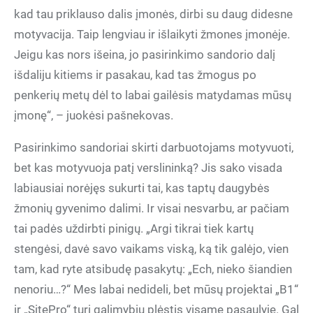
kad tau priklauso dalis įmonės, dirbi su daug didesne
motyvacija. Taip lengviau ir išlaikyti žmones įmonėje.
Jeigu kas nors išeina, jo pasirinkimo sandorio dalį
išdaliju kitiems ir pasakau, kad tas žmogus po
penkerių metų dėl to labai gailėsis matydamas mūsų
įmonę“, – juokėsi pašnekovas.
Pasirinkimo sandoriai skirti darbuotojams motyvuoti,
bet kas motyvuoja patį verslininką? Jis sako visada
labiausiai norėjęs sukurti tai, kas taptų daugybės
žmonių gyvenimo dalimi. Ir visai nesvarbu, ar pačiam
tai padės uždirbti pinigų. „Argi tikrai tiek kartų
stengėsi, davė savo vaikams viską, ką tik galėjo, vien
tam, kad ryte atsibudę pasakytų: „Ech, nieko šiandien
nenoriu…?“ Mes labai nedideli, bet mūsų projektai „B1“
ir „SitePro“ turi galimybių plėstis visame pasaulyje. Gal