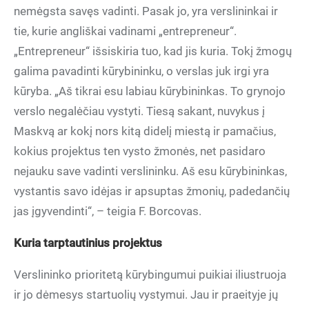
nemėgsta savęs vadinti. Pasak jo, yra verslininkai ir
tie, kurie angliškai vadinami „entrepreneur“.
„Entrepreneur“ išsiskiria tuo, kad jis kuria. Tokį žmogų
galima pavadinti kūrybininku, o verslas juk irgi yra
kūryba. „Aš tikrai esu labiau kūrybininkas. To grynojo
verslo negalėčiau vystyti. Tiesą sakant, nuvykus į
Maskvą ar kokį nors kitą didelį miestą ir pamačius,
kokius projektus ten vysto žmonės, net pasidaro
nejauku save vadinti verslininku. Aš esu kūrybininkas,
vystantis savo idėjas ir apsuptas žmonių, padedančių
jas įgyvendinti“, – teigia F. Borcovas.
Kuria tarptautinius projektus
Verslininko prioritetą kūrybingumui puikiai iliustruoja
ir jo dėmesys startuolių vystymui. Jau ir praeityje jų