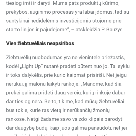
tiesiog imti ir daryti. Mums pats produktų kūrimo,
prekybos, auginimo procesas yra labai įdomus, tad su
santykinai nedidelėmis investicijomis stojome prie
starto linijos ir pajudėjome“, – atskleidžia P. Baužys.
Vien žiebtuvėliais neapsiribos
Žiebtuvėlių nuobodumas yra ne vienintelė priežastis,
kodėl „Light Up“ nutarė pradėti būtent nuo jo. Tai sykiu
ir toks dalykėlis, prie kurio kaipmat prisiriši. Net jeigu
nerūkai, jį malonu laikyti rankoje. „Manome, kad šiai
prekei galima pridėti daug verčių, kurių rinkoje dabar
dar tiesiog nėra. Be to, tikime, kad mūsų žiebtuvėliai
bus tokie, kurie ras vietą ir nerūkančių žmonių
rankose. Netgi žadame savo vaizdo klipais parodyti
dar daugybę būdų, kaip juos galima panaudoti, net jei