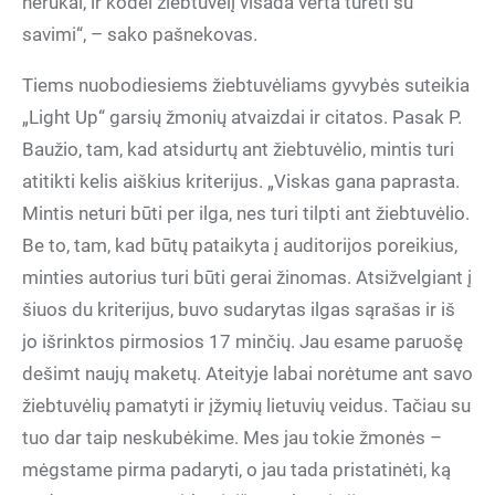
nerūkai, ir kodėl žiebtuvėlį visada verta turėti su
savimi“, – sako pašnekovas.
Tiems nuobodiesiems žiebtuvėliams gyvybės suteikia
„Light Up“ garsių žmonių atvaizdai ir citatos. Pasak P.
Baužio, tam, kad atsidurtų ant žiebtuvėlio, mintis turi
atitikti kelis aiškius kriterijus. „Viskas gana paprasta.
Mintis neturi būti per ilga, nes turi tilpti ant žiebtuvėlio.
Be to, tam, kad būtų pataikyta į auditorijos poreikius,
minties autorius turi būti gerai žinomas. Atsižvelgiant į
šiuos du kriterijus, buvo sudarytas ilgas sąrašas ir iš
jo išrinktos pirmosios 17 minčių. Jau esame paruošę
dešimt naujų maketų. Ateityje labai norėtume ant savo
žiebtuvėlių pamatyti ir įžymių lietuvių veidus. Tačiau su
tuo dar taip neskubėkime. Mes jau tokie žmonės –
mėgstame pirma padaryti, o jau tada pristatinėti, ką