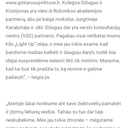
www.gintarosupirktuve.lt. Kolegos Džiugas ir
Kristijonas yra vieni iš Robotikos akademijos
partnerių, abu jie baigė mokslus Jungtinėje
Karalystėje ir JAV. Džiugas dar yra verslo konsultacijų
centro (VSC) partneris. Pagaliau visai netikėtai mums
kilo „Light Up“ idėja, o mes jau tokie esame, kad
bandome mažiau kalbėti ir daugiau daryti, todėl šiai
idėjai nusprendėme neleisti likti tik mintimi. Manome,
kad tai bus tik pradžia to, ką norime ir galime
padaryti“, – teigia jis.
„Ateityje labai norėtume ant savo žiebtuvėlių pamatyti
ir įžymių lietuvių veidus. Tačiau su tuo dar taip
neskubėkime. Mes jau tokie žmonės – mėgstame