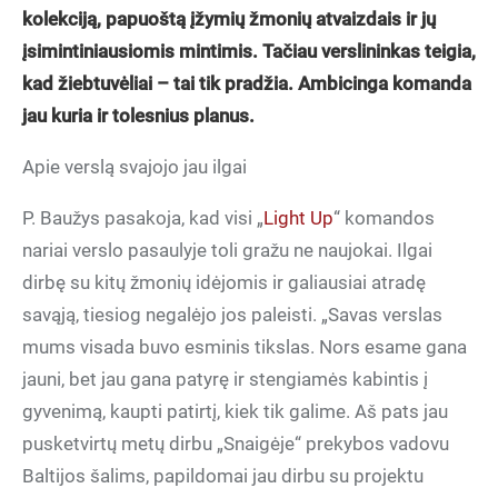
kolekciją, papuoštą įžymių žmonių atvaizdais ir jų
įsimintiniausiomis mintimis. Tačiau verslininkas teigia,
kad žiebtuvėliai – tai tik pradžia. Ambicinga komanda
jau kuria ir tolesnius planus.
Apie verslą svajojo jau ilgai
P. Baužys pasakoja, kad visi „
Light Up
“ komandos
nariai verslo pasaulyje toli gražu ne naujokai. Ilgai
dirbę su kitų žmonių idėjomis ir galiausiai atradę
savąją, tiesiog negalėjo jos paleisti. „Savas verslas
mums visada buvo esminis tikslas. Nors esame gana
jauni, bet jau gana patyrę ir stengiamės kabintis į
gyvenimą, kaupti patirtį, kiek tik galime. Aš pats jau
pusketvirtų metų dirbu „Snaigėje“ prekybos vadovu
Baltijos šalims, papildomai jau dirbu su projektu