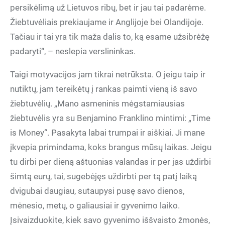
persikėlimą už Lietuvos ribų, bet ir jau tai padarėme.
Žiebtuvėliais prekiaujame ir Anglijoje bei Olandijoje.
Tačiau ir tai yra tik maža dalis to, ką esame užsibrėžę
padaryti“, – neslepia verslininkas.
Taigi motyvacijos jam tikrai netrūksta. O jeigu taip ir
nutiktų, jam tereikėtų į rankas paimti vieną iš savo
žiebtuvėlių. „Mano asmeninis mėgstamiausias
žiebtuvėlis yra su Benjamino Franklino mintimi: „Time
is Money“. Pasakyta labai trumpai ir aiškiai. Ji mane
įkvepia primindama, koks brangus mūsų laikas. Jeigu
tu dirbi per dieną aštuonias valandas ir per jas uždirbi
šimtą eurų, tai, sugebėjęs uždirbti per tą patį laiką
dvigubai daugiau, sutaupysi pusę savo dienos,
mėnesio, metų, o galiausiai ir gyvenimo laiko.
Įsivaizduokite, kiek savo gyvenimo iššvaisto žmonės,