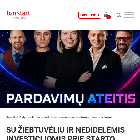
PRISIJUNGTI
0
Pradžia
/
Vadyba
/
Su žiebtuvėliu ir nedidelėmis investicijomis prie starto linijos
SU ŽIEBTUVĖLIU IR NEDIDELĖMIS
INVESTICIJOMIS PRIE STARTO