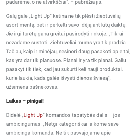
padarėme, o ne atvirkščiai“, – pabrėžia jis.
Galų gale „Light Up“ ketina ne tik plėsti žiebtuvėlių
asortimentą, bet ir perkelti savo idėją ant kitų daiktų.
Jie irgi turėtų gana greitai pasirodyti rinkoje. „Tikrai
nežadame sustoti. Žiebtuvėliai mums yra tik pradžia.
Tačiau, kaip ir minėjau, nesinori daug pasakoti apie tai,
kas yra dar tik planuose. Planai ir yra tik planai. Galiu
pasakyt tik tiek, kad jau sukurti keli nauji produktai,
kurie laukia, kada galės išvysti dienos šviesą“, –
užsimena pašnekovas.
Laikas – pinigai!
Didelė „
Light Up
“ komandos tapatybės dalis – jos
ambicingumas. „Netgi kategoriškai laikome save
ambicinga komanda. Ne tik pasvajojame apie