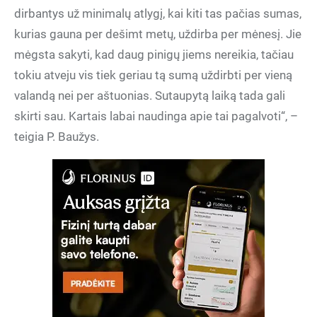
dirbantys už minimalų atlygį, kai kiti tas pačias sumas,
kurias gauna per dešimt metų, uždirba per mėnesį. Jie
mėgsta sakyti, kad daug pinigų jiems nereikia, tačiau
tokiu atveju vis tiek geriau tą sumą uždirbti per vieną
valandą nei per aštuonias. Sutaupytą laiką tada gali
skirti sau. Kartais labai naudinga apie tai pagalvoti“, –
teigia P. Baužys.