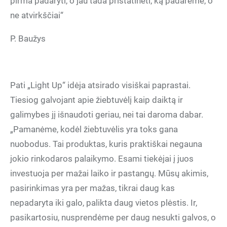
pirma padaryti, o jau tada pristatinėti, ką padarėme, o
ne atvirkščiai“
P. Baužys
Pati „Light Up“ idėja atsirado visiškai paprastai.
Tiesiog galvojant apie žiebtuvėlį kaip daiktą ir
galimybes jį išnaudoti geriau, nei tai daroma dabar.
„Pamanėme, kodėl žiebtuvėlis yra toks gana
nuobodus. Tai produktas, kuris praktiškai negauna
jokio rinkodaros palaikymo. Esami tiekėjai į juos
investuoja per mažai laiko ir pastangų. Mūsų akimis,
pasirinkimas yra per mažas, tikrai daug kas
nepadaryta iki galo, palikta daug vietos plėstis. Ir,
pasikartosiu, nusprendėme per daug nesukti galvos, o