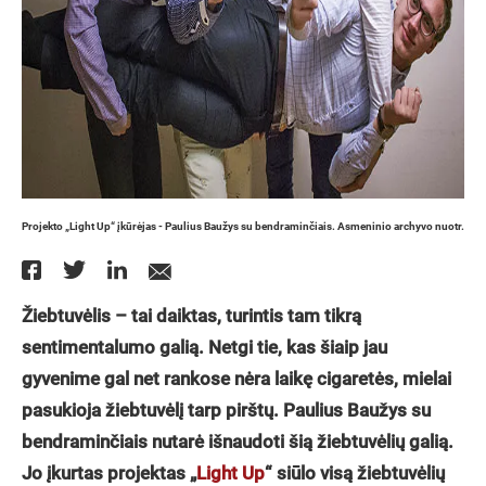
Projekto „Light Up“ įkūrėjas - Paulius Baužys su bendraminčiais. Asmeninio archyvo nuotr.
Žiebtuvėlis – tai daiktas, turintis tam tikrą
sentimentalumo galią. Netgi tie, kas šiaip jau
gyvenime gal net rankose nėra laikę cigaretės, mielai
pasukioja žiebtuvėlį tarp pirštų. Paulius Baužys su
bendraminčiais nutarė išnaudoti šią žiebtuvėlių galią.
Jo įkurtas projektas „
Light Up
“ siūlo visą žiebtuvėlių