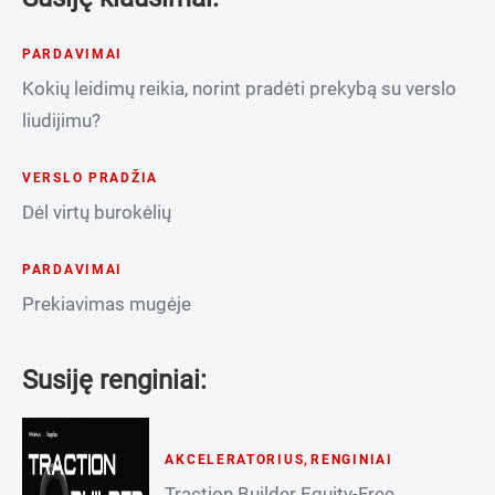
PARDAVIMAI
Kokių leidimų reikia, norint pradėti prekybą su verslo
liudijimu?
VERSLO PRADŽIA
Dėl virtų burokėlių
PARDAVIMAI
Prekiavimas mugėje
Susiję renginiai:
AKCELERATORIUS
,
RENGINIAI
Traction Builder Equity-Free