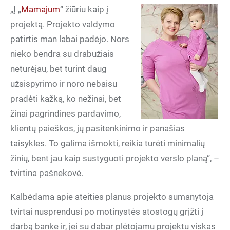
„Į „
Mamajum
“ žiūriu kaip į
projektą. Projekto valdymo
patirtis man labai padėjo. Nors
nieko bendra su drabužiais
neturėjau, bet turint daug
užsispyrimo ir noro nebaisu
pradėti kažką, ko nežinai, bet
žinai pagrindines pardavimo,
klientų paieškos, jų pasitenkinimo ir panašias
taisykles. To galima išmokti, reikia turėti minimalių
žinių, bent jau kaip sustyguoti projekto verslo planą“, –
tvirtina pašnekovė.
Kalbėdama apie ateities planus projekto sumanytoja
tvirtai nusprendusi po motinystės atostogų grįžti į
darbą banke ir, jei su dabar plėtojamu projektu viskas