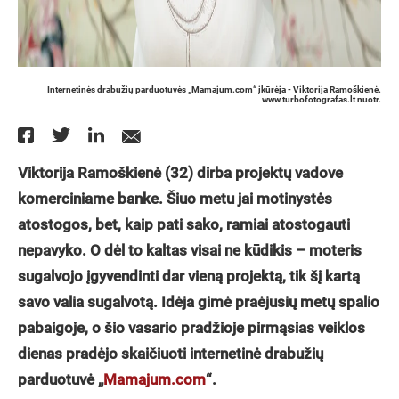
Internetinės drabužių parduotuvės „Mamajum.com“ įkūrėja - Viktorija Ramoškienė.
www.turbofotografas.lt nuotr.
Viktorija Ramoškienė (32) dirba projektų vadove
komerciniame banke. Šiuo metu jai motinystės
atostogos, bet, kaip pati sako, ramiai atostogauti
nepavyko. O dėl to kaltas visai ne kūdikis – moteris
sugalvojo įgyvendinti dar vieną projektą, tik šį kartą
savo valia sugalvotą. Idėja gimė praėjusių metų spalio
pabaigoje, o šio vasario pradžioje pirmąsias veiklos
dienas pradėjo skaičiuoti internetinė drabužių
parduotuvė „
Mamajum.com
“.