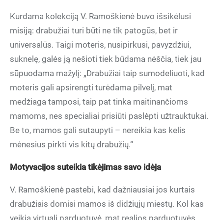
Kurdama kolekciją V. Ramoškienė buvo išsikėlusi
misiją: drabužiai turi būti ne tik patogūs, bet ir
universalūs. Taigi moteris, nusipirkusi, pavyzdžiui,
suknelę, galės ją nešioti tiek būdama nėščia, tiek jau
sūpuodama mažylį: „Drabužiai taip sumodeliuoti, kad
moteris gali apsirengti turėdama pilvelį, mat
medžiaga tamposi, taip pat tinka maitinančioms
mamoms, nes specialiai prisiūti paslėpti užtrauktukai.
Be to, mamos gali sutaupyti – nereikia kas kelis
mėnesius pirkti vis kitų drabužių.“
Motyvacijos suteikia tikėjimas savo idėja
V. Ramoškienė pastebi, kad dažniausiai jos kurtais
drabužiais domisi mamos iš didžiųjų miestų. Kol kas
veikia virtuali parduotuvė, mat realios parduotuvės