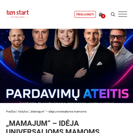
PRISIJUNGTI
0
Pradžia
/
Vadyba
/
„Mamajum“ – idėja universalioms mamoms
„MAMAJUM“ – IDĖJA
UNIVERSALIOMS MAMOMS