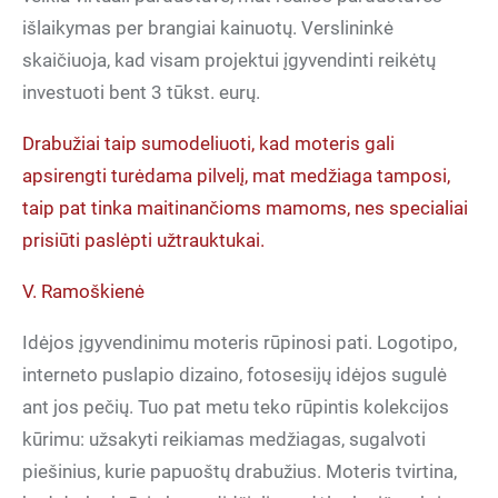
išlaikymas per brangiai kainuotų. Verslininkė
skaičiuoja, kad visam projektui įgyvendinti reikėtų
investuoti bent 3 tūkst. eurų.
Drabužiai taip sumodeliuoti, kad moteris gali
apsirengti turėdama pilvelį, mat medžiaga tamposi,
taip pat tinka maitinančioms mamoms, nes specialiai
prisiūti paslėpti užtrauktukai.
V. Ramoškienė
Idėjos įgyvendinimu moteris rūpinosi pati. Logotipo,
interneto puslapio dizaino, fotosesijų idėjos sugulė
ant jos pečių. Tuo pat metu teko rūpintis kolekcijos
kūrimu: užsakyti reikiamas medžiagas, sugalvoti
piešinius, kurie papuoštų drabužius. Moteris tvirtina,