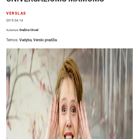
VERSLAS
2015.04.14
Autorius:
Gražina Vincel
Temos:
Vadyba
,
Verslo pradžia
.