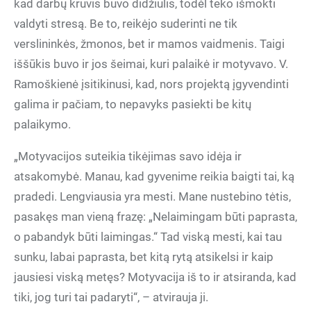
kad darbų krūvis buvo didžiulis, todėl teko išmokti
valdyti stresą. Be to, reikėjo suderinti ne tik
verslininkės, žmonos, bet ir mamos vaidmenis. Taigi
iššūkis buvo ir jos šeimai, kuri palaikė ir motyvavo. V.
Ramoškienė įsitikinusi, kad, nors projektą įgyvendinti
galima ir pačiam, to nepavyks pasiekti be kitų
palaikymo.
„Motyvacijos suteikia tikėjimas savo idėja ir
atsakomybė. Manau, kad gyvenime reikia baigti tai, ką
pradedi. Lengviausia yra mesti. Mane nustebino tėtis,
pasakęs man vieną frazę: „Nelaimingam būti paprasta,
o pabandyk būti laimingas.“ Tad viską mesti, kai tau
sunku, labai paprasta, bet kitą rytą atsikelsi ir kaip
jausiesi viską metęs? Motyvacija iš to ir atsiranda, kad
tiki, jog turi tai padaryti“, – atvirauja ji.