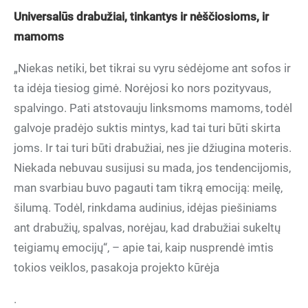
Universalūs drabužiai, tinkantys ir nėščiosioms, ir
mamoms
„Niekas netiki, bet tikrai su vyru sėdėjome ant sofos ir
ta idėja tiesiog gimė. Norėjosi ko nors pozityvaus,
spalvingo. Pati atstovauju linksmoms mamoms, todėl
galvoje pradėjo suktis mintys, kad tai turi būti skirta
joms. Ir tai turi būti drabužiai, nes jie džiugina moteris.
Niekada nebuvau susijusi su mada, jos tendencijomis,
man svarbiau buvo pagauti tam tikrą emociją: meilę,
šilumą. Todėl, rinkdama audinius, idėjas piešiniams
ant drabužių, spalvas, norėjau, kad drabužiai sukeltų
teigiamų emocijų“, – apie tai, kaip nusprendė imtis
tokios veiklos, pasakoja projekto kūrėja
.