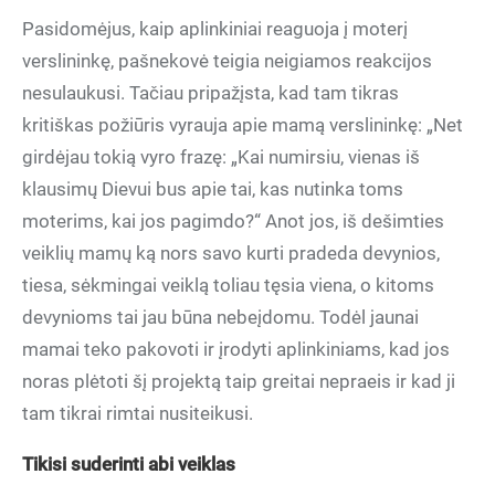
Pasidomėjus, kaip aplinkiniai reaguoja į moterį
verslininkę, pašnekovė teigia neigiamos reakcijos
nesulaukusi. Tačiau pripažįsta, kad tam tikras
kritiškas požiūris vyrauja apie mamą verslininkę: „Net
girdėjau tokią vyro frazę: „Kai numirsiu, vienas iš
klausimų Dievui bus apie tai, kas nutinka toms
moterims, kai jos pagimdo?“ Anot jos, iš dešimties
veiklių mamų ką nors savo kurti pradeda devynios,
tiesa, sėkmingai veiklą toliau tęsia viena, o kitoms
devynioms tai jau būna nebeįdomu. Todėl jaunai
mamai teko pakovoti ir įrodyti aplinkiniams, kad jos
noras plėtoti šį projektą taip greitai nepraeis ir kad ji
tam tikrai rimtai nusiteikusi.
Tikisi suderinti abi veiklas