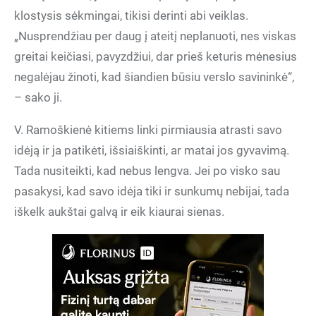
klostysis sėkmingai, tikisi derinti abi veiklas.
„Nusprendžiau per daug į ateitį neplanuoti, nes viskas
greitai keičiasi, pavyzdžiui, dar prieš keturis mėnesius
negalėjau žinoti, kad šiandien būsiu verslo savininkė“,
– sako ji.
V. Ramoškienė kitiems linki pirmiausia atrasti savo
idėją ir ja patikėti, išsiaiškinti, ar matai jos gyvavimą.
Tada nusiteikti, kad nebus lengva. Jei po visko sau
pasakysi, kad savo idėja tiki ir sunkumų nebijai, tada
iškelk aukštai galvą ir eik kiaurai sienas.