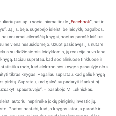
puliariu puslapiu socialiniame tinkle „
Facebook
“, bet ir
. Ją jis, beje, sugebėjo išleisti be leidyklų pagalbos.
kęs pakankamai eilėraščių knygai, poetas parašė laiškus
au nė viena nesusidomėjo. Užuot pasidavęs, jis nutarė
iekus su didžiosiomis leidyklomis, jų reakcija buvo labai
 knygą, tačiau supratau, kad socialiniuose tinkluose ir
, statistika rodo, kad elektroninės knygos pasaulyje nėra
tyti tikras knygas. Pagaliau supratau, kad galiu knygą
nors pirktų. Supratau, kad galėčiau padaryti išankstinį
 užsakyti spaustuvėje“, – pasakojo M. Leknickas.
isti autoriui neprireikė jokių piniginių investicijų.
sto. Poetas pastebi, kad jo knygos istorija parodė ir