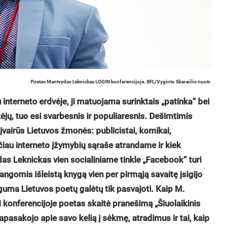
Poetas Mantvydas Leknickas LOGIN konferencijoje. BFL/Vyginto Skaraičio nuotr.
interneto erdvėje, ji matuojama surinktais „patinka“ bei
ėjų, tuo esi svarbesnis ir populiaresnis. Dešimtimis
 įvairūs Lietuvos žmonės: publicistai, komikai,
čiau interneto įžymybių sąraše atrandame ir kiek
as Leknickas vien socialiniame tinkle „Facebook“ turi
tangomis išleistą knygą vien per pirmąją savaitę įsigijo
uguma Lietuvos poetų galėtų tik pasvajoti. Kaip M.
 konferencijoje poetas skaitė pranešimą „Šiuolaikinis
pasakojo apie savo kelią į sėkmę, atradimus ir tai, kaip