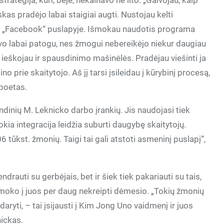
rategija, kuri, beje, nekainavo nė lito. „Galvojau, kaip
kas pradėjo labai staigiai augti. Nustojau kelti
iai „Facebook“ puslapyje. Išmokau naudotis programa
buvo labai patogu, nes žmogui nebereikėjo niekur daugiau
ai ieškojau ir spausdinimo mašinėlės. Pradėjau viešinti ja
no prie skaitytojo. Aš jį tarsi įsileidau į kūrybinį procesą,
 poetas.
indinių M. Leknicko darbo įrankių. Jis naudojasi tiek
okia integracija leidžia suburti daugybę skaitytojų.
 tūkst. žmonių. Taigi tai gali atstoti asmeninį puslapį“,
drauti su gerbėjais, bet ir šiek tiek pakariauti su tais,
šmoko į juos per daug nekreipti dėmesio. „Tokių žmonių
daryti, – tai įsijausti į Kim Jong Uno vaidmenį ir juos
nickas.