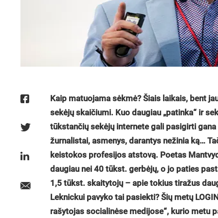
Kaip matuojama sėkmė? Šiais laikais, bent jau 
sekėjų skaičiumi. Kuo daugiau „patinka“ ir sek
tūkstančių sekėjų internete gali pasigirti gana
žurnalistai, asmenys, darantys nežinia ką… Ta
keistokos profesijos atstovą. Poetas Mantvyd
daugiau nei 40 tūkst. gerbėjų, o jo paties pas
1,5 tūkst. skaitytojų – apie tokius tiražus da
Leknickui pavyko tai pasiekti? Šių metų LOGIN
rašytojas socialinėse medijose“, kurio metu pa