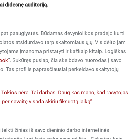
i didesnę auditoriją.
o pat paauglystės. Būdamas devyniolikos pradėjo kurti
nuolatos atsidurdavo tarp skaitomiausiųjų. Vis dėlto jam
tytojams įmanoma pristatyti ir kažkaip kitaip. Logiškas
ook
“. Sukūręs puslapį čia skelbdavo nuorodas į savo
ato. Tas profilis paprasčiausiai perkeldavo skaitytojų
 Tokios nėra. Tai darbas. Daug kas mano, kad rašytojas
 per savaitę visada skiriu fiksuotą laiką“
itelkti žinias iš savo dieninio darbo internetinės