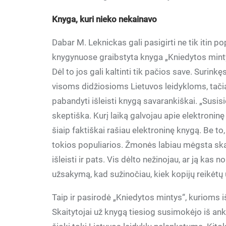
Knyga, kuri nieko nekainavo
Dabar M. Leknickas gali pasigirti ne tik itin po
knygynuose graibstyta knyga „Kniedytos mintys“
Dėl to jos gali kaltinti tik pačios save. Surin
visoms didžiosioms Lietuvos leidykloms, tači
pabandyti išleisti knygą savarankiškai. „Susis
skeptiška. Kurį laiką galvojau apie elektroninę
šiaip faktiškai rašiau elektroninę knygą. Be to
tokios populiarios. Žmonės labiau mėgsta skai
išleisti ir pats. Vis dėlto nežinojau, ar ją kas 
užsakymą, kad sužinočiau, kiek kopijų reikėtų
Taip ir pasirodė „Kniedytos mintys“, kurioms išle
Skaitytojai už knygą tiesiog susimokėjo iš ank