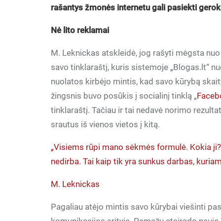
rašantys žmonės internetu gali pasiekti geroka
Nė lito reklamai
M. Leknickas atskleidė, jog rašyti mėgsta nu
savo tinklaraštį, kuris sistemoje „Blogas.lt“ 
nuolatos kirbėjo mintis, kad savo kūrybą skai
žingsnis buvo posūkis į socialinį tinklą „
Faceb
tinklaraštį. Tačiau ir tai nedavė norimo rezult
srautus iš vienos vietos į kitą.
„Visiems rūpi mano sėkmės formulė. Kokia ji?
nedirba. Tai kaip tik yra sunkus darbas, kuriam
M. Leknickas
Pagaliau atėjo mintis savo kūrybai viešinti pas