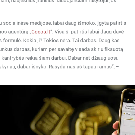
kiam, naujesnius įrankius naudojančiam rašytojui jos
socialinėse medijose, labai daug išmoko. Įgyta patirtis
amos agentūrą „
Cocos.lt
“. Visa ši patirtis labai daug davė
formulė. Kokia ji? Tokios nėra. Tai darbas. Daug kas
sunkus darbas, kuriam per savaitę visada skiriu fiksuotą
 kantrybės reikia šiam darbui. Dabar net džiaugiuosi,
skyriau, dabar išnyko. Rašydamas aš tapau ramus“, –