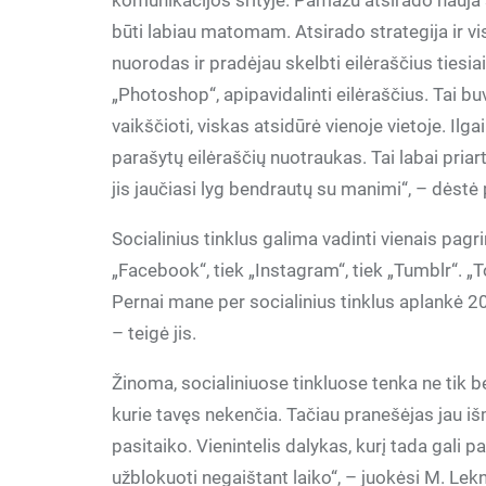
komunikacijos srityje. Pamažu atsirado nauja st
būti labiau matomam. Atsirado strategija ir vis
nuorodas ir pradėjau skelbti eilėraščius ties
„Photoshop“, apipavidalinti eilėraščius. Tai 
vaikščioti, viskas atsidūrė vienoje vietoje. Ilg
parašytų eilėraščių nuotraukas. Tai labai priarti
jis jaučiasi lyg bendrautų su manimi“, – dėstė
Socialinius tinklus galima vadinti vienais pagr
„Facebook“, tiek „Instagram“, tiek „Tumblr“. „T
Pernai mane per socialinius tinklus aplankė 206
– teigė jis.
Žinoma, socialiniuose tinkluose tenka ne tik ben
kurie tavęs nekenčia. Tačiau pranešėjas jau i
pasitaiko. Vienintelis dalykas, kurį tada gali pa
užblokuoti negaištant laiko“, – juokėsi M. Lek