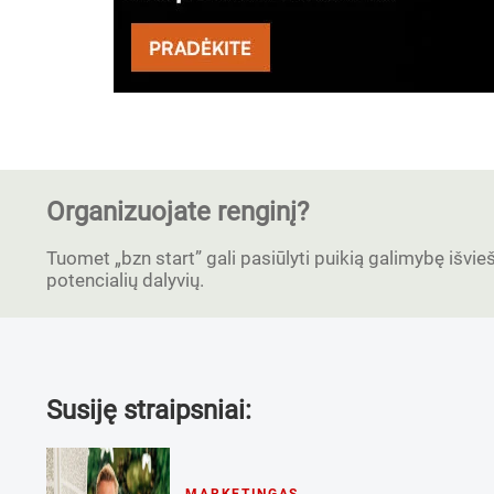
Organizuojate renginį?
Tuomet „bzn start” gali pasiūlyti puikią galimybę išvieši
potencialių dalyvių.
Susiję straipsniai: