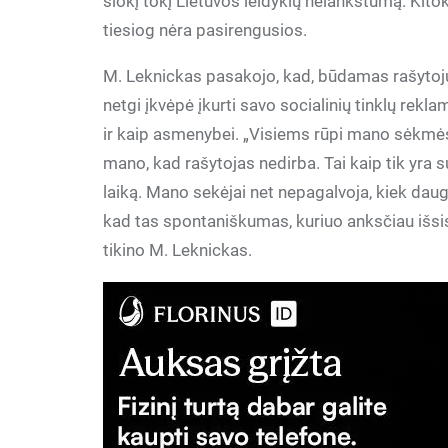
šiokį tokį Lietuvos leidyklų nelankstumą. Kito
tiesiog nėra pasirengusios.
M. Leknickas pasakojo, kad, būdamas rašytoju 
netgi įkvėpė įkurti savo socialinių tinklų rekl
ir kaip asmenybei. „Visiems rūpi mano sėkmės 
mano, kad rašytojas nedirba. Tai kaip tik yra 
laiką. Mano sekėjai net nepagalvoja, kiek daug
kad tas spontaniškumas, kuriuo anksčiau išsi
tikino M. Leknickas.