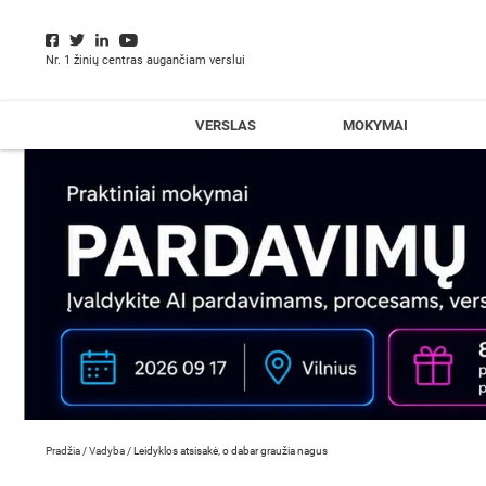
Nr. 1 žinių centras augančiam verslui
VERSLAS
MOKYMAI
Pradžia
/
Vadyba
/
Leidyklos atsisakė, o dabar graužia nagus