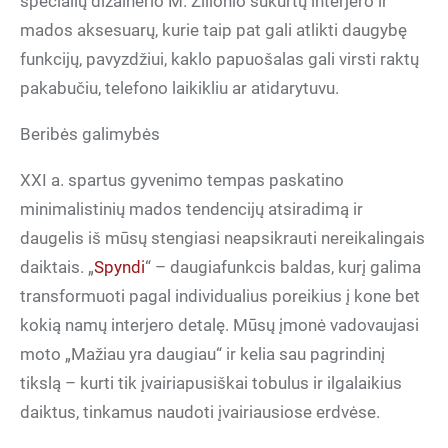
specialių dizainerio M. Žilionio sukurtų interjero ir
mados aksesuarų, kurie taip pat gali atlikti daugybę
funkcijų, pavyzdžiui, kaklo papuošalas gali virsti raktų
pakabučiu, telefono laikikliu ar atidarytuvu.
Beribės galimybės
XXI a. spartus gyvenimo tempas paskatino
minimalistinių mados tendencijų atsiradimą ir
daugelis iš mūsų stengiasi neapsikrauti nereikalingais
daiktais. „
Spyndi
“ – daugiafunkcis baldas, kurį galima
transformuoti pagal individualius poreikius į kone bet
kokią namų interjero detalę. Mūsų įmonė vadovaujasi
moto „Mažiau yra daugiau“ ir kelia sau pagrindinį
tikslą – kurti tik įvairiapusiškai tobulus ir ilgalaikius
daiktus, tinkamus naudoti įvairiausiose erdvėse.