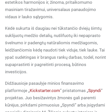
estetikos harmonijos ir, žinoma, pritaikomumo
masiniam tiražavimui, universalaus panaudojimo
vidaus ir lauko sąlygomis.
Kėdė sukurta iš daugiau nei tūkstančio dviejų šimtų
suklijuotų medžio detalių, nušlifuotų iki nepaprasto
švelnumo ir padengtų natūraliomis medžiagomis,
leidžiančiomis kėdę naudoti tiek viduje, tiek lauke. Tai
ypač sudėtingas ir brangus rankų darbas, todėl, norint
supaprastinti ir pagreitinti procesą, būtinos
investicijos.
Didžiausioje pasaulyje minios finansavimo
platformoje „
Kickstarter.com
“ pristatomas „
Spyndi
“
projektas. Juo besižavintys žmonės gali paremti
kūrėjus, pirkdami pirmuosius „Spyndi“ arba įsigydami