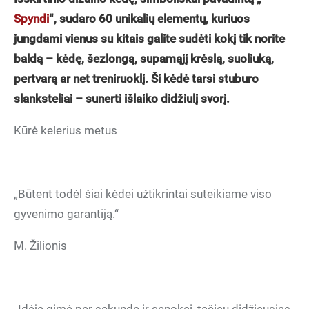
Spyndi
“, sudaro 60 unikalių elementų, kuriuos
jungdami vienus su kitais galite sudėti kokį tik norite
baldą – kėdę, šezlongą, supamąjį krėslą, suoliuką,
pertvarą ar net treniruoklį. Ši kėdė tarsi stuburo
slanksteliai – sunerti išlaiko didžiulį svorį.
Kūrė kelerius metus
„Būtent todėl šiai kėdei užtikrintai suteikiame viso
gyvenimo garantiją.“
M. Žilionis