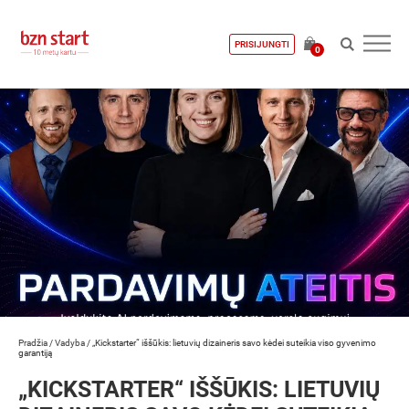
PRISIJUNGTI
0
Pradžia
/
Vadyba
/
„Kickstarter“ iššūkis: lietuvių dizaineris savo kėdei suteikia viso gyvenimo
garantiją
„KICKSTARTER“ IŠŠŪKIS: LIETUVIŲ