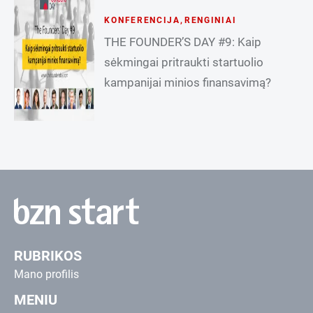
KONFERENCIJA
,
RENGINIAI
THE FOUNDER’S DAY #9: Kaip
sėkmingai pritraukti startuolio
kampanijai minios finansavimą?
RUBRIKOS
Mano profilis
MENIU