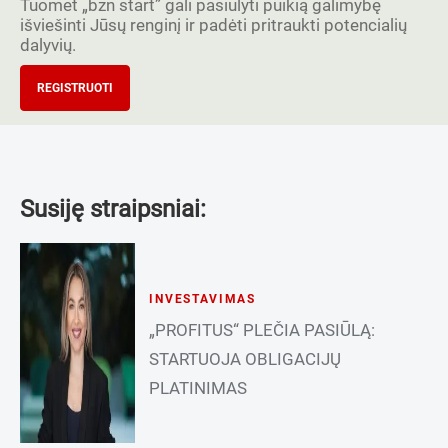
Tuomet „bzn start” gali pasiūlyti puikią galimybę
išviešinti Jūsų renginį ir padėti pritraukti potencialių
dalyvių.
REGISTRUOTI
Susiję straipsniai:
INVESTAVIMAS
„PROFITUS“ PLEČIA PASIŪLĄ:
STARTUOJA OBLIGACIJŲ
PLATINIMAS