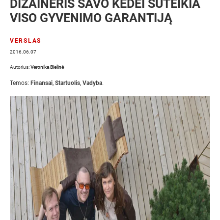
DIZAINERIS SAVO KĖDEI SUTEIKIA
VISO GYVENIMO GARANTIJĄ
VERSLAS
2016.06.07
Autorius:
Veronika Bielinė
Temos:
Finansai
,
Startuolis
,
Vadyba
.