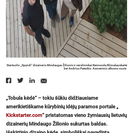
Startuolio „Spyndi“ dizaineris Mindaugas Žilionis ir verslininkai Raimonda Klimašauskaitė
bei Andrius Pateckis. Asmeninio albumo nuotr.
„Tobula kėdė“ – tokiu šūkiu didžiausiame
amerikietiškame kūrybinių idėjų paramos portale „
Kickstarter.com
“ pristatomas vieno žymiausių lietuvių
dizainerių Mindaugo Žilionio sukurtas baldas.
Išskirtinio dizaino kėdę, simboliškai pavadintą „