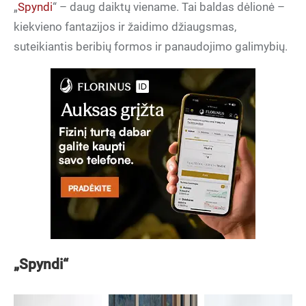
„
Spyndi
“ – daug daiktų viename. Tai baldas dėlionė –
kiekvieno fantazijos ir žaidimo džiaugsmas,
suteikiantis beribių formos ir panaudojimo galimybių.
„Spyndi“