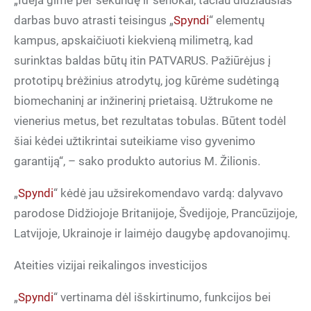
„Idėja gimė per sekundę ir senokai, tačiau didžiausias
darbas buvo atrasti teisingus „
Spyndi
“ elementų
kampus, apskaičiuoti kiekvieną milimetrą, kad
surinktas baldas būtų itin PATVARUS. Pažiūrėjus į
prototipų brėžinius atrodytų, jog kūrėme sudėtingą
biomechaninį ar inžinerinį prietaisą. Užtrukome ne
vienerius metus, bet rezultatas tobulas. Būtent todėl
šiai kėdei užtikrintai suteikiame viso gyvenimo
garantiją“, – sako produkto autorius M. Žilionis.
„
Spyndi
“ kėdė jau užsirekomendavo vardą: dalyvavo
parodose Didžiojoje Britanijoje, Švedijoje, Prancūzijoje,
Latvijoje, Ukrainoje ir laimėjo daugybę apdovanojimų.
Ateities vizijai reikalingos investicijos
„
Spyndi
“ vertinama dėl išskirtinumo, funkcijos bei