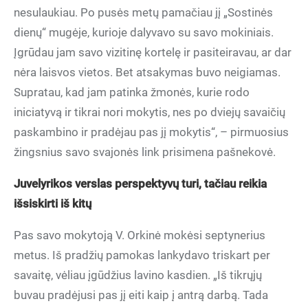
nesulaukiau. Po pusės metų pamačiau jį „Sostinės
dienų“ mugėje, kurioje dalyvavo su savo mokiniais.
Įgrūdau jam savo vizitinę kortelę ir pasiteiravau, ar dar
nėra laisvos vietos. Bet atsakymas buvo neigiamas.
Supratau, kad jam patinka žmonės, kurie rodo
iniciatyvą ir tikrai nori mokytis, nes po dviejų savaičių
paskambino ir pradėjau pas jį mokytis“, – pirmuosius
žingsnius savo svajonės link prisimena pašnekovė.
Juvelyrikos verslas perspektyvų turi, tačiau reikia
išsiskirti iš kitų
Pas savo mokytoją V. Orkinė mokėsi septynerius
metus. Iš pradžių pamokas lankydavo triskart per
savaitę, vėliau įgūdžius lavino kasdien. „Iš tikrųjų
buvau pradėjusi pas jį eiti kaip į antrą darbą. Tada