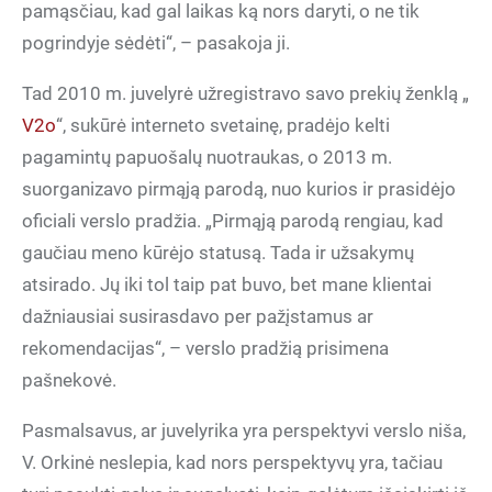
pamąsčiau, kad gal laikas ką nors daryti, o ne tik
pogrindyje sėdėti“, – pasakoja ji.
Tad 2010 m. juvelyrė užregistravo savo prekių ženklą „
V2o
“, sukūrė interneto svetainę, pradėjo kelti
pagamintų papuošalų nuotraukas, o 2013 m.
suorganizavo pirmąją parodą, nuo kurios ir prasidėjo
oficiali verslo pradžia. „Pirmąją parodą rengiau, kad
gaučiau meno kūrėjo statusą. Tada ir užsakymų
atsirado. Jų iki tol taip pat buvo, bet mane klientai
dažniausiai susirasdavo per pažįstamus ar
rekomendacijas“, – verslo pradžią prisimena
pašnekovė.
Pasmalsavus, ar juvelyrika yra perspektyvi verslo niša,
V. Orkinė neslepia, kad nors perspektyvų yra, tačiau