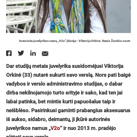
Autorinės juvelyrikos namų „V2o“ įkūrėja - Viktorija Orkinė. Stasio Žumbio nuotr.
Dar studijų metais juvelyrika susidomėjusi Viktorija
Orkinė (33) nutarė sukurti savo verslą. Nors pati baigė
vadybos ir verslo administravimo studijas, o dabar
dirba nekilnojamojo turto srityje ir sako, kad ten jai
labai patinka, bet mintis kurti papuošalus taip ir
neišblėso. Pasirinkusi gaminti prabangius aksesuarus
iš aukso, sidabro, deimantų, ji įkūrė autorinės
juvelyrikos namus „
V2o
“ ir nuo 2013 m. pradėjo