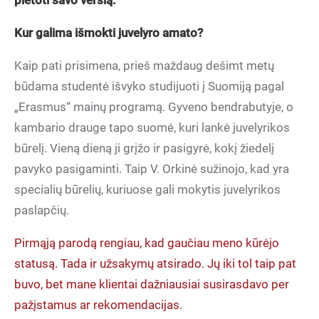
plėtoti savo verslą.
Kur galima išmokti juvelyro amato?
Kaip pati prisimena, prieš maždaug dešimt metų
būdama studentė išvyko studijuoti į Suomiją pagal
„Erasmus“ mainų programą. Gyveno bendrabutyje, o
kambario drauge tapo suomė, kuri lankė juvelyrikos
būrelį. Vieną dieną ji grįžo ir pasigyrė, kokį žiedelį
pavyko pasigaminti. Taip V. Orkinė sužinojo, kad yra
specialių būrelių, kuriuose gali mokytis juvelyrikos
paslapčių.
Pirmąją parodą rengiau, kad gaučiau meno kūrėjo
statusą. Tada ir užsakymų atsirado. Jų iki tol taip pat
buvo, bet mane klientai dažniausiai susirasdavo per
pažįstamus ar rekomendacijas.