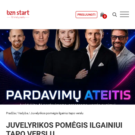
PRISIJUNGTI
0
Pradžia
/
Vadyba
/
Juvelyrikos pomėgis ilgainiui tapo verslu
JUVELYRIKOS POMĖGIS ILGAINIUI
TAPO VERSLU