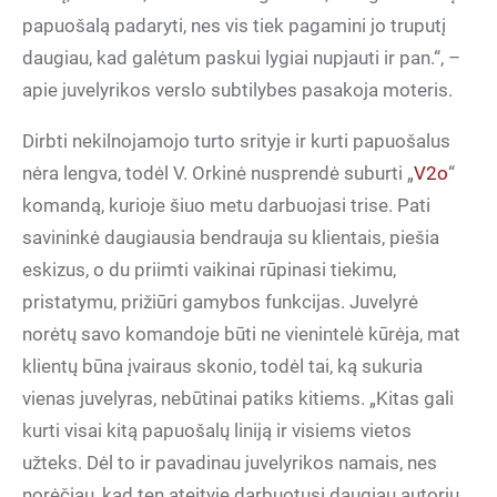
papuošalą padaryti, nes vis tiek pagamini jo truputį
daugiau, kad galėtum paskui lygiai nupjauti ir pan.“, –
apie juvelyrikos verslo subtilybes pasakoja moteris.
Dirbti nekilnojamojo turto srityje ir kurti papuošalus
nėra lengva, todėl V. Orkinė nusprendė suburti „
V2o
“
komandą, kurioje šiuo metu darbuojasi trise. Pati
savininkė daugiausia bendrauja su klientais, piešia
eskizus, o du priimti vaikinai rūpinasi tiekimu,
pristatymu, prižiūri gamybos funkcijas. Juvelyrė
norėtų savo komandoje būti ne vienintelė kūrėja, mat
klientų būna įvairaus skonio, todėl tai, ką sukuria
vienas juvelyras, nebūtinai patiks kitiems. „Kitas gali
kurti visai kitą papuošalų liniją ir visiems vietos
užteks. Dėl to ir pavadinau juvelyrikos namais, nes
norėčiau, kad ten ateityje darbuotųsi daugiau autorių,