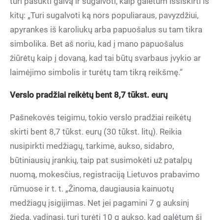
turi pasukti galvą ir sugalvoti, kaip galėtum išsiskirti iš
kitų: „Turi sugalvoti ką nors populiaraus, pavyzdžiui,
apyrankes iš karoliukų arba papuošalus su tam tikra
simbolika. Bet aš noriu, kad į mano papuošalus
žiūrėtų kaip į dovaną, kad tai būtų svarbaus įvykio ar
laimėjimo simbolis ir turėtų tam tikrą reikšmę.“
Verslo pradžiai reikėtų bent 8,7 tūkst. eurų
Pašnekovės teigimu, tokio verslo pradžiai reikėtų
skirti bent 8,7 tūkst. eurų (30 tūkst. litų). Reikia
nusipirkti medžiagų, tarkime, aukso, sidabro,
būtiniausių įrankių, taip pat susimokėti už patalpų
nuomą, mokesčius, registraciją Lietuvos prabavimo
rūmuose ir t. t. „Žinoma, daugiausia kainuotų
medžiagų įsigijimas. Net jei pagamini 7 g auksinį
žiedą, vadinasi, turi turėti 10 g aukso, kad galėtum šį