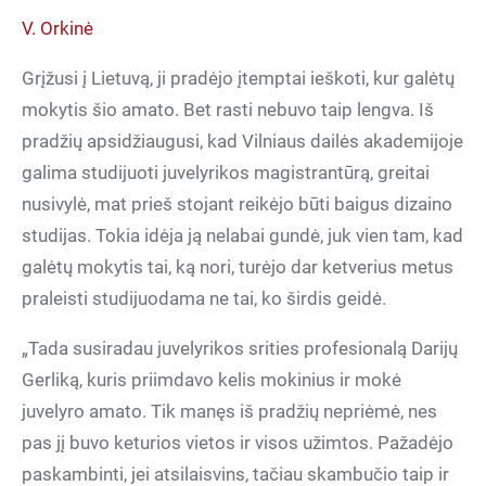
V. Orkinė
Grįžusi į Lietuvą, ji pradėjo įtemptai ieškoti, kur galėtų
mokytis šio amato. Bet rasti nebuvo taip lengva. Iš
pradžių apsidžiaugusi, kad Vilniaus dailės akademijoje
galima studijuoti juvelyrikos magistrantūrą, greitai
nusivylė, mat prieš stojant reikėjo būti baigus dizaino
studijas. Tokia idėja ją nelabai gundė, juk vien tam, kad
galėtų mokytis tai, ką nori, turėjo dar ketverius metus
praleisti studijuodama ne tai, ko širdis geidė.
„Tada susiradau juvelyrikos srities profesionalą Darijų
Gerliką, kuris priimdavo kelis mokinius ir mokė
juvelyro amato. Tik manęs iš pradžių nepriėmė, nes
pas jį buvo keturios vietos ir visos užimtos. Pažadėjo
paskambinti, jei atsilaisvins, tačiau skambučio taip ir