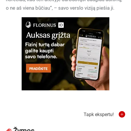
o ne aš viena būčiau“, – savo verslo viziją piešia ji.
Tapk ekspertu!
Žymos