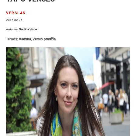
VERSLAS
2015.02.26
Autorius:
Gražina Vincel
Temos:
Vadyba
,
Verslo pradžia
.