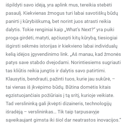
išpildyti savo idėją, yra aplink mus, tereikia stebėti
pasaulį. Kiekvienas žmogus turi labai savotiškų būdų
panirti į kūrybiškumą, bet norint juos atrasti reikia
dalytis. Tokie renginiai kaip „What’s Next?“ yra puiki
proga girdėti, matyti, apčiuopti kitų kūrybą, tiesiogiai
išgirsti sėkmės istorijas ir kiekvieno labai individualų
kelią idėjos įgyvendinimo link. „Aš manau, kad žmonės
patys save stabdo dvejodami. Norintiesiems sugriauti
tas kliūtis reikia jungtis ir dalytis savo patirtimi.
Klausytis, bendrauti, pažinti tuos, kurie jau sukūrė, –
tai vienas iš įkvėpimo būdų. Būtina domėtis kitais
egzistuojančiais požiūriais į tą sritį, kurioje veikiate.
Tad verslininką gali įkvėpti dizaineris, technologijų
išradėją – verslininkas… Tik taip tarpusavyje
sąveikaujant gimsta iki šiol dar neatrastos inovacijos.“