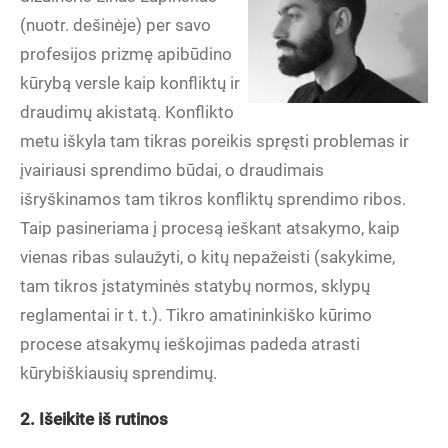
(nuotr. dešinėje) per savo
profesijos prizmę apibūdino
kūrybą versle kaip konfliktų ir
draudimų akistatą. Konflikto
metu iškyla tam tikras poreikis spręsti problemas ir
įvairiausi sprendimo būdai, o draudimais
išryškinamos tam tikros konfliktų sprendimo ribos.
Taip pasineriama į procesą ieškant atsakymo, kaip
vienas ribas sulaužyti, o kitų nepažeisti (sakykime,
tam tikros įstatyminės statybų normos, sklypų
reglamentai ir t. t.). Tikro amatininkiško kūrimo
procese atsakymų ieškojimas padeda atrasti
kūrybiškiausių sprendimų.
2. Išeikite iš rutinos