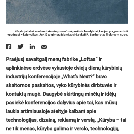
Kūryboje labai svarbus žaismingumas: mėgaukis ir bandyk tai, kas jau yra, panaudoti
ypatingai – kaip vaikas. Juk iš to gimsta įdomiausi dalykai! R. Bartholotas flickr.com nuotr.
Praėjusį savaitgalį menų fabrike „Loftas“ ir
aplinkinėse erdvėse vykusioje dviejų dienų kūrybinių
industrijų konferencijoje „What’s Next?“ buvo
skaitomos paskaitos, vyko kūrybinės dirbtuvės ir
kontaktų mugė. Daugybė skirtingų minčių ir idėjų
pasiekė konferencijos dalyvius apie tai, kas mūsų
laukia artimiausioje ateityje kalbant apie
technologijas, dizainą, reklamą ir verslą. „Kūryba – tai
ne tik menas, kūryba galima ir verslo, technologijų,