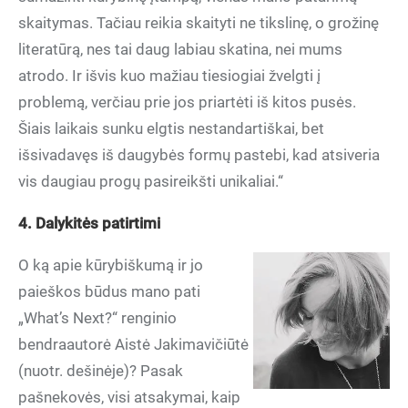
skaitymas. Tačiau reikia skaityti ne tikslinę, o grožinę
literatūrą, nes tai daug labiau skatina, nei mums
atrodo. Ir išvis kuo mažiau tiesiogiai žvelgti į
problemą, verčiau prie jos priartėti iš kitos pusės.
Šiais laikais sunku elgtis nestandartiškai, bet
išsivadavęs iš daugybės formų pastebi, kad atsiveria
vis daugiau progų pasireikšti unikaliai.“
4. Dalykitės patirtimi
O ką apie kūrybiškumą ir jo
paieškos būdus mano pati
„What’s Next?“ renginio
bendraautorė Aistė Jakimavičiūtė
(nuotr. dešinėje)? Pasak
pašnekovės, visi atsakymai, kaip