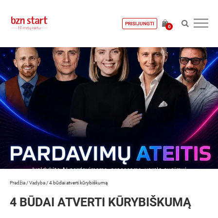
PRISIJUNGTI
0
Pradžia
/
Vadyba
/
4 būdai atverti kūrybiškumą
4 BŪDAI ATVERTI KŪRYBIŠKUMĄ