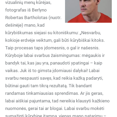
vizualinių menų kūrėjas,
fotografas iš Berlyno
Robertas Bartholotas (nuotr.
dešinėje) mano, kad
kūrybiškumas siejasi su kitoniškumu: „Nesvarbu,
kokioje erdvėje veiktum, gali būti kūrybiškai kitoks.
Taip procesas taps įdomesnis, o gal ir našesnis.
Kūryboje labai svarbus žaismingumas: mėgaukis ir
bandyk tai, kas jau yra, panaudoti ypatingai – kaip
vaikas. Juk iš to gimsta įdomiausi dalykai! Labai
svarbu nespausti savęs, kad reikia kažką padaryti,
būtinai gauti tam tikrą rezultatą. Tik bandant
randamas tinkamiausias sprendimas. Ar jis geras,
labai aiškiai pajuntama, tad nereikia klausyti kažkieno
nuomonės, gerai tai ar blogai. Labai svarbu mokėti
sumažinti kūrybinę įtampą, vienas mano patarimų –