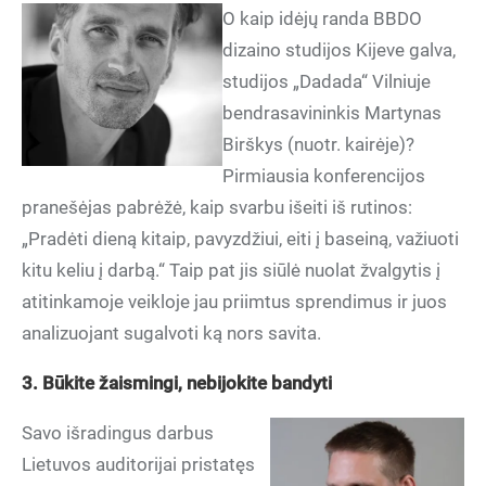
O kaip idėjų randa BBDO
dizaino studijos Kijeve galva,
studijos „Dadada“ Vilniuje
bendrasavininkis Martynas
Birškys (nuotr. kairėje)?
Pirmiausia konferencijos
pranešėjas pabrėžė, kaip svarbu išeiti iš rutinos:
„Pradėti dieną kitaip, pavyzdžiui, eiti į baseiną, važiuoti
kitu keliu į darbą.“ Taip pat jis siūlė nuolat žvalgytis į
atitinkamoje veikloje jau priimtus sprendimus ir juos
analizuojant sugalvoti ką nors savita.
3. Būkite žaismingi, nebijokite bandyti
Savo išradingus darbus
Lietuvos auditorijai pristatęs