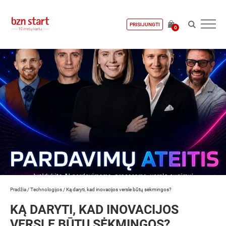
PRISIJUNGTI
0
Pradžia
/
Technologijos
/
Ką daryti, kad inovacijos versle būtų sėkmingos?
KĄ DARYTI, KAD INOVACIJOS
VERSLE BŪTŲ SĖKMINGOS?