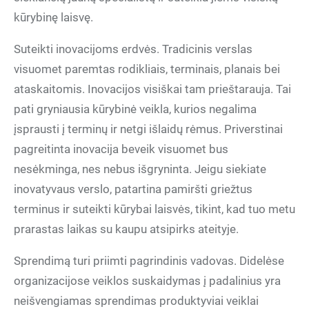
kūrybinę laisvę.
Suteikti inovacijoms erdvės. Tradicinis verslas
visuomet paremtas rodikliais, terminais, planais bei
ataskaitomis. Inovacijos visiškai tam prieštarauja. Tai
pati gryniausia kūrybinė veikla, kurios negalima
įsprausti į terminų ir netgi išlaidų rėmus. Priverstinai
pagreitinta inovacija beveik visuomet bus
nesėkminga, nes nebus išgryninta. Jeigu siekiate
inovatyvaus verslo, patartina pamiršti griežtus
terminus ir suteikti kūrybai laisvės, tikint, kad tuo metu
prarastas laikas su kaupu atsipirks ateityje.
Sprendimą turi priimti pagrindinis vadovas. Didelėse
organizacijose veiklos suskaidymas į padalinius yra
neišvengiamas sprendimas produktyviai veiklai