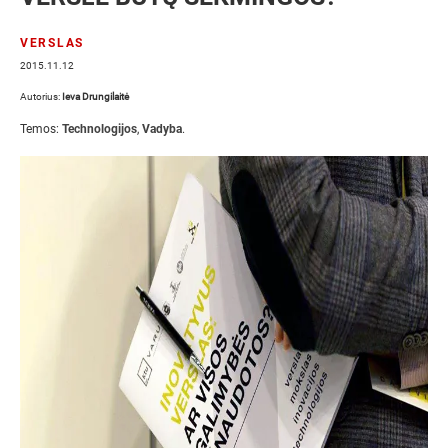
VERSLAS
2015.11.12
Autorius:
Ieva Drungilaitė
Temos:
Technologijos
,
Vadyba
.