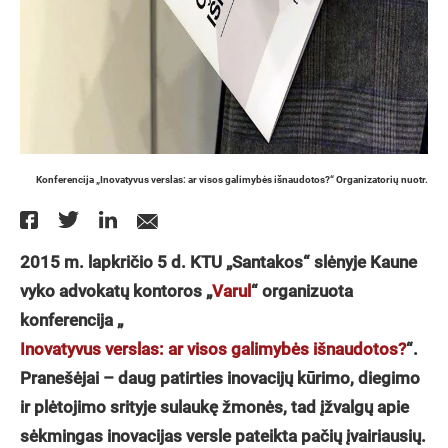
Konferencija „Inovatyvus verslas: ar visos galimybės išnaudotos?“ Organizatorių nuotr.
2015 m. lapkričio 5 d. KTU „Santakos“ slėnyje Kaune
vyko advokatų kontoros „
Varul
“ organizuota
konferencija „
Inovatyvus verslas: ar visos galimybės išnaudotos?
“.
Pranešėjai – daug patirties inovacijų kūrimo, diegimo
ir plėtojimo srityje sulaukę žmonės, tad įžvalgų apie
sėkmingas inovacijas versle pateikta pačių įvairiausių.