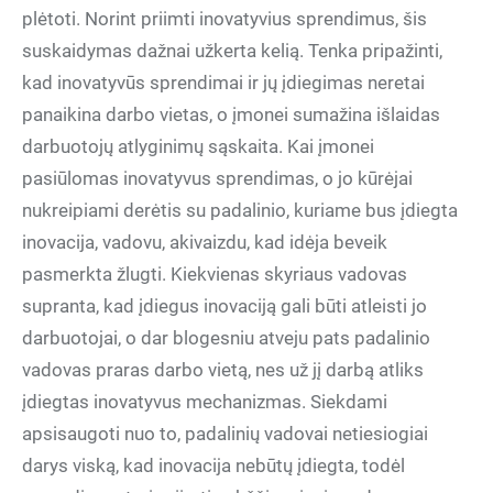
plėtoti. Norint priimti inovatyvius sprendimus, šis
suskaidymas dažnai užkerta kelią. Tenka pripažinti,
kad inovatyvūs sprendimai ir jų įdiegimas neretai
panaikina darbo vietas, o įmonei sumažina išlaidas
darbuotojų atlyginimų sąskaita. Kai įmonei
pasiūlomas inovatyvus sprendimas, o jo kūrėjai
nukreipiami derėtis su padalinio, kuriame bus įdiegta
inovacija, vadovu, akivaizdu, kad idėja beveik
pasmerkta žlugti. Kiekvienas skyriaus vadovas
supranta, kad įdiegus inovaciją gali būti atleisti jo
darbuotojai, o dar blogesniu atveju pats padalinio
vadovas praras darbo vietą, nes už jį darbą atliks
įdiegtas inovatyvus mechanizmas. Siekdami
apsisaugoti nuo to, padalinių vadovai netiesiogiai
darys viską, kad inovacija nebūtų įdiegta, todėl