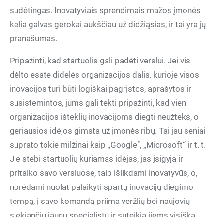
sudėtingas. Inovatyviais sprendimais mažos įmonės
kelia galvas gerokai aukščiau už didžiąsias, ir tai yra jų
pranašumas.
Pripažinti, kad startuolis gali padėti verslui. Jei vis
dėlto esate didelės organizacijos dalis, kurioje visos
inovacijos turi būti logiškai pagrįstos, aprašytos ir
susistemintos, jums gali tekti pripažinti, kad vien
organizacijos išteklių inovacijoms diegti neužteks, o
geriausios idėjos gimsta už įmonės ribų. Tai jau seniai
suprato tokie milžinai kaip „Google“, „Microsoft“ ir t. t.
Jie stebi startuolių kuriamas idėjas, jas įsigyja ir
pritaiko savo versluose, taip išlikdami inovatyvūs, o,
norėdami nuolat palaikyti spartų inovacijų diegimo
tempą, į savo komandą priima veržlių bei naujovių
siekiančių jaunų specialistų ir suteikia jiems visišką