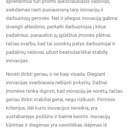
sprendimus turi priimti aukščiausiasis vadovas,
siekdamas rasti pusiausvyrą tarp inovacijų ir
darbuotojų gerovės. Net ir įdiegus inovaciją galima
išvengti atleidimo, perkelti darbuotojus į kitus
padalinius, panaudoti jų įgūdžius įmonės plėtrai,
tačiau svarbu, kad tai suvoktų patys darbuotojai ir
padalinių vadovai, užuot beatodairiškai stabdę
inovacijas.
Norėti dirbti geriau, o ne kaip visada. Diegiant
inovacijas svarbiausia nebijoti pokyčių. Dažnai
įmonėse tenka išgirsti, kad inovacijų jie norėtų, tačiau
geriau dirbti stabiliai gerai, negu rizikuoti. Pirminis
kriterijus, dėl kurio inovacijos neveikia, yra
sustabarėjęs požiūris ir baimė keistis. Inovacijų
kūrimas ir diegimas yra savotiškas išėjimas iš