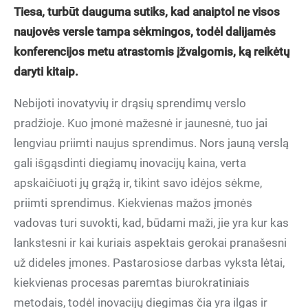
Tiesa, turbūt dauguma sutiks, kad anaiptol ne visos
naujovės versle tampa sėkmingos, todėl dalijamės
konferencijos metu atrastomis įžvalgomis, ką reikėtų
daryti kitaip.
Nebijoti inovatyvių ir drąsių sprendimų verslo
pradžioje. Kuo įmonė mažesnė ir jaunesnė, tuo jai
lengviau priimti naujus sprendimus. Nors jauną verslą
gali išgąsdinti diegiamų inovacijų kaina, verta
apskaičiuoti jų grąžą ir, tikint savo idėjos sėkme,
priimti sprendimus. Kiekvienas mažos įmonės
vadovas turi suvokti, kad, būdami maži, jie yra kur kas
lankstesni ir kai kuriais aspektais gerokai pranašesni
už dideles įmones. Pastarosiose darbas vyksta lėtai,
kiekvienas procesas paremtas biurokratiniais
metodais, todėl inovacijų diegimas čia yra ilgas ir