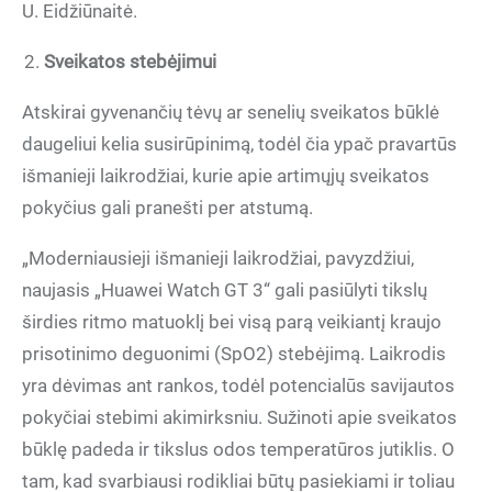
U. Eidžiūnaitė.
Sveikatos stebėjimui
Atskirai gyvenančių tėvų ar senelių sveikatos būklė
daugeliui kelia susirūpinimą, todėl čia ypač pravartūs
išmanieji laikrodžiai, kurie apie artimųjų sveikatos
pokyčius gali pranešti per atstumą.
„Moderniausieji išmanieji laikrodžiai, pavyzdžiui,
naujasis „Huawei Watch GT 3“ gali pasiūlyti tikslų
širdies ritmo matuoklį bei visą parą veikiantį kraujo
prisotinimo deguonimi (SpO2) stebėjimą. Laikrodis
yra dėvimas ant rankos, todėl potencialūs savijautos
pokyčiai stebimi akimirksniu. Sužinoti apie sveikatos
būklę padeda ir tikslus odos temperatūros jutiklis. O
tam, kad svarbiausi rodikliai būtų pasiekiami ir toliau