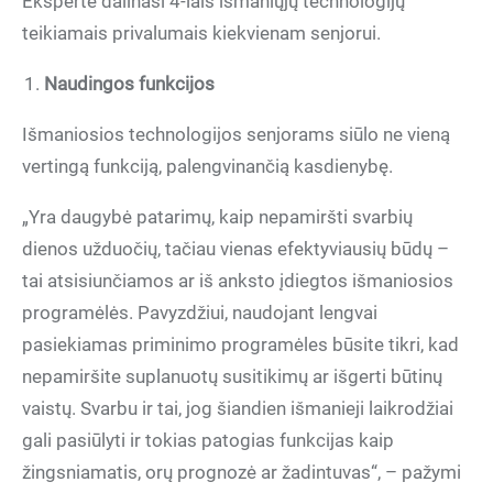
Ekspertė dalinasi 4-iais išmaniųjų technologijų
teikiamais privalumais kiekvienam senjorui.
Naudingos funkcijos
Išmaniosios technologijos senjorams siūlo ne vieną
vertingą funkciją, palengvinančią kasdienybę.
„Yra daugybė patarimų, kaip nepamiršti svarbių
dienos užduočių, tačiau vienas efektyviausių būdų –
tai atsisiunčiamos ar iš anksto įdiegtos išmaniosios
programėlės. Pavyzdžiui, naudojant lengvai
pasiekiamas priminimo programėles būsite tikri, kad
nepamiršite suplanuotų susitikimų ar išgerti būtinų
vaistų. Svarbu ir tai, jog šiandien išmanieji laikrodžiai
gali pasiūlyti ir tokias patogias funkcijas kaip
žingsniamatis, orų prognozė ar žadintuvas“, – pažymi