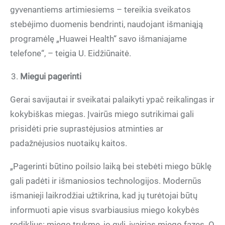
gyvenantiems artimiesiems – tereikia sveikatos
stebėjimo duomenis bendrinti, naudojant išmaniąją
programėlę „Huawei Health“ savo išmaniajame
telefone“, – teigia U. Eidžiūnaitė.
Miegui pagerinti
Gerai savijautai ir sveikatai palaikyti ypač reikalingas ir
kokybiškas miegas. Įvairūs miego sutrikimai gali
prisidėti prie suprastėjusios atminties ar
padažnėjusios nuotaikų kaitos.
„Pagerinti būtino poilsio laiką bei stebėti miego būklę
gali padėti ir išmaniosios technologijos. Modernūs
išmanieji laikrodžiai užtikrina, kad jų turėtojai būtų
informuoti apie visus svarbiausius miego kokybės
rodiklius: miego trukmę, jo gylį, įvairias miego fazes. O