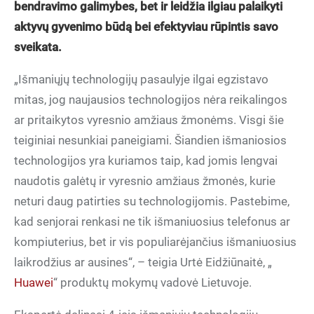
bendravimo galimybes, bet ir leidžia ilgiau palaikyti
aktyvų gyvenimo būdą bei efektyviau rūpintis savo
sveikata.
„Išmaniųjų technologijų pasaulyje ilgai egzistavo
mitas, jog naujausios technologijos nėra reikalingos
ar pritaikytos vyresnio amžiaus žmonėms. Visgi šie
teiginiai nesunkiai paneigiami. Šiandien išmaniosios
technologijos yra kuriamos taip, kad jomis lengvai
naudotis galėtų ir vyresnio amžiaus žmonės, kurie
neturi daug patirties su technologijomis. Pastebime,
kad senjorai renkasi ne tik išmaniuosius telefonus ar
kompiuterius, bet ir vis populiarėjančius išmaniuosius
laikrodžius ar ausines“, – teigia Urtė Eidžiūnaitė, „
Huawei
“ produktų mokymų vadovė Lietuvoje.