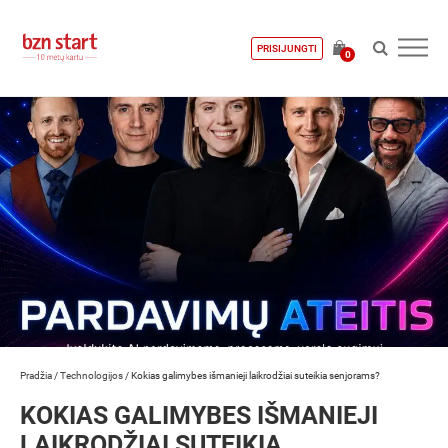
PRISIJUNGTI
0
Pradžia
/
Technologijos
/
Kokias galimybes išmanieji laikrodžiai suteikia senjorams?
KOKIAS GALIMYBES IŠMANIEJI
LAIKRODŽIAI SUTEIKIA