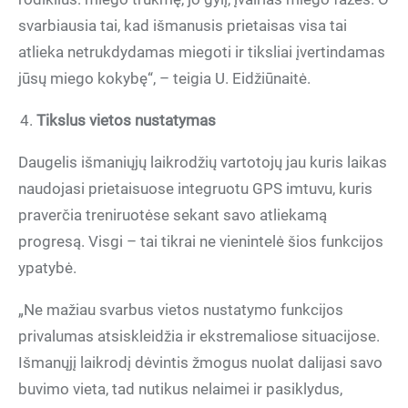
svarbiausia tai, kad išmanusis prietaisas visa tai
atlieka netrukdydamas miegoti ir tiksliai įvertindamas
jūsų miego kokybę“, – teigia U. Eidžiūnaitė.
Tikslus vietos nustatymas
Daugelis išmaniųjų laikrodžių vartotojų jau kuris laikas
naudojasi prietaisuose integruotu GPS imtuvu, kuris
praverčia treniruotėse sekant savo atliekamą
progresą. Visgi – tai tikrai ne vienintelė šios funkcijos
ypatybė.
„Ne mažiau svarbus vietos nustatymo funkcijos
privalumas atsiskleidžia ir ekstremaliose situacijose.
Išmanųjį laikrodį dėvintis žmogus nuolat dalijasi savo
buvimo vieta, tad nutikus nelaimei ir pasiklydus,