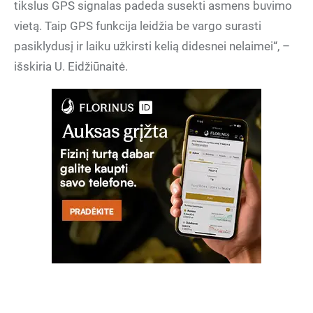
tikslus GPS signalas padeda susekti asmens buvimo
vietą. Taip GPS funkcija leidžia be vargo surasti
pasiklydusį ir laiku užkirsti kelią didesnei nelaimei“, –
išskiria U. Eidžiūnaitė.