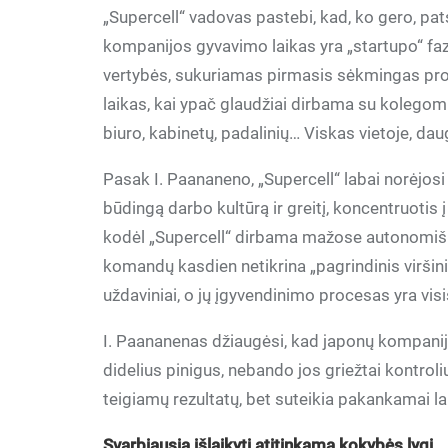
„Supercell“ vadovas pastebi, kad, ko gero, pa
kompanijos gyvavimo laikas yra „startupo“ fa
vertybės, sukuriamas pirmasis sėkmingas pro
laikas, kai ypač glaudžiai dirbama su kolegomi
biuro, kabinetų, padalinių… Viskas vietoje, da
Pasak I. Paananeno, „Supercell“ labai norėjosi
būdingą darbo kultūrą ir greitį, koncentruotis į
kodėl „Supercell“ dirbama mažose autonomiš
komandų kasdien netikrina „pagrindinis viršini
uždaviniai, o jų įgyvendinimo procesas yra visi
I. Paananenas džiaugėsi, kad japonų kompanijo
didelius pinigus, nebando jos griežtai kontrol
teigiamų rezultatų, bet suteikia pakankamai la
Svarbiausia išlaikyti atitinkamą kokybės lygį