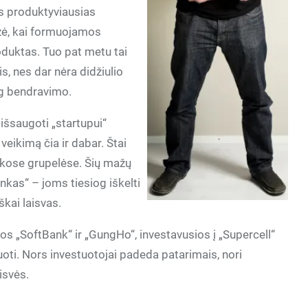
ts produktyviausias
zė, kai formuojamos
duktas. Tuo pat metu tai
s, nes dar nėra didžiulio
ug bendravimo.
 išsaugoti „startupui“
 veikimą čia ir dabar. Štai
kose grupelėse. Šių mažų
nkas“ – joms tiesiog iškelti
škai laisvas.
s „SoftBank“ ir „GungHo“, investavusios į „Supercell“
iuoti. Nors investuotojai padeda patarimais, nori
isvės.