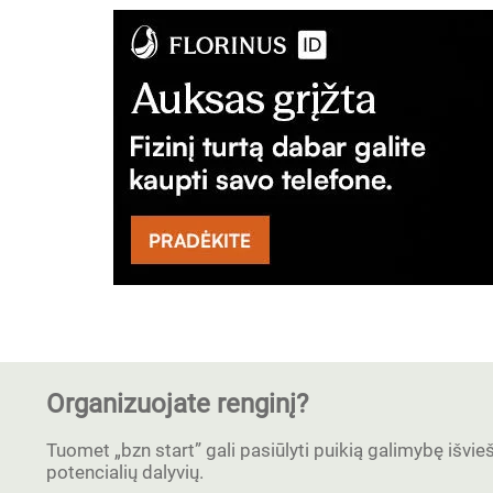
Organizuojate renginį?
Tuomet „bzn start” gali pasiūlyti puikią galimybę išvieši
potencialių dalyvių.