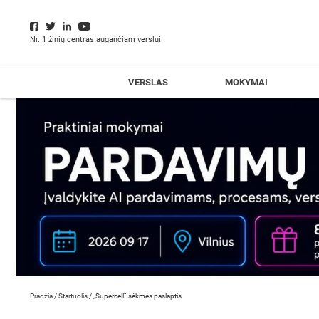
Nr. 1 žinių centras augančiam verslui
VERSLAS
MOKYMAI
Pradžia
/
Startuolis
/
„Supercell“ sėkmės paslaptis