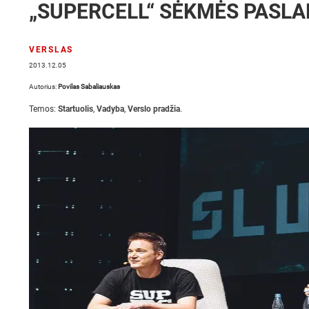
„SUPERCELL“ SĖKMĖS PASLA
VERSLAS
2013.12.05
Autorius:
Povilas Sabaliauskas
Temos:
Startuolis
,
Vadyba
,
Verslo pradžia
.