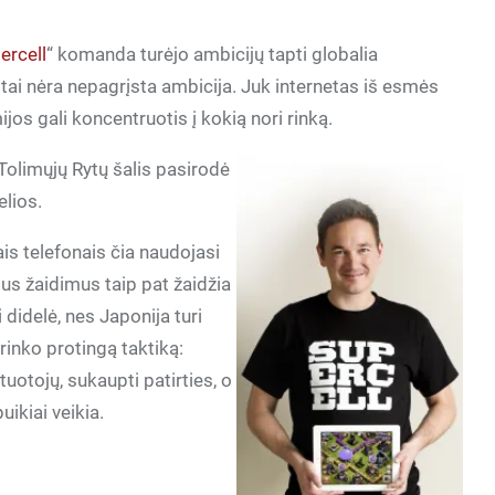
ercell
“ komanda turėjo ambicijų tapti globalia
 tai nėra nepagrįsta ambicija. Juk internetas iš esmės
jos gali koncentruotis į kokią nori rinką.
 Tolimųjų Rytų šalis pasirodė
elios.
is telefonais čia naudojasi
sius žaidimus taip pat žaidžia
 didelė, nes Japonija turi
rinko protingą taktiką:
estuotojų, sukaupti patirties, o
uikiai veikia.