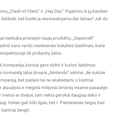
dimų „Clash of Clans“ ir „Hay Day“. Pajamos iš jų kasdien
 didžiulė, tad kodėl ja nesinaudojama dar labiau? Juk du
.
i neskuba pristatyti naujų produktų. „Supercell“
gadinti savo vardo menkesnės kokybės žaidimais, kurie
 perspektyvoje tik pridarytų žalos.
 kompanija, kurioje gera dirbti ir kurios žaidimus
 jo komandą labai įkvepia „Nintendo“ sėkmė. Jie sukūrė
ompaniją, bet padarė tai ne skubėdami, o kantriai
 atpažįsta ir mėgsta milijonai žmonių visame pasaulyje.
r metus ar dvejus, tam reikia gerokai daugiau laiko ir
ug. Kelias gali būti ilgas, bet I. Pannanenas teigia, kad
 kantriai žengti.