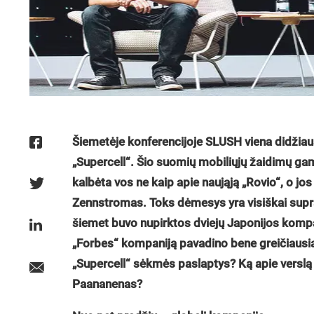
Šiemetėje konferencijoje SLUSH viena didžiau
„Supercell“. Šio suomių mobiliųjų žaidimų gam
kalbėta vos ne kaip apie naująją „Rovio“, o j
Zennstromas. Toks dėmesys yra visiškai supran
šiemet buvo nupirktos dviejų Japonijos kompan
„Forbes“ kompaniją pavadino bene greičiausiai
„Supercell“ sėkmės paslaptys? Ką apie verslą 
Paananenas?