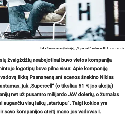
Ilkka Paananenas (kairėje), „Supercell“ vadovas flickr.com nuotr.
sių žvaigždžių neabejotinai buvo vietos kompanija
intojo logotipų buvo pilna visur. Apie kompaniją
os vadovą Ilkką Paananeną ant scenos šnekino Niklas
tamas, juk „Supercell“ (o tiksliau 51 % jos akcijų)
ijų net už pusantro milijardo JAV dolerių, o žurnalas
 augančiu visų laikų „startupu“. Taigi kokios yra
ir savo kompanijos ateitį mano jos vadovas I.