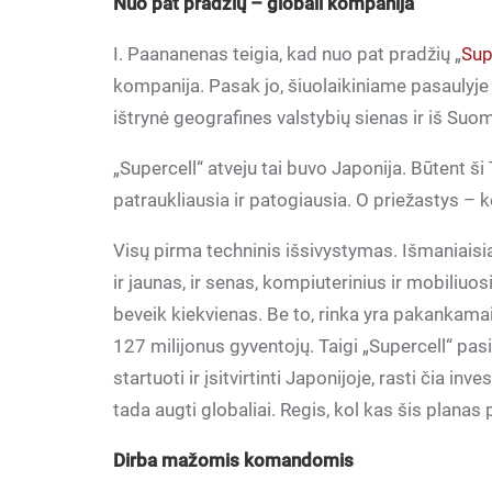
Nuo pat pradžių – globali kompanija
I. Paananenas teigia, kad nuo pat pradžių „
Sup
kompanija. Pasak jo, šiuolaikiniame pasaulyje
ištrynė geografines valstybių sienas ir iš Suomi
„Supercell“ atveju tai buvo Japonija. Būtent ši
patraukliausia ir patogiausia. O priežastys – k
Visų pirma techninis išsivystymas. Išmaniaisia
ir jaunas, ir senas, kompiuterinius ir mobiliuo
beveik kiekvienas. Be to, rinka yra pakankamai
127 milijonus gyventojų. Taigi „Supercell“ pasi
startuoti ir įsitvirtinti Japonijoje, rasti čia inv
tada augti globaliai. Regis, kol kas šis planas p
Dirba mažomis komandomis