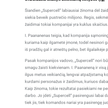
Šiandien „Supercell“ labiausiai žinoma dėl žai
siekia beveik pustrečio milijono. Regis, sėkmė
žaidimai tokiai kompanijai yra kuklus skaičius
I. Paananenas teigia, kad kompanija sąmoninga
kuriama kaip ilgametė įmonė, todėl nesinori 
iš pradžių gal ir atneštų pelno, bet ilgalaikėje
Pasak kompanijos vadovo, „Supercell“ nori būti
smagu žaisti kiekvienam. I. Paananeną ir visą
ilgus metus veikiančią, lengvai atpažįstamą k
kurdami personažus ir žaidimus, kuriuos dabar
Kaip žinoma, tokie rezultatai pasiekiami ne pe
darbo. Jo įdėti „Supercell“ pasirengusi labai da
tiek jis, tiek komandos nariai yra pasirengę juo