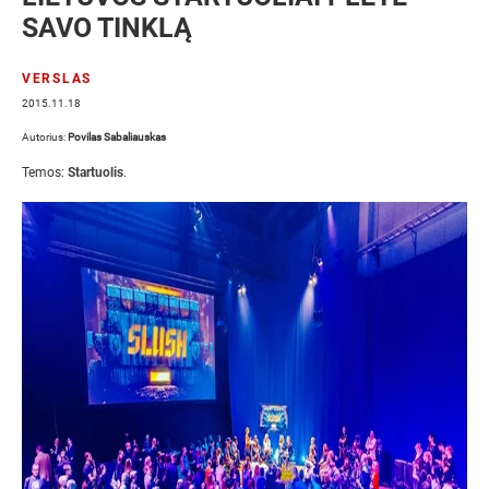
SAVO TINKLĄ
VERSLAS
2015.11.18
Autorius:
Povilas Sabaliauskas
Temos:
Startuolis
.