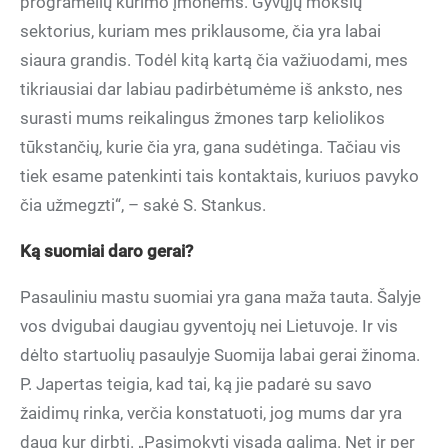
programėlių kūrimo įmonėms. Gyvųjų mokslų
sektorius, kuriam mes priklausome, čia yra labai
siaura grandis. Todėl kitą kartą čia važiuodami, mes
tikriausiai dar labiau padirbėtumėme iš anksto, nes
surasti mums reikalingus žmones tarp keliolikos
tūkstančių, kurie čia yra, gana sudėtinga. Tačiau vis
tiek esame patenkinti tais kontaktais, kuriuos pavyko
čia užmegzti“, – sakė S. Stankus.
Ką suomiai daro gerai?
Pasauliniu mastu suomiai yra gana maža tauta. Šalyje
vos dvigubai daugiau gyventojų nei Lietuvoje. Ir vis
dėlto startuolių pasaulyje Suomija labai gerai žinoma.
P. Japertas teigia, kad tai, ką jie padarė su savo
žaidimų rinka, verčia konstatuoti, jog mums dar yra
daug kur dirbti. „Pasimokyti visada galima. Net ir per