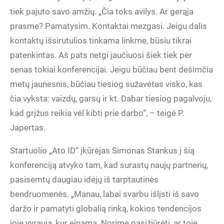
tiek pajuto savo amžių. „Čia toks avilys. Ar gerąja
prasme? Pamatysim. Kontaktai mezgasi. Jeigu dalis
kontaktų išsirutulios tinkama linkme, būsiu tikrai
patenkintas. Aš pats netgi jaučiuosi šiek tiek per
senas tokiai konferencijai. Jeigu būčiau bent dešimčia
metų jaunesnis, būčiau tiesiog sužavėtas visko, kas
čia vyksta: vaizdų, garsų ir kt. Dabar tiesiog pagalvoju,
kad grįžus reikia vėl kibti prie darbo“, – teigė P.
Japertas.
Startuolio „Ato ID“ įkūrėjas Simonas Stankus į šią
konferenciją atvyko tam, kad surastų naujų partnerių,
pasisemtų daugiau idėjų iš tarptautinės
bendruomenės. „Manau, labai svarbu išlįsti iš savo
daržo ir pamatyti globalią rinką, kokios tendencijos
joje vyrauja, kur einama. Norime pasižiūrėti, ar toje