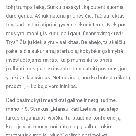
tokį trumpą laiką. Sunku pasakyti, ką būtent suomiai
daro geriau. Aš juk neturiu įmonės čia. Tačiau faktas
tas, kad jie turi stipriai gyvesnę ekosistemą. Kiek pas
mus yra įmonių, iš kurių gali gauti finansavimą? Dvi?
Trys? Čia jų kiekis yra visai kitas. Be abejo, tą skaičių
pakelia čia sukuriamų startuolių kokybė ir galimybė
investuotojams rinktis. Kaip mums iki to prieiti,
įkalbinti tuos pačius investuotojus ateiti pas mus, jau
yra kitas klausimas. Net nežinau, nuo ko būtent reikėtų
pradėti“, – kalbėjo verslininkas.
Kad pasimokyti mes tikrai galime ir netgi turime,
mano ir S. Stankus. „Manau, kad Lietuvai jau atėjo
laikas organizuoti visiškai tarptautinę konferenciją,
kurioje visi pranešimai būtų anglų kalba. Tokio
tarptautiškumo iš „Slush“ galima pasimokyti.