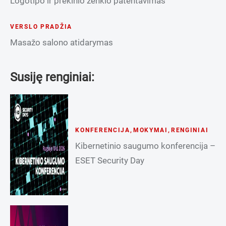
Logotipo ir prekinio ženklo patentavimas
VERSLO PRADŽIA
Masažo salono atidarymas
Susiję renginiai:
KONFERENCIJA
,
MOKYMAI
,
RENGINIAI
Kibernetinio saugumo konferencija –
ESET Security Day