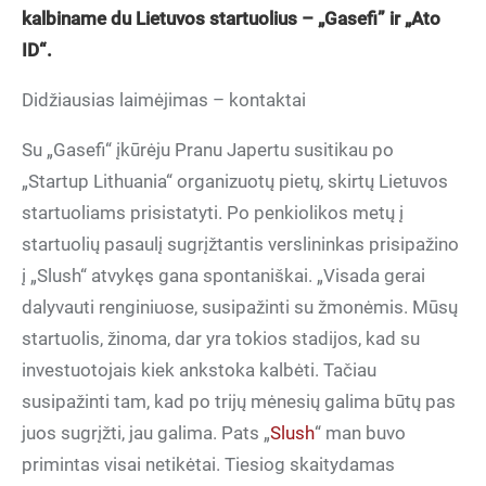
kalbiname du Lietuvos startuolius – „Gasefi” ir „Ato
ID“.
Didžiausias laimėjimas – kontaktai
Su „Gasefi“ įkūrėju Pranu Japertu susitikau po
„Startup Lithuania“ organizuotų pietų, skirtų Lietuvos
startuoliams prisistatyti. Po penkiolikos metų į
startuolių pasaulį sugrįžtantis verslininkas prisipažino
į „Slush“ atvykęs gana spontaniškai. „Visada gerai
dalyvauti renginiuose, susipažinti su žmonėmis. Mūsų
startuolis, žinoma, dar yra tokios stadijos, kad su
investuotojais kiek ankstoka kalbėti. Tačiau
susipažinti tam, kad po trijų mėnesių galima būtų pas
juos sugrįžti, jau galima. Pats „
Slush
“ man buvo
primintas visai netikėtai. Tiesiog skaitydamas