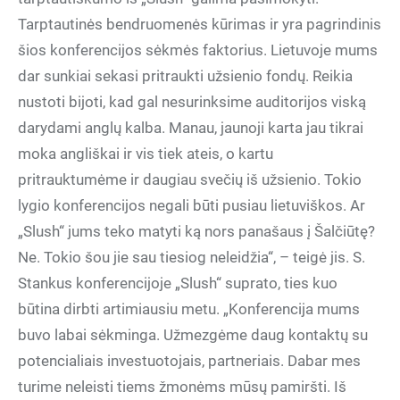
Tarptautinės bendruomenės kūrimas ir yra pagrindinis
šios konferencijos sėkmės faktorius. Lietuvoje mums
dar sunkiai sekasi pritraukti užsienio fondų. Reikia
nustoti bijoti, kad gal nesurinksime auditorijos viską
darydami anglų kalba. Manau, jaunoji karta jau tikrai
moka angliškai ir vis tiek ateis, o kartu
pritrauktumėme ir daugiau svečių iš užsienio. Tokio
lygio konferencijos negali būti pusiau lietuviškos. Ar
„Slush“ jums teko matyti ką nors panašaus į Šalčiūtę?
Ne. Tokio šou jie sau tiesiog neleidžia“, – teigė jis. S.
Stankus konferencijoje „Slush“ suprato, ties kuo
būtina dirbti artimiausiu metu. „Konferencija mums
buvo labai sėkminga. Užmezgėme daug kontaktų su
potencialiais investuotojais, partneriais. Dabar mes
turime neleisti tiems žmonėms mūsų pamiršti. Iš