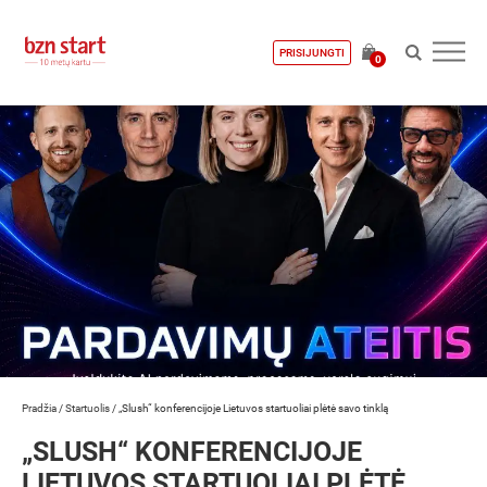
PRISIJUNGTI
0
Pradžia
/
Startuolis
/
„Slush“ konferencijoje Lietuvos startuoliai plėtė savo tinklą
„SLUSH“ KONFERENCIJOJE
LIETUVOS STARTUOLIAI PLĖTĖ