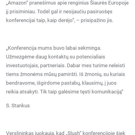
„Amazon“ pranešimus apie renginius Šiaurės Europoje
jį prisiminiau. Todėl gal ir nesijaučiu pasiruošęs
konferencijai taip, kaip derėjo“, – prisipažino jis.
„Konferencija mums buvo labai sėkminga.
Užmezgėme daug kontaktų su potencialiais
investuotojais, partneriais. Dabar mes turime neleisti
tiems žmonėms mūsų pamiršti. Iš žmonių, su kuriais
bendravome, išgirdome pastabų, klausimų, į juos
reikia atsakyti. Tik taip galėsime tęsti komunikaciją“
S. Stankus
Verslininkas juokauja, kad „Slush“ konferencijoje šiek