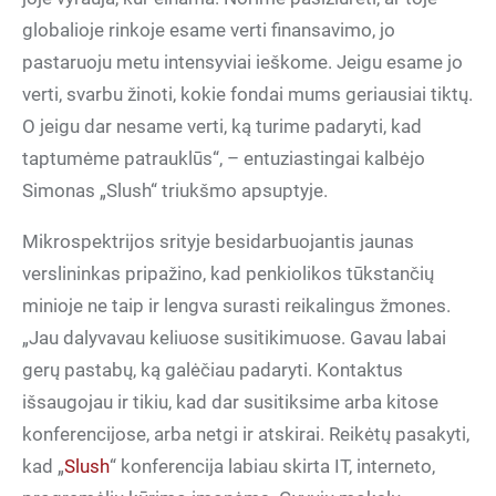
globalioje rinkoje esame verti finansavimo, jo
pastaruoju metu intensyviai ieškome. Jeigu esame jo
verti, svarbu žinoti, kokie fondai mums geriausiai tiktų.
O jeigu dar nesame verti, ką turime padaryti, kad
taptumėme patrauklūs“, – entuziastingai kalbėjo
Simonas „Slush“ triukšmo apsuptyje.
Mikrospektrijos srityje besidarbuojantis jaunas
verslininkas pripažino, kad penkiolikos tūkstančių
minioje ne taip ir lengva surasti reikalingus žmones.
„Jau dalyvavau keliuose susitikimuose. Gavau labai
gerų pastabų, ką galėčiau padaryti. Kontaktus
išsaugojau ir tikiu, kad dar susitiksime arba kitose
konferencijose, arba netgi ir atskirai. Reikėtų pasakyti,
kad „
Slush
“ konferencija labiau skirta IT, interneto,