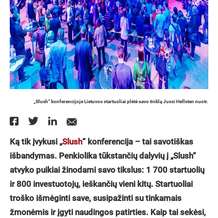
„Slush“ konferencijoje Lietuvos startuoliai plėtė savo tinklą Jussi Hellsten nuotr.
Ką tik įvykusi „
Slush
“ konferencija – tai savotiškas
išbandymas. Penkiolika tūkstančių dalyvių į „Slush“
atvyko puikiai žinodami savo tikslus: 1 700 startuolių
ir 800 investuotojų, ieškančių vieni kitų. Startuoliai
troško išmėginti save, susipažinti su tinkamais
žmonėmis ir įgyti naudingos patirties. Kaip tai sekėsi,