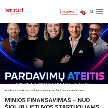
PRISIJUNGTI
0
Pradžia
/
Startuolis
/
Minios finansavimas – nuo šiol ir Lietuvos startuoliams
MINIOS FINANSAVIMAS – NUO
ŠIOL IR LIETUVOS STARTUOLIAMS