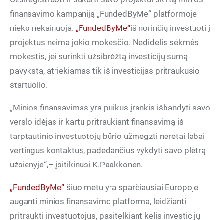
finansavimo kampaniją „FundedByMe“ platformoje
nieko nekainuoja.
„FundedByMe“
iš norinčių investuoti į
projektus neima jokio mokesčio. Nedidelis sėkmės
mokestis, jei surinkti užsibrėžtą investicijų sumą
pavyksta, atriekiamas tik iš investicijas pritraukusio
startuolio.
„Minios finansavimas yra puikus įrankis išbandyti savo
verslo idėjas ir kartu pritraukiant finansavimą iš
tarptautinio investuotojų būrio užmegzti neretai labai
vertingus kontaktus, padedančius vykdyti savo plėtrą
užsienyje“,– įsitikinusi K.Paakkonen.
„FundedByMe“
šiuo metu yra sparčiausiai Europoje
auganti minios finansavimo platforma, leidžianti
pritraukti investuotojus, pasitelkiant kelis investicijų