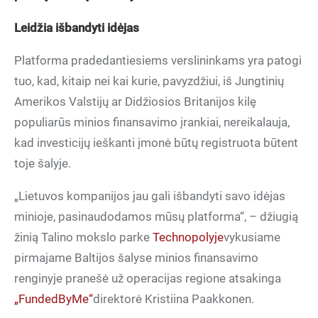
Leidžia išbandyti idėjas
Platforma pradedantiesiems verslininkams yra patogi
tuo, kad, kitaip nei kai kurie, pavyzdžiui, iš Jungtinių
Amerikos Valstijų ar Didžiosios Britanijos kilę
populiarūs minios finansavimo įrankiai, nereikalauja,
kad investicijų ieškanti įmonė būtų registruota būtent
toje šalyje.
„Lietuvos kompanijos jau gali išbandyti savo idėjas
minioje, pasinaudodamos mūsų platforma“, – džiugią
žinią Talino mokslo parke
Technopolyje
vykusiame
pirmajame Baltijos šalyse minios finansavimo
renginyje pranešė už operacijas regione atsakinga
„FundedByMe“
direktorė Kristiina Paakkonen.