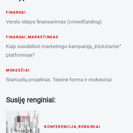
FINANSAI
Verslo idėjos finansavimas (crowdfunding)
FINANSAI
,
MARKETINGAS
Kaip susidėlioti marketingo kampaniją „Kickstarter”
platformoje?
MOKESČIAI
Startuolių projektas. Teisinė forma ir mokesčiai
Susiję renginiai:
KONFERENCIJA
,
RENGINIAI