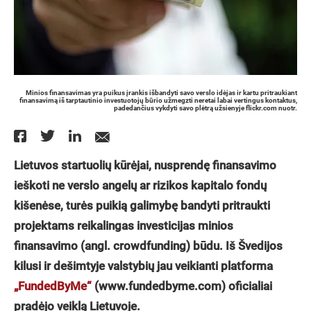
Minios finansavimas yra puikus įrankis išbandyti savo verslo idėjas ir kartu pritraukiant
finansavimą iš tarptautinio investuotojų būrio užmegzti neretai labai vertingus kontaktus,
padedančius vykdyti savo plėtrą užsienyje flickr.com nuotr.
Lietuvos startuolių kūrėjai, nusprendę finansavimo
ieškoti ne verslo angelų ar rizikos kapitalo fondų
kišenėse, turės puikią galimybę bandyti pritraukti
projektams reikalingas investicijas minios
finansavimo (angl. crowdfunding) būdu. Iš Švedijos
kilusi ir dešimtyje valstybių jau veikianti platforma
„FundedByMe“
(www.fundedbyme.com) oficialiai
pradėjo veiklą Lietuvoje.