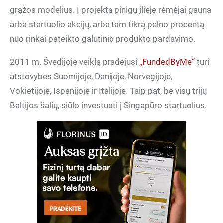
grąžos modelius. Į projektą pinigų įlieję rėmėjai gauna
arba startuolio akcijų, arba tam tikrą pelno procentą
nuo rinkai pateikto galutinio produkto pardavimo.
2011 m. Švedijoje veiklą pradėjusi
„FundedByMe“
turi
atstovybes Suomijoje, Danijoje, Norvegijoje,
Vokietijoje, Ispanijoje ir Italijoje. Taip pat, be visų trijų
Baltijos šalių, siūlo investuoti į Singapūro startuolius.