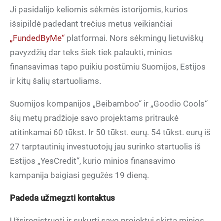
Ji pasidalijo keliomis sėkmės istorijomis, kurios
išsipildė padedant trečius metus veikiančiai
„FundedByMe“
platformai. Nors sėkmingų lietuviškų
pavyzdžių dar teks šiek tiek palaukti, minios
finansavimas tapo puikiu postūmiu Suomijos, Estijos
ir kitų šalių startuoliams.
Suomijos kompanijos „Beibamboo“ ir „Goodio Cools“
šių metų pradžioje savo projektams pritraukė
atitinkamai 60 tūkst. Ir 50 tūkst. eurų. 54 tūkst. eurų iš
27 tarptautinių investuotojų jau surinko startuolis iš
Estijos „YesCredit“, kurio minios finansavimo
kampanija baigiasi gegužės 19 dieną.
Padeda užmegzti kontaktus
Užsiregistruoti ir sukurti savo projektui skirtą minios