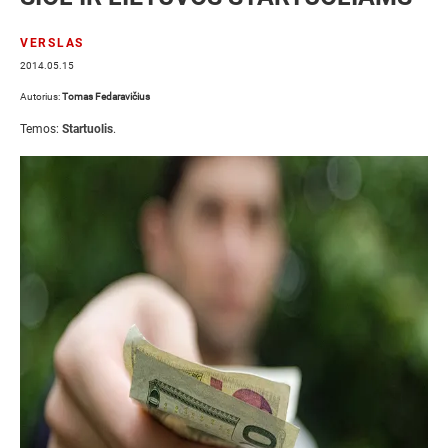
VERSLAS
2014.05.15
Autorius:
Tomas Fedaravičius
Temos:
Startuolis
.