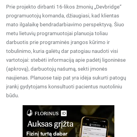
Prie projekto dirbanti 16-likos žmonių „Devbridge“
programuotojų komanda, džiaugiasi, kad klientas
mato ilgalaikę bendradarbiavimo perspektyvą. Šiuo
metu lietuvių programuotojai planuoja toliau
darbuotis prie programinės įrangos kūrimo ir
tobulinimo, kuria galėtų dar patogiau naudoti visi
vartotojai: stebėti informaciją apie padėtį ligoninėse
(apkrovą), darbuotojų našumą, sekti įmonės
naujienas. Planuose taip pat yra idėja sukurti patogų
įrankį gydytojams konsultuoti pacientus nuotoliniu
būdu.