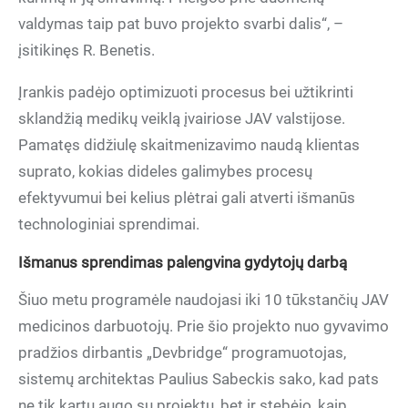
valdymas taip pat buvo projekto svarbi dalis“, –
įsitikinęs R. Benetis.
Įrankis padėjo optimizuoti procesus bei užtikrinti
sklandžią medikų veiklą įvairiose JAV valstijose.
Pamatęs didžiulę skaitmenizavimo naudą klientas
suprato, kokias dideles galimybes procesų
efektyvumui bei kelius plėtrai gali atverti išmanūs
technologiniai sprendimai.
Išmanus sprendimas palengvina gydytojų darbą
Šiuo metu programėle naudojasi iki 10 tūkstančių JAV
medicinos darbuotojų. Prie šio projekto nuo gyvavimo
pradžios dirbantis „Devbridge“ programuotojas,
sistemų architektas Paulius Sabeckis sako, kad pats
ne tik kartu augo su projektu, bet ir stebėjo, kaip