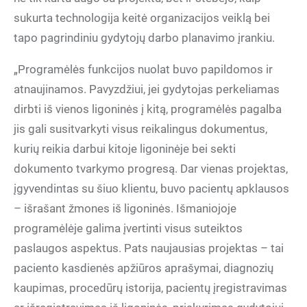
sukurta technologija keitė organizacijos veiklą bei
tapo pagrindiniu gydytojų darbo planavimo įrankiu.
„Programėlės funkcijos nuolat buvo papildomos ir
atnaujinamos. Pavyzdžiui, jei gydytojas perkeliamas
dirbti iš vienos ligoninės į kitą, programėlės pagalba
jis gali susitvarkyti visus reikalingus dokumentus,
kurių reikia darbui kitoje ligoninėje bei sekti
dokumento tvarkymo progresą. Dar vienas projektas,
įgyvendintas su šiuo klientu, buvo pacientų apklausos
– išrašant žmones iš ligoninės. Išmaniojoje
programėlėje galima įvertinti visus suteiktos
paslaugos aspektus. Pats naujausias projektas – tai
paciento kasdienės apžiūros aprašymai, diagnozių
kaupimas, procedūrų istorija, pacientų įregistravimas