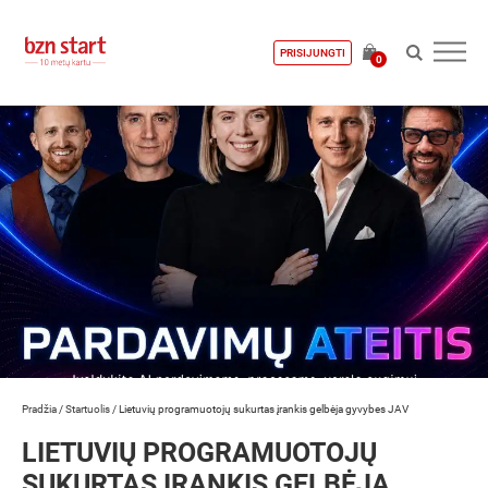
PRISIJUNGTI
0
Pradžia
/
Startuolis
/
Lietuvių programuotojų sukurtas įrankis gelbėja gyvybes JAV
LIETUVIŲ PROGRAMUOTOJŲ
SUKURTAS ĮRANKIS GELBĖJA