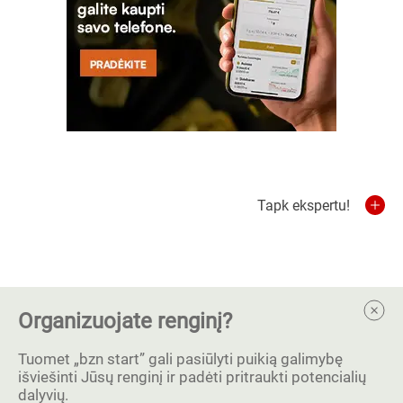
Tapk ekspertu!
Organizuojate renginį?
Tuomet „bzn start” gali pasiūlyti puikią galimybę
išviešinti Jūsų renginį ir padėti pritraukti potencialių
dalyvių.