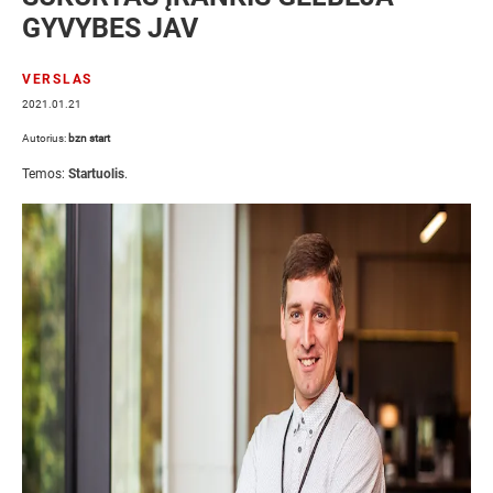
GYVYBES JAV
VERSLAS
2021.01.21
Autorius:
bzn start
Temos:
Startuolis
.