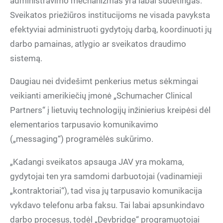
administravimo mechanizmas yra labai sudėtingas.
Sveikatos priežiūros institucijoms ne visada pavyksta
efektyviai administruoti gydytojų darbą, koordinuoti jų
darbo pamainas, atlygio ar sveikatos draudimo
sistemą.
Daugiau nei dvidešimt penkerius metus sėkmingai
veikianti amerikiečių įmonė „Schumacher Clinical
Partners“ į lietuvių technologijų inžinierius kreipėsi dėl
elementarios tarpusavio komunikavimo
(„messaging“) programėlės sukūrimo.
„Kadangi sveikatos apsauga JAV yra mokama,
gydytojai ten yra samdomi darbuotojai (vadinamieji
„kontraktoriai“), tad visa jų tarpusavio komunikacija
vykdavo telefonu arba faksu. Tai labai apsunkindavo
darbo procesus, todėl „Devbridge“ programuotojai