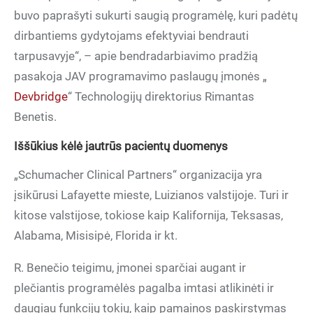
buvo paprašyti sukurti saugią programėlę, kuri padėtų
dirbantiems gydytojams efektyviai bendrauti
tarpusavyje“, – apie bendradarbiavimo pradžią
pasakoja JAV programavimo paslaugų įmonės „
Devbridge
“ Technologijų direktorius Rimantas
Benetis.
Iššūkius kėlė jautrūs pacientų duomenys
„Schumacher Clinical Partners“ organizacija yra
įsikūrusi Lafayette mieste, Luizianos valstijoje. Turi ir
kitose valstijose, tokiose kaip Kalifornija, Teksasas,
Alabama, Misisipė, Florida ir kt.
R. Benečio teigimu, įmonei sparčiai augant ir
plečiantis programėlės
pagalba imtasi atlikinėti ir
daugiau funkcijų tokių, kaip pamainos paskirstymas