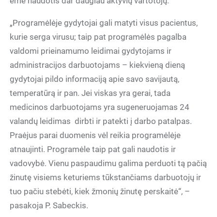
ėmė naudotis dar daugiau aktyvių vartotojų.
„Programėlėje gydytojai gali matyti visus pacientus,
kurie serga virusu; taip pat programėlės pagalba
valdomi prieinamumo leidimai gydytojams ir
administracijos darbuotojams – kiekvieną dieną
gydytojai pildo informaciją apie savo savijautą,
temperatūrą ir pan. Jei viskas yra gerai, tada
medicinos darbuotojams yra sugeneruojamas 24
valandų leidimas
dirbti ir patekti į darbo patalpas.
Praėjus parai duomenis vėl reikia programėlėje
atnaujinti. Programėle taip pat gali naudotis ir
vadovybė. Vienu paspaudimu galima perduoti tą pačią
žinutę visiems keturiems tūkstančiams darbuotojų ir
tuo pačiu stebėti, kiek žmonių žinutę perskaitė“, –
pasakoja P. Sabeckis.