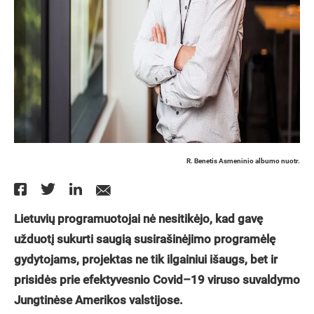
R. Benetis Asmeninio albumo nuotr.
Lietuvių programuotojai nė nesitikėjo, kad gavę
užduotį sukurti saugią susirašinėjimo programėlę
gydytojams, projektas ne tik ilgainiui išaugs, bet ir
prisidės prie efektyvesnio Covid–19 viruso suvaldymo
Jungtinėse Amerikos valstijose.