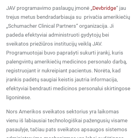
JAV programavimo paslaugų įmonė „
Devbridge
“ jau
trejus metus bendradarbiauja su
privačia amerikiečių
„Schumacher Clinical Partners“ organizacija. Ji
padeda efektyviai administruoti gydytojų bei
sveikatos priežiūros institucijų veiklą JAV.
Programuotojai buvo paprašyti sukurti įrankį, kuris
palengvintų amerikiečių medicinos personalo darbą,
registruojant ir nukreipiant pacientus. Norėta, kad
įrankis padėtų saugiai keistis jautria informacija,
efektyviai bendrauti medicinos personalui skirtingose
ligoninėse.
Nors Amerikos sveikatos sektorius yra laikomas
vienu iš labiausiai technologiškai pažengusių visame
pasaulyje, tačiau pats sveikatos apsaugos sistemos