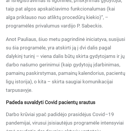
ar išregistravimas iš ligoninės, priskyrimas gydytojui,
taip pat algos apskaičiavimo funkcionalumas (kai
alga priklauso nuo atliktų procedūrų kiekio)“, –
programėlės privalumus vardijo P. Sabeckis.
Anot Pauliaus, šiuo metu pagrindinė iniciatyva, susijusi
su šia programėle, yra atskirti ją į dvi dalis pagal
dalykinį turinį – viena dalis būtų skirta gydytojams ir jų
darbo našumo gerinimui (kaip gydytojų įdarbinimas,
pamainų paskirstymas, pamainų kalendorius, pacientų
ligų istorija), o kita – skirta saugiai komunikacijai
tarpusavyje.
Padeda suvaldyti Covid pacientų srautus
Darbo krūviai ypač padidėjo prasidėjus Covid–19
pandemijai, virusui įsisiautėjus programėle intensyviai