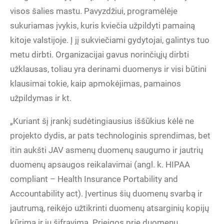
visos šalies mastu. Pavyzdžiui, programėlėje
sukuriamas įvykis, kuris kviečia užpildyti pamainą
kitoje valstijoje. Į jį sukviečiami gydytojai, galintys tuo
metu dirbti. Organizacijai gavus norinčiųjų dirbti
užklausas, toliau yra derinami duomenys ir visi būtini
klausimai tokie, kaip apmokėjimas, pamainos
užpildymas ir kt.
„Kuriant šį įrankį sudėtingiausius iššūkius kėlė ne
projekto dydis, ar pats technologinis sprendimas, bet
itin aukšti JAV asmenų duomenų saugumo ir jautrių
duomenų apsaugos reikalavimai (angl. k. HIPAA
compliant – Health Insurance Portability and
Accountability act). Įvertinus šių duomenų svarbą ir
jautrumą, reikėjo užtikrinti duomenų atsarginių kopijų
kūrimą ir jų šifravimą. Prieigos prie duomenų