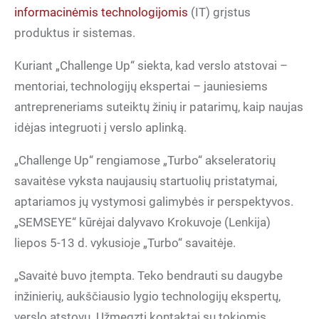
informacinėmis technologijomis
(IT) grįstus
produktus ir sistemas.
Kuriant „Challenge Up“ siekta, kad verslo atstovai –
mentoriai, technologijų ekspertai – jauniesiems
antrepreneriams suteiktų žinių ir patarimų, kaip naujas
idėjas integruoti į verslo aplinką.
„Challenge Up“ rengiamose „Turbo“ akseleratorių
savaitėse vyksta naujausių startuolių pristatymai,
aptariamos jų vystymosi galimybės ir perspektyvos.
„SEMSEYE“ kūrėjai dalyvavo Krokuvoje (Lenkija)
liepos 5-13 d. vykusioje „Turbo“ savaitėje.
„Savaitė buvo įtempta. Teko bendrauti su daugybe
inžinierių, aukščiausio lygio technologijų ekspertų,
verslo atstovų. Užmegzti kontaktai su tokiomis