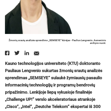
Žmonių srautų analizės sprendimo „SEMSEYE“ kūrėjas - Paulius Lengvenis. Asmeninio
archyvo nuotr.
Kauno technologijos universiteto (KTU) doktoranto
Pauliaus Lengvenio sukurtas žmonių srautų analizės
sprendimas „SEMSEYE“ sulaukė žymiausių pasaulio
informacinių technologijų ir programų bendrovių
pripažinimo. Lenkijoje liepą vykusioje finalinėje
„Challenge UP!” verslo akceleratoriaus atrankoje
„Cisco“, „Intel“, „Deutche Telekom“ ekspertai iš 300