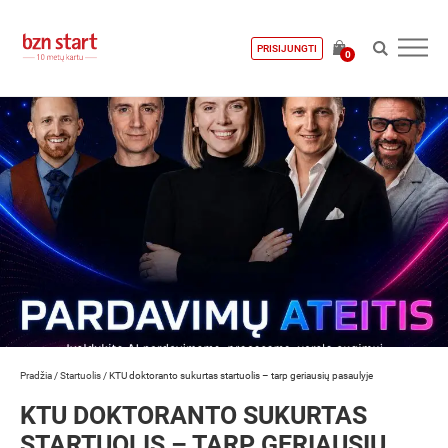
PRISIJUNGTI
0
Pradžia
/
Startuolis
/
KTU doktoranto sukurtas startuolis – tarp geriausių pasaulyje
KTU DOKTORANTO SUKURTAS
STARTUOLIS – TARP GERIAUSIŲ