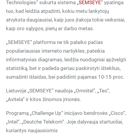
Technologies“ sukurta sistema „
SEMSEYE
“ ypatinga
tuo, kad leidžia atpažinti, kokiu metu lankytojų
atvyksta daugiausiai, kaip juos įtakoja tokie veiksniai,
kaip oro sąlygos, pietų ar darbo metas.
„SEMSEYE“ platforma ne tik palaiko pačias
populiariausias interneto naršykles, pateikia
informatyvias diagramas, leidžia nuodugniai apžvelgti
statistiką, bet ir padeda geriau paskirstyti išteklius,
sumažinti išlaidas, bei padidinti pajamas 10-15 proc.
Lietuvoje „SEMSEYE“ naudoja „Omnitel“, „Teo“,
„Avitela“ ir kitos žinomos įmonės.
Programą „Challenge Up“ inicijavo bendrovės „Cisco“,
„Intel“, „Deutche Telekom“. Joje dalyvauja startuoliai,
kuriantys naujausiomis