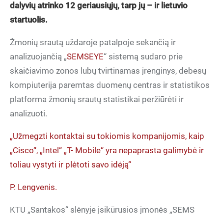
dalyvių atrinko 12 geriausiųjų, tarp jų – ir lietuvio
startuolis.
Žmonių srautą uždaroje patalpoje sekančią ir
analizuojančią „
SEMSEYE
“ sistemą sudaro prie
skaičiavimo zonos lubų tvirtinamas įrenginys, debesų
kompiuterija paremtas duomenų centras ir statistikos
platforma žmonių srautų statistikai peržiūrėti ir
analizuoti.
„Užmegzti kontaktai su tokiomis kompanijomis, kaip
„Cisco“, „Intel“ „T- Mobile“ yra nepaprasta galimybė ir
toliau vystyti ir plėtoti savo idėją“
P. Lengvenis.
KTU „Santakos“ slėnyje įsikūrusios įmonės „SEMS