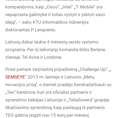
kompanijomis, kaip „Cisco“, „Intel“ „T- Mobile“ yra
nepaprasta galimybė ir toliau vystyti ir plėtoti savo
idėją“, – sako KTU informatikos inžinerijos
doktorantas P. Lengvenis.
Lietuvių dabar laukia 4 mėnesių verslo vystymo
programa. Per šį laikotarpį komanda dirbs Berlyne,
Vienoje, Tel Avive ir Londone.
Prieš pelnant tarptautinį pripažinimą „Challenge Up“, „
SEMSEYE
” 2013 m. laimėjo ir Lietuvos „Metų
inovacijos prizą”, o šiemet pradėjo bendradarbiauti su
„Teo“ bendrove, kuri yra oficialus partneris ir
sprendimo tiekėjas Lietuvoje ir „TeliaSonera” grupėje.
Skaičiavimo sprendimą, kaip paslaugą iš partnerio
TEO galima įsigyti nuo 15 eurų per mėnesį.