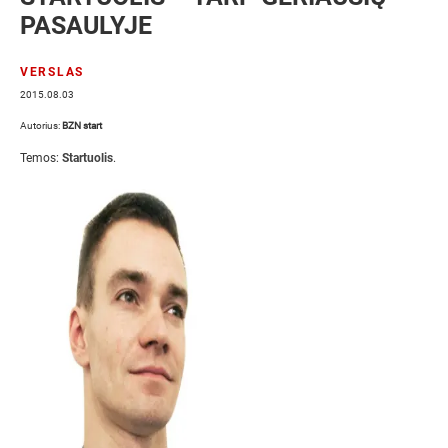
PASAULYJE
VERSLAS
2015.08.03
Autorius:
BZN start
Temos:
Startuolis
.