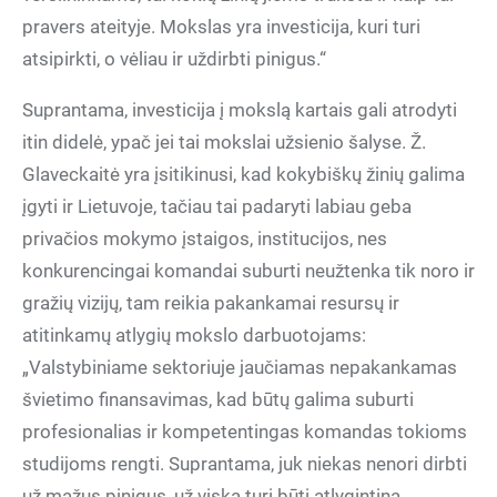
pravers ateityje. Mokslas yra investicija, kuri turi
atsipirkti, o vėliau ir uždirbti pinigus.“
Suprantama, investicija į mokslą kartais gali atrodyti
itin didelė, ypač jei tai mokslai užsienio šalyse. Ž.
Glaveckaitė yra įsitikinusi, kad kokybiškų žinių galima
įgyti ir Lietuvoje, tačiau tai padaryti labiau geba
privačios mokymo įstaigos, institucijos, nes
konkurencingai komandai suburti neužtenka tik noro ir
gražių vizijų, tam reikia pakankamai resursų ir
atitinkamų atlygių mokslo darbuotojams:
„Valstybiniame sektoriuje jaučiamas nepakankamas
švietimo finansavimas, kad būtų galima suburti
profesionalias ir kompetentingas komandas tokioms
studijoms rengti. Suprantama, juk niekas nenori dirbti
už mažus pinigus, už viską turi būti atlygintina