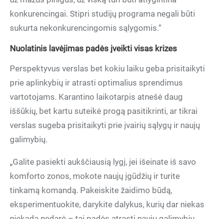
konkurencingai. Stipri studijų programa negali būti
sukurta nekonkurencingomis sąlygomis.“
Nuolatinis lavėjimas padės įveikti visas krizes
Perspektyvus verslas bet kokiu laiku geba prisitaikyti
prie aplinkybių ir atrasti optimalius sprendimus
vartotojams. Karantino laikotarpis atnešė daug
iššūkių, bet kartu suteikė progą pasitikrinti, ar tikrai
verslas sugeba prisitaikyti prie įvairių sąlygų ir naujų
galimybių.
„Galite pasiekti aukščiausią lygį, jei išeinate iš savo
komforto zonos, mokote naujų įgūdžių ir turite
tinkamą komandą. Pakeiskite žaidimo būdą,
eksperimentuokite, darykite dalykus, kurių dar niekas
niekada nedarė – tai padės atrasti naujų galimybių.