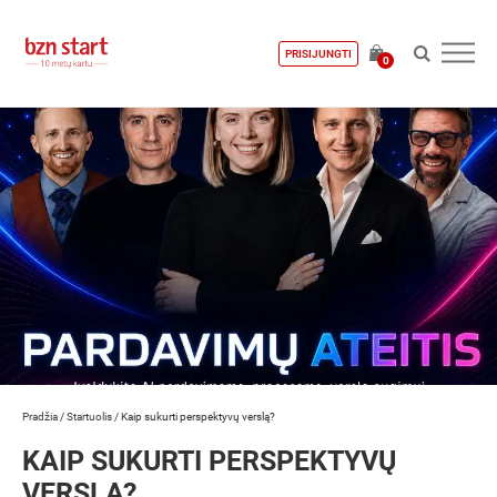
PRISIJUNGTI
0
Pradžia
/
Startuolis
/
Kaip sukurti perspektyvų verslą?
KAIP SUKURTI PERSPEKTYVŲ
VERSLĄ?