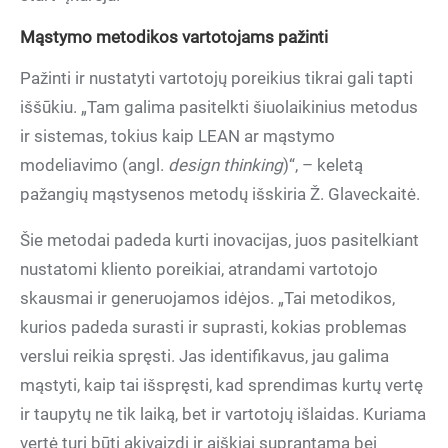
Mąstymo metodikos vartotojams pažinti
Pažinti ir nustatyti vartotojų poreikius tikrai gali tapti
iššūkiu. „Tam galima pasitelkti šiuolaikinius metodus
ir sistemas, tokius kaip LEAN ar mąstymo
modeliavimo (angl.
design thinking
)“, – keletą
pažangių mąstysenos metodų išskiria Ž. Glaveckaitė.
Šie metodai padeda kurti inovacijas, juos pasitelkiant
nustatomi kliento poreikiai, atrandami vartotojo
skausmai ir generuojamos idėjos. „Tai metodikos,
kurios padeda surasti ir suprasti, kokias problemas
verslui reikia spręsti. Jas identifikavus, jau galima
mąstyti, kaip tai išspręsti, kad sprendimas kurtų vertę
ir taupytų ne tik laiką, bet ir vartotojų išlaidas. Kuriama
vertė turi būti akivaizdi ir aiškiai suprantama bei