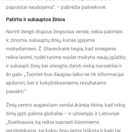
paprastai naudojama“, – pabrėžia pašnekovė.
Patirtis ir sukauptos žinios
Norint žengti drąsius žingsnius versle, reikia patirties
ir, žinoma, sukauptų žinių, kurias įgyjame
mokydamiesi. Ž. Glaveckaitė teigia, kad smegenis
reikia lavinti, todėl turime nuolat mokytis naujų įgūdžių
ir sukaupti žinių bei stengtis daryti viską nuosekliai ir
iki galo: „Tuomet bus daugiau laiko ne tik informacijai
apdoroti, bet ir kokybiškesniems rezultatams
pasiekti.“
Žinių centro augančiam verslui įkūrėja tikina, kad tokių
žinių įgyti galima globaliai – ir užsienyje, ir Lietuvoje:
„Svarbiausia, ką reikia suprasti būsimiems
verslininkams, tai kokių žinių jiems trūksta ir kaip tai