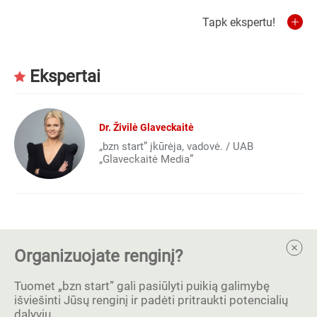
Tapk ekspertu!
Ekspertai
Dr. Živilė Glaveckaitė
„bzn start” įkūrėja, vadovė. / UAB
„Glaveckaitė Media”
Organizuojate renginį?
Tuomet „bzn start” gali pasiūlyti puikią galimybę
išviešinti Jūsų renginį ir padėti pritraukti potencialių
dalyvių.