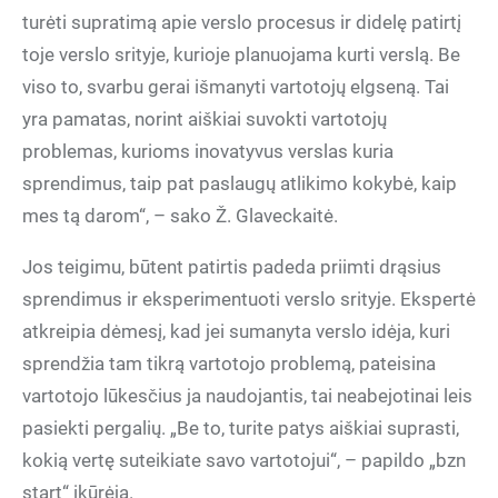
turėti supratimą apie verslo procesus ir didelę patirtį
toje verslo srityje, kurioje planuojama kurti verslą. Be
viso to, svarbu gerai išmanyti vartotojų elgseną. Tai
yra pamatas, norint aiškiai suvokti vartotojų
problemas, kurioms inovatyvus verslas kuria
sprendimus, taip pat paslaugų atlikimo kokybė, kaip
mes tą darom“, – sako Ž. Glaveckaitė.
Jos teigimu, būtent patirtis padeda priimti drąsius
sprendimus ir eksperimentuoti verslo srityje. Ekspertė
atkreipia dėmesį, kad jei sumanyta verslo idėja, kuri
sprendžia tam tikrą vartotojo problemą, pateisina
vartotojo lūkesčius ja naudojantis, tai neabejotinai leis
pasiekti pergalių. „Be to, turite patys aiškiai suprasti,
kokią vertę suteikiate savo vartotojui“, – papildo „bzn
start“ įkūrėja.