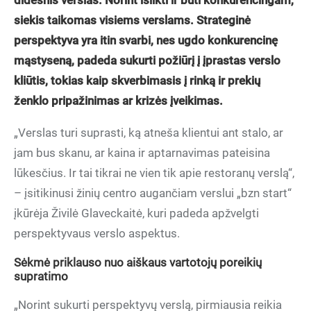
didesnis verslas. Norint išlikti ir būti konkurencingam,
siekis taikomas visiems verslams. Strateginė
perspektyva yra itin svarbi, nes ugdo konkurencinę
mąstyseną, padeda sukurti požiūrį į įprastas verslo
kliūtis, tokias kaip skverbimasis į rinką ir prekių
ženklo pripažinimas ar krizės įveikimas.
„Verslas turi suprasti, ką atneša klientui ant stalo, ar
jam bus skanu, ar kaina ir aptarnavimas pateisina
lūkesčius. Ir tai tikrai ne vien tik apie restoranų verslą“,
– įsitikinusi žinių centro augančiam verslui „bzn start“
įkūrėja Živilė Glaveckaitė, kuri padeda apžvelgti
perspektyvaus verslo aspektus.
Sėkmė priklauso nuo aiškaus vartotojų poreikių
supratimo
„Norint sukurti perspektyvų verslą, pirmiausia reikia