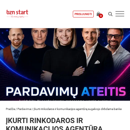
PRISIJUNGTI
0
Pradžia
/
Pardavimai
/
Įkurti rinkodaros ir komunikacijos agentūrą sugalvojo dirbdama banke
ĮKURTI RINKODAROS IR
KOMUNIKACIJOS AGENTŪRĄ