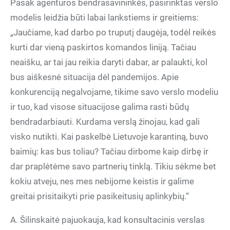
Pasak agentūros bendrasavininkės, pasirinktas verslo
modelis leidžia būti labai lankstiems ir greitiems:
„Jaučiame, kad darbo po truputį daugėja, todėl reikės
kurti dar vieną paskirtos komandos liniją. Tačiau
neaišku, ar tai jau reikia daryti dabar, ar palaukti, kol
bus aiškesnė situacija dėl pandemijos. Apie
konkurenciją negalvojame, tikime savo verslo modeliu
ir tuo, kad visose situacijose galima rasti būdų
bendradarbiauti. Kurdama verslą žinojau, kad gali
visko nutikti. Kai paskelbė Lietuvoje karantiną, buvo
baimių: kas bus toliau? Tačiau dirbome kaip dirbę ir
dar praplėtėme savo partnerių tinklą. Tikiu sėkme bet
kokiu atveju, nes mes nebijome keistis ir galime
greitai prisitaikyti prie pasikeitusių aplinkybių.“
A. Šilinskaitė pajuokauja, kad konsultacinis verslas