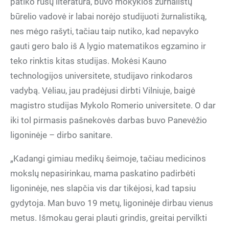
patiko rusų literatūra, buvo mokyklos žurnalistų
būrelio vadovė ir labai norėjo studijuoti žurnalistiką,
nes mėgo rašyti, tačiau taip nutiko, kad nepavyko
gauti gero balo iš A lygio matematikos egzamino ir
teko rinktis kitas studijas. Mokėsi Kauno
technologijos universitete, studijavo rinkodaros
vadybą. Vėliau, jau pradėjusi dirbti Vilniuje, baigė
magistro studijas Mykolo Romerio universitete. O dar
iki tol pirmasis pašnekovės darbas buvo Panevėžio
ligoninėje – dirbo sanitare.
„Kadangi gimiau medikų šeimoje, tačiau medicinos
mokslų nepasirinkau, mama paskatino padirbėti
ligoninėje, nes slapčia vis dar tikėjosi, kad tapsiu
gydytoja. Man buvo 19 metų, ligoninėje dirbau vienus
metus. Išmokau gerai plauti grindis, greitai pervilkti