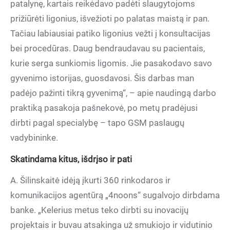
patalynę, kartais reikėdavo padėti slaugytojoms
prižiūrėti ligonius, išvežioti po palatas maistą ir pan.
Tačiau labiausiai patiko ligonius vežti į konsultacijas
bei procedūras. Daug bendraudavau su pacientais,
kurie serga sunkiomis ligomis. Jie pasakodavo savo
gyvenimo istorijas, guosdavosi. Šis darbas man
padėjo pažinti tikrą gyvenimą“, – apie naudingą darbo
praktiką pasakoja pašnekovė, po metų pradėjusi
dirbti pagal specialybę – tapo GSM paslaugų
vadybininke.
Skatindama kitus, išdrįso ir pati
A. Šilinskaitė idėją įkurti 360 rinkodaros ir
komunikacijos agentūrą „4noons“ sugalvojo dirbdama
banke. „Kelerius metus teko dirbti su inovacijų
projektais ir buvau atsakinga už smukiojo ir vidutinio