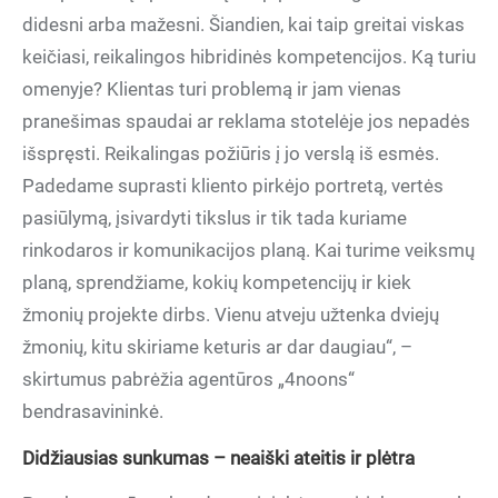
didesni arba mažesni. Šiandien, kai taip greitai viskas
keičiasi, reikalingos hibridinės kompetencijos. Ką turiu
omenyje? Klientas turi problemą ir jam vienas
pranešimas spaudai ar reklama stotelėje jos nepadės
išspręsti. Reikalingas požiūris į jo verslą iš esmės.
Padedame suprasti kliento pirkėjo portretą, vertės
pasiūlymą, įsivardyti tikslus ir tik tada kuriame
rinkodaros ir komunikacijos planą. Kai turime veiksmų
planą, sprendžiame, kokių kompetencijų ir kiek
žmonių projekte dirbs. Vienu atveju užtenka dviejų
žmonių, kitu skiriame keturis ar dar daugiau“, –
skirtumus pabrėžia agentūros „4noons“
bendrasavininkė.
Didžiausias sunkumas – neaiški ateitis ir plėtra