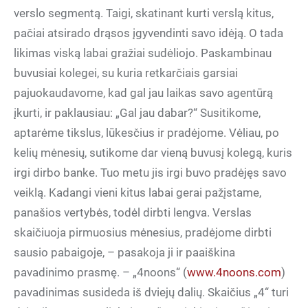
verslo segmentą. Taigi, skatinant kurti verslą kitus,
pačiai atsirado drąsos įgyvendinti savo idėją. O tada
likimas viską labai gražiai sudėliojo. Paskambinau
buvusiai kolegei, su kuria retkarčiais garsiai
pajuokaudavome, kad gal jau laikas savo agentūrą
įkurti, ir paklausiau: „Gal jau dabar?“ Susitikome,
aptarėme tikslus, lūkesčius ir pradėjome. Vėliau, po
kelių mėnesių, sutikome dar vieną buvusį kolegą, kuris
irgi dirbo banke. Tuo metu jis irgi buvo pradėjęs savo
veiklą. Kadangi vieni kitus labai gerai pažįstame,
panašios vertybės, todėl dirbti lengva. Verslas
skaičiuoja pirmuosius mėnesius, pradėjome dirbti
sausio pabaigoje, – pasakoja ji ir paaiškina
pavadinimo prasmę. – „4noons“ (
www.4noons.com
)
pavadinimas susideda iš dviejų dalių. Skaičius „4“ turi