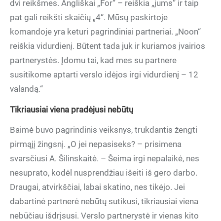
dvi reikšmes. Angliškai „For“ – reiškia „jums“ ir taip
pat gali reikšti skaičių „4“. Mūsų paskirtoje
komandoje yra keturi pagrindiniai partneriai. „Noon“
reiškia vidurdienį. Būtent tada juk ir kuriamos įvairios
partnerystės. Įdomu tai, kad mes su partnere
susitikome aptarti verslo idėjos irgi vidurdienį – 12
valandą.“
Tikriausiai viena pradėjusi nebūtų
Baimė buvo pagrindinis veiksnys, trukdantis žengti
pirmąjį žingsnį. „O jei nepasiseks? – prisimena
svarsčiusi A. Šilinskaitė. – Šeima irgi nepalaikė, nes
nesuprato, kodėl nusprendžiau išeiti iš gero darbo.
Draugai, atvirkščiai, labai skatino, nes tikėjo. Jei
dabartinė partnerė nebūtų sutikusi, tikriausiai viena
nebūčiau išdrįsusi. Verslo partnerystė ir vienas kito