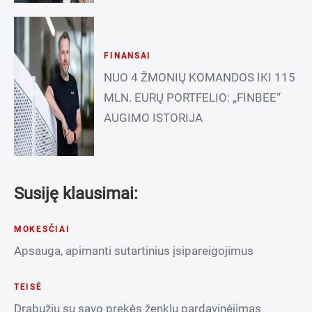
FINANSAI
NUO 4 ŽMONIŲ KOMANDOS IKI 115
MLN. EURŲ PORTFELIO: „FINBEE“
AUGIMO ISTORIJA
Susiję klausimai:
MOKESČIAI
Apsauga, apimanti sutartinius įsipareigojimus
TEISĖ
Drabužių su savo prekės ženklu pardavinėjimas