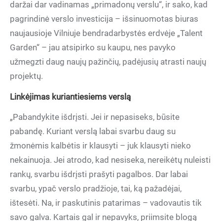
daržai dar vadinamas „primadonų verslu“, ir sako, kad
pagrindinė verslo investicija – išsinuomotas biuras
naujausioje Vilniuje bendradarbystės erdvėje „Talent
Garden“ – jau atsipirko su kaupu, nes pavyko
užmegzti daug naujų pažinčių, padėjusių atrasti naujų
projektų.
Linkėjimas kuriantiesiems verslą
„Pabandykite išdrįsti. Jei ir nepasiseks, būsite
pabandę. Kuriant verslą labai svarbu daug su
žmonėmis kalbėtis ir klausyti – juk klausyti nieko
nekainuoja. Jei atrodo, kad nesiseka, nereikėtų nuleisti
rankų, svarbu išdrįsti prašyti pagalbos. Dar labai
svarbu, ypač verslo pradžioje, tai, ką pažadėjai,
ištesėti. Na, ir paskutinis patarimas – vadovautis tik
savo galva. Kartais gal ir nepavyks, priimsite blogą