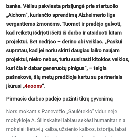
banke. Vėliau pakviesta prisijungė prie startuolio
„Aichom“, kuriančio sprendimą Alzheimerio liga
sergantiems žmonėms. Tuomet ir pradėjo galvoti,
kad reikėtų išdrįsti išeiti iš darbo ir atsiduoti kitam
projektui. Bet nedrįso – derino abi veiklas. „Paskui
supratau, kad jei noriu skirti daugiau laiko naujam
projektui, nieko nebus, turiu susirasti kitokios veiklos,
kuri čia ir dabar generuotų pinigus“, – teigia
pašnekovė, šių metų pradžioje kartu su partneriais
įkūrusi „
4noons
“.
Pirmasis darbas padėjo pažinti tikrą gyvenimą
Nors mokantis Panevėžio „Saulėtekio“ vidurinėje
mokykloje A. Šilinskaitei labiau sekėsi humanitariniai
mokslai: lietuvių kalba, užsienio kalbos, istorija, labai