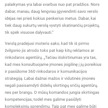
palaikymas yra labai svarbus nuo pat pradžios. Nors
dabar, manau, daug lengviau įgyvendinti savo verslo
idėjas nei prieš kokius penkerius metus. Dabar, kai
tiek daug sukurtų verslą vystyti skatinančių projektų,
tik spėk visuose dalyvauti.“
Verslą pradėjusi moteris sako, kad tik iš pirmo
žvilgsnio jis atrodo toks pat kaip kitų reklamos ar
rinkodaros agentūrų. „Tačiau išskirtinumas yra tas,
kad mes konsultuojame įmones įsigilinę į jų poreikius
ir pasiūlome 360 rinkodaros ir komunikacijos
strategiją. Labai dažnai mažos ir vidutinės įmonės
negali pasisamdyti didelių skirtingų sričių agentūrų,
nes per brangu. O mūsų komandos jungia skirtingas
kompetencijas, todėl mes galime pasiūlyti
kompleksinių sprendimų. Taip pat mes galime būti