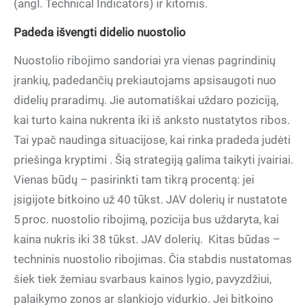
(angl. Technical Indicators) ir kitomis.
Padeda išvengti didelio nuostolio
Nuostolio ribojimo sandoriai yra vienas pagrindinių
įrankių, padedančių prekiautojams apsisaugoti nuo
didelių praradimų. Jie automatiškai uždaro poziciją,
kai turto kaina nukrenta iki iš anksto nustatytos ribos.
Tai ypač naudinga situacijose, kai rinka pradeda judėti
priešinga kryptimi . Šią strategiją galima taikyti įvairiai.
Vienas būdų – pasirinkti tam tikrą procentą: jei
įsigijote bitkoino už 40 tūkst. JAV dolerių ir nustatote
5 proc. nuostolio ribojimą, pozicija bus uždaryta, kai
kaina nukris iki 38 tūkst. JAV dolerių. Kitas būdas –
techninis nuostolio ribojimas. Čia stabdis nustatomas
šiek tiek žemiau svarbaus kainos lygio, pavyzdžiui,
palaikymo zonos ar slankiojo vidurkio. Jei bitkoino