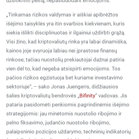
užsitikrinti pelną, nepasiduodant emocijoms.
„Tinkamas rizikos valdymas ir aiškiai apibrėžtos
išėjimo taisyklės yra itin svarbios kiekvienam, kuris
siekia išlikti disciplinuotas ir ilgainiui uždirbti grąžą.
Visi žino, kad kriptovaliutų rinka yra labai dinamiška,
kainos joje svyruoja labiau nei įprastose finansų
rinkose, tačiau nuostolių prekiautojai dažnai patiria
vien dėl to, kad negeba atsispirti emocijoms. Tos
pačios rizikos egzistuoja bet kuriame investavimo
sektoriuje“, – sako Jonas Juengeris, didžiausios
šalies kriptovaliutų bendrovės „
Bifinity
“ vadovas. Jis
pataria pasidomėti penkiomis pagrindinėmis išėjimo
strategijomis: jau minėtomis nuostolio ribojimo ir
pelno fiksavimo, judančio nuostolio ribojimo,
palaipsninio pozicijos uždarymo, techninių indikatorių