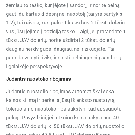
žemiau to taško, kur įėjote į sandorį, ir norite pelną
gauti du kartus didesnį nei nuostolį (tai yra santykis
1:2), tai reiškia, kad pelno tikslas bus 2 tūkst. dolerių
virš jūsų įėjimo į poziciją taško. Taigi, jei prarandate 1
tūkst. JAV dolerių, norite uždirbti 2 tūkst. dolerių –
daugiau nei dvigubai daugiau, nei rizikuojate. Tai
padeda valdyti riziką ir siekti pelningesnių sandorių
ilgalaikėje perspektyvoje.
Judantis nuostolio ribojimas
Judantis nuostolio ribojimas automatiškai seka
kainos kilimą ir perkelia jūsų iš anksto nustatytą
toleruojamo nuostolio ribą aukštyn, kad apsaugotų
pelną. Pavyzdžiui, jei bitkoino kaina pakyla nuo 40
tūkst. JAV dolerių iki 50 tūkst. JAV dolerių, nuostolio