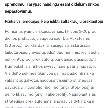
sprendimų. Tai ypač naudinga esant dideliam rinkos
nepastovumui.
Rizika vs. emocijos: kaip išlikti šaltakraujiu prekiautoju
Remiantis įvairiais skaičiavimais, tik apie 3-20 proc.
dienos prekiautojų sugeba uždirbti. Aukštesnis
(20 proc.) rodiklis dažnai susijęs su išskirtiniais
laikotarpiais. „Investopedia“ duomenimis, realistiškai,
net iki 95 proc. prekiautojų, bandančių pasinaudoti
trumpalaikiais rinkos svyravimais, patiria nuostolių.
Vis dėlto sėkmės tikimybę galima padidinti riziką
valdant apgalvotai, naudojant išėjimo strategijas,
pavyzdžiui, nuostolio ribojimo (angl. Stop-loss) ar
pelno fiksavimo (angl. Take-profit). Naudojant šias
strategijas prekiautojams lengviau valdyti riziką ir