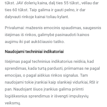
tūkst. JAV dolerių kaina, dalį ties 55 tūkst., vėliau dar
ties 60 tūkst. Taip galima ir gauti pelno, ir dar
dalyvauti rinkoje kainai toliau kylant.
Privalumai: mažesnis emocinis spaudimas, saugesnis
išėjimas iš rinkos, galimybė pasinaudoti kainos
augimu iki pat aukščiausio taško.
Naudojami techniniai indikatoriai
Išėjimas pagal techninius indikatorius reiškia, kad
sprendimas, kada turtą parduoti, priimamas ne pagal
emocijas, o pagal aiškius rinkos signalus. Tam
naudojami tokie įrankiai kaip slankieji vidurkiai, RSI ir
pan. Naudojant šiuos įrankius galima priimti
logiškesnius sprendimus ir išvengti impulsyvių
veiksmų.