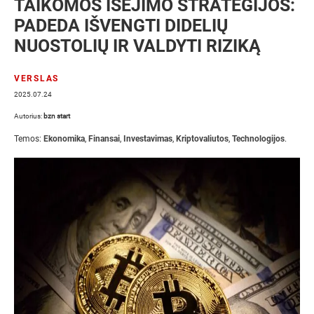
TAIKOMOS IŠĖJIMO STRATEGIJOS:
PADEDA IŠVENGTI DIDELIŲ
NUOSTOLIŲ IR VALDYTI RIZIKĄ
VERSLAS
2025.07.24
Autorius:
bzn start
Temos:
Ekonomika
,
Finansai
,
Investavimas
,
Kriptovaliutos
,
Technologijos
.