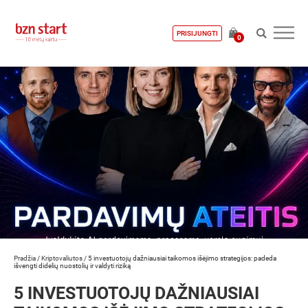
PRISIJUNGTI
0
Pradžia
/
Kriptovaliutos
/
5 investuotojų dažniausiai taikomos išėjimo strategijos: padeda
išvengti didelių nuostolių ir valdyti riziką
5 INVESTUOTOJŲ DAŽNIAUSIAI