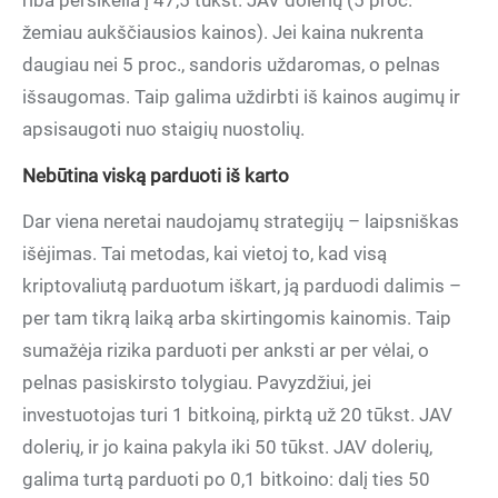
riba persikelia į 47,5 tūkst. JAV dolerių (5 proc.
žemiau aukščiausios kainos). Jei kaina nukrenta
daugiau nei 5 proc., sandoris uždaromas, o pelnas
išsaugomas. Taip galima uždirbti iš kainos augimų ir
apsisaugoti nuo staigių nuostolių.
Nebūtina viską parduoti iš karto
Dar viena neretai naudojamų strategijų – laipsniškas
išėjimas. Tai metodas, kai vietoj to, kad visą
kriptovaliutą parduotum iškart, ją parduodi dalimis –
per tam tikrą laiką arba skirtingomis kainomis. Taip
sumažėja rizika parduoti per anksti ar per vėlai, o
pelnas pasiskirsto tolygiau. Pavyzdžiui, jei
investuotojas turi 1 bitkoiną, pirktą už 20 tūkst. JAV
dolerių, ir jo kaina pakyla iki 50 tūkst. JAV dolerių,
galima turtą parduoti po 0,1 bitkoino: dalį ties 50