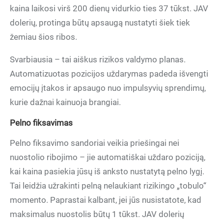
kaina laikosi virš 200 dienų vidurkio ties 37 tūkst. JAV
dolerių, protinga būtų apsaugą nustatyti šiek tiek
žemiau šios ribos.
Svarbiausia – tai aiškus rizikos valdymo planas.
Automatizuotas pozicijos uždarymas padeda išvengti
emocijų įtakos ir apsaugo nuo impulsyvių sprendimų,
kurie dažnai kainuoja brangiai.
Pelno fiksavimas
Pelno fiksavimo sandoriai veikia priešingai nei
nuostolio ribojimo – jie automatiškai uždaro poziciją,
kai kaina pasiekia jūsų iš anksto nustatytą pelno lygį.
Tai leidžia užrakinti pelną nelaukiant rizikingo „tobulo“
momento. Paprastai kalbant, jei jūs nusistatote, kad
maksimalus nuostolis būtų 1 tūkst. JAV dolerių