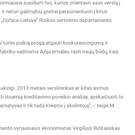
rmiausia susidurti tos, kurios orientavo savo verslą į
r neturi galimybių greitai persiorientuoti į kitus
ė „Coface Lietuva“ Rizikos vertinimo departamento
V turės puikią progą atgauti konkurencingumą ir
briku vadinama Azija privalės rasti naujų būdų, kaip
atsakingi. 2013 metais verslininkas ar kitas asmuo
i išsamią kreditavimo poreikio analizę, apskaičiuoti to
natyvas ir tik tada kreiptis į skolintoją“, – teigė M.
ento vyriausiasis ekonomistas Virgilijus Rutkauskas