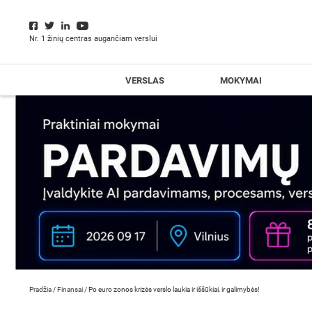
Nr. 1 žinių centras augančiam verslui
VERSLAS
MOKYMAI
Pradžia
/
Finansai
/
Po euro zonos krizės verslo laukia ir iššūkiai, ir galimybės!