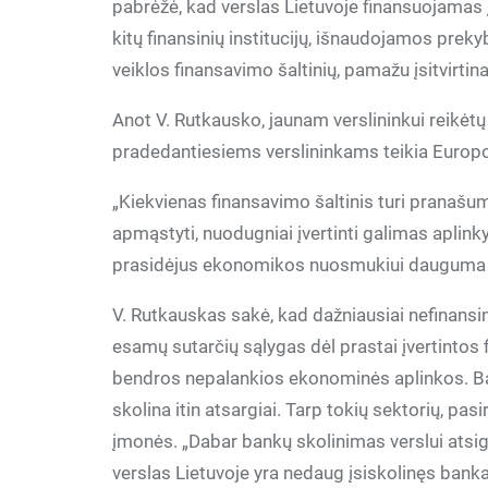
pabrėžė, kad verslas Lietuvoje finansuojamas į
kitų finansinių institucijų, išnaudojamos preky
veiklos finansavimo šaltinių, pamažu įsitvirtina
Anot V. Rutkausko, jaunam verslininkui reikė
pradedantiesiems verslininkams teikia Europo
„Kiekvienas finansavimo šaltinis turi pranašum
apmąstyti, nuodugniai įvertinti galimas aplink
prasidėjus ekonomikos nuosmukiui dauguma 
V. Rutkauskas sakė, kad dažniausiai nefinans
esamų sutarčių sąlygas dėl prastai įvertintos 
bendros nepalankios ekonominės aplinkos. Ban
skolina itin atsargiai. Tarp tokių sektorių, pa
įmonės. „Dabar bankų skolinimas verslui atsig
verslas Lietuvoje yra nedaug įsiskolinęs bank