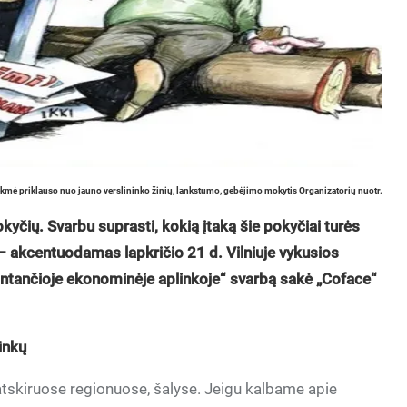
ėkmė priklauso nuo jauno verslininko žinių, lankstumo, gebėjimo mokytis Organizatorių nuotr.
yčių. Svarbu suprasti, kokią įtaką šie pokyčiai turės
 – akcentuodamas lapkričio 21 d. Vilniuje vykusios
kintančioje ekonominėje aplinkoje“ svarbą sakė „Coface“
inkų
 atskiruose regionuose, šalyse. Jeigu kalbame apie