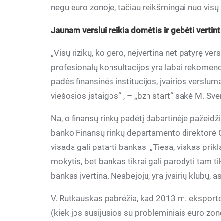
negu euro zonoje, tačiau reikšmingai nuo visų ES
Jaunam verslui reikia domėtis ir gebėti vertinti
„Visų rizikų, ko gero, neįvertina net patyrę ver
profesionalų konsultacijos yra labai rekomend
padės finansinės institucijos, įvairios versl
viešosios įstaigos“ , – „bzn start“ sakė M. Sve
Na, o finansų rinkų padėtį dabartinėje pažei
banko Finansų rinkų departamento direktorė 
visada gali patarti bankas: „Tiesa, viskas pri
mokytis, bet bankas tikrai gali parodyti tam t
bankas įvertina. Neabejoju, yra įvairių klubų, as
V. Rutkauskas pabrėžia, kad 2013 m. eksporto 
(kiek jos susijusios su probleminiais euro zo