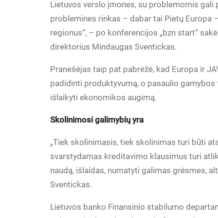
Lietuvos verslo įmones, su problemomis gali pi
problemines rinkas – dabar tai Pietų Europa – i
regionus“, – po konferencijos „bzn start“ sak
direktorius Mindaugas Sventickas.
Pranešėjas taip pat pabrėžė, kad Europa ir JA
padidinti produktyvumą, o pasaulio gamybos fa
išlaikyti ekonomikos augimą.
Skolinimosi galimybių yra
„Tiek skolinimasis, tiek skolinimas turi būti 
svarstydamas kreditavimo klausimus turi atlikt
naudą, išlaidas, numatyti galimas grėsmes, alter
Sventickas.
Lietuvos banko Finansinio stabilumo departam