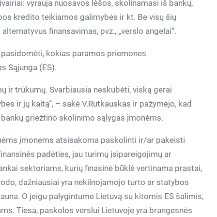
vairiai: vyrauja nuosavos lėšos, skolinamasi iš bankų,
bos kredito teikiamos galimybės ir kt. Be visų šių
 alternatyvus finansavimas, pvz., „verslo angelai“.
tų pasidomėti, kokias paramos priemones
s Sąjunga (ES).
ų ir trūkumų. Svarbiausia neskubėti, viską gerai
ybes ir jų kaitą“, – sakė V.Rutkauskas ir pažymėjo, kad
bankų griežtino skolinimo sąlygas įmonėms.
inėms įmonėms atsisakoma paskolinti ir/ar pakeisti
finansinės padėties, jau turimų įsipareigojimų ar
kai sektoriams, kurių finasinė būklė vertinama prastai,
sirodo, dažniausiai yra nekilnojamojo turto ar statybos
auna. O jeigu palygintume Lietuvą su kitomis ES šalimis,
ams. Tiesa, paskolos verslui Lietuvoje yra brangesnės