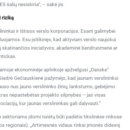
 šalių nesiskiria“, – sakė jis.
 riziką
slininkai ir ištisos verslo korporacijos. Esant galimybei
uojamos. Esu įsitikinęs, kad aktyviam verslo naujokui
umą skatinančios iniciatyvos, akademinė bendruomenė ar
ntickas.
džiamoje ekonominėje aplinkoje apžvelgusi „Danske“
Giedrė Gečiauskienė pažymėjo, kad jaunam verslininkui
klauso nuo jauno verslininko žinių, lankstumo, gebėjimo
ikras nepastebėtas projekto silpnybes – jas visas
ociacijų, kur jaunas verslininkas gali dalyvauti.“
sektoriams įdomi turėtų būti padėtis tikslinėse rinkose
nos regionais). „Artimesnės vidaus rinkai įmonės didesnį