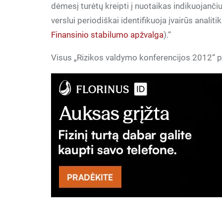
dėmesį turėtų kreipti į nuotaikas indikuojančiu
verslui periodiškai identifikuoja įvairūs analit
Finansinio stabilumo apžvalga
).“
Visus „Rizikos valdymo konferencijos 2012“ 