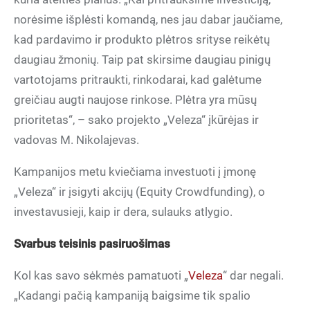
norėsime išplėsti komandą, nes jau dabar jaučiame,
kad pardavimo ir produkto plėtros srityse reikėtų
daugiau žmonių. Taip pat skirsime daugiau pinigų
vartotojams pritraukti, rinkodarai, kad galėtume
greičiau augti naujose rinkose. Plėtra yra mūsų
prioritetas“, – sako projekto „Veleza“ įkūrėjas ir
vadovas M. Nikolajevas.
Kampanijos metu kviečiama investuoti į įmonę
„Veleza“ ir įsigyti akcijų (Equity Crowdfunding), o
investavusieji, kaip ir dera, sulauks atlygio.
Svarbus teisinis pasiruošimas
Kol kas savo sėkmės pamatuoti „
Veleza
“ dar negali.
„Kadangi pačią kampaniją baigsime tik spalio