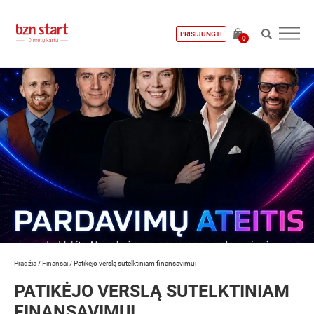
PRISIJUNGTI
0
Pradžia
/
Finansai
/
Patikėjo verslą sutelktiniam finansavimui
PATIKĖJO VERSLĄ SUTELKTINIAM
FINANSAVIMUI