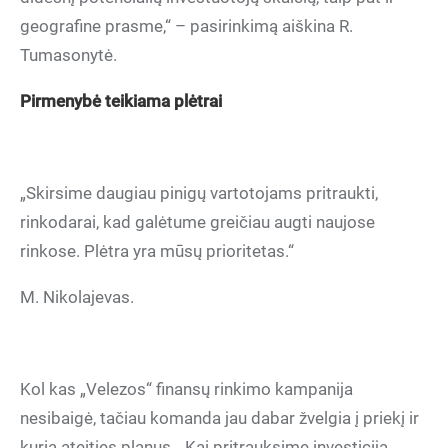
geografine prasme,“ – pasirinkimą aiškina R.
Tumasonytė.
Pirmenybė teikiama plėtrai
„Skirsime daugiau pinigų vartotojams pritraukti,
rinkodarai, kad galėtume greičiau augti naujose
rinkose. Plėtra yra mūsų prioritetas.“
M. Nikolajevas.
Kol kas „Velezos“ finansų rinkimo kampanija
nesibaigė, tačiau komanda jau dabar žvelgia į priekį ir
kuria ateities planus. „Kai pritrauksime investiciją,