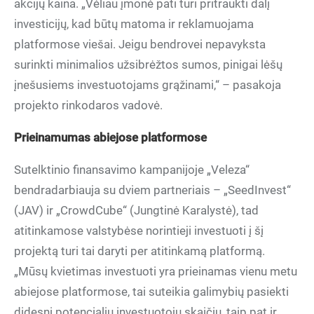
akcijų kaina. „Vėliau įmonė pati turi pritraukti dalį
investicijų, kad būtų matoma ir reklamuojama
platformose viešai. Jeigu bendrovei nepavyksta
surinkti minimalios užsibrėžtos sumos, pinigai lėšų
įnešusiems investuotojams grąžinami,“ – pasakoja
projekto rinkodaros vadovė.
Prieinamumas abiejose platformose
Sutelktinio finansavimo kampanijoje „Veleza“
bendradarbiauja su dviem partneriais – „SeedInvest“
(JAV) ir „CrowdCube“ (Jungtinė Karalystė), tad
atitinkamose valstybėse norintieji investuoti į šį
projektą turi tai daryti per atitinkamą platformą.
„Mūsų kvietimas investuoti yra prieinamas vienu metu
abiejose platformose, tai suteikia galimybių pasiekti
didesnį potencialių investuotojų skaičių, taip pat ir