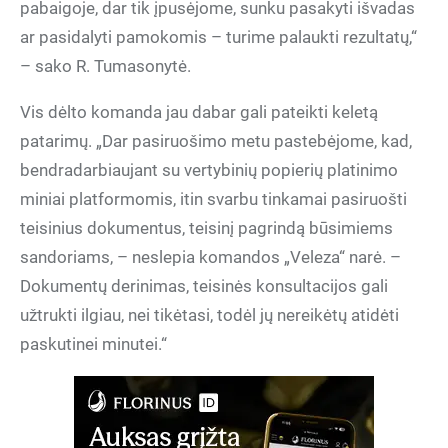
pabaigoje, dar tik įpusėjome, sunku pasakyti išvadas
ar pasidalyti pamokomis – turime palaukti rezultatų,“
– sako R. Tumasonytė.
Vis dėlto komanda jau dabar gali pateikti keletą
patarimų. „Dar pasiruošimo metu pastebėjome, kad,
bendradarbiaujant su vertybinių popierių platinimo
miniai platformomis, itin svarbu tinkamai pasiruošti
teisinius dokumentus, teisinį pagrindą būsimiems
sandoriams, – neslepia komandos „Veleza“ narė. –
Dokumentų derinimas, teisinės konsultacijos gali
užtrukti ilgiau, nei tikėtasi, todėl jų nereikėtų atidėti
paskutinei minutei.“