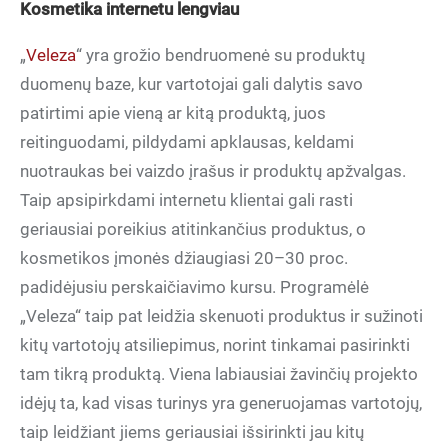
Kosmetika internetu lengviau
„
Veleza
“ yra grožio bendruomenė su produktų
duomenų baze, kur vartotojai gali dalytis savo
patirtimi apie vieną ar kitą produktą, juos
reitinguodami, pildydami apklausas, keldami
nuotraukas bei vaizdo įrašus ir produktų apžvalgas.
Taip apsipirkdami internetu klientai gali rasti
geriausiai poreikius atitinkančius produktus, o
kosmetikos įmonės džiaugiasi 20–30 proc.
padidėjusiu perskaičiavimo kursu. Programėlė
„Veleza“ taip pat leidžia skenuoti produktus ir sužinoti
kitų vartotojų atsiliepimus, norint tinkamai pasirinkti
tam tikrą produktą. Viena labiausiai žavinčių projekto
idėjų ta, kad visas turinys yra generuojamas vartotojų,
taip leidžiant jiems geriausiai išsirinkti jau kitų