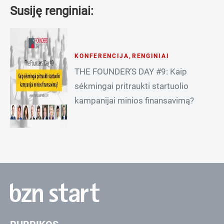
Susiję renginiai:
KONFERENCIJA
,
RENGINIAI
THE FOUNDER’S DAY #9: Kaip
sėkmingai pritraukti startuolio
kampanijai minios finansavimą?