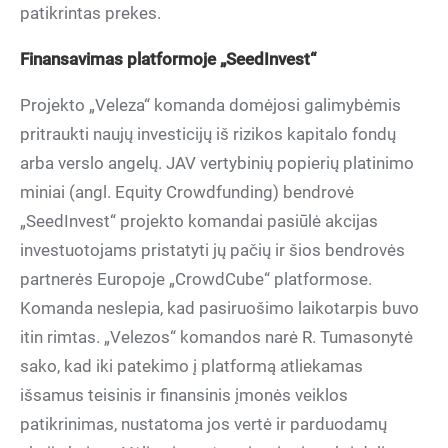
patikrintas prekes.
Finansavimas
platformoje „SeedInvest“
Projekto „Veleza“ komanda domėjosi galimybėmis
pritraukti naujų investicijų iš rizikos kapitalo fondų
arba verslo angelų. JAV vertybinių popierių platinimo
miniai (angl. Equity Crowdfunding) bendrovė
„SeedInvest“ projekto komandai pasiūlė akcijas
investuotojams pristatyti jų pačių ir šios bendrovės
partnerės Europoje „CrowdCube“ platformose.
Komanda neslepia, kad pasiruošimo laikotarpis buvo
itin rimtas. „Velezos“ komandos narė R. Tumasonytė
sako, kad iki patekimo į platformą atliekamas
išsamus teisinis ir finansinis įmonės veiklos
patikrinimas, nustatoma jos vertė ir parduodamų