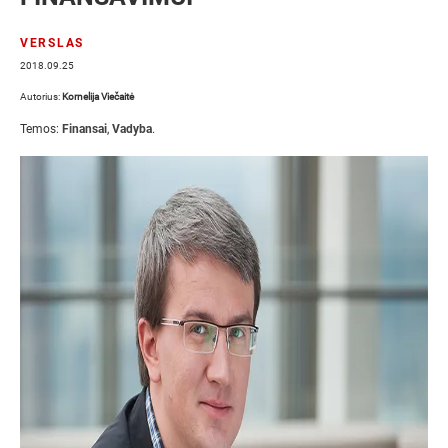
VERSLAS
2018.09.25
Autorius:
Kornelija Viečaitė
Temos:
Finansai
,
Vadyba
.