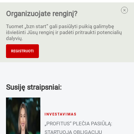
Organizuojate renginį?
Tuomet „bzn start” gali pasiūlyti puikią galimybę
išviešinti Jūsų renginį ir padėti pritraukti potencialių
dalyvių.
REGISTRUOTI
Susiję straipsniai:
INVESTAVIMAS
„PROFITUS“ PLEČIA PASIŪLĄ:
STARTUOJA OBLIGACIJŲ