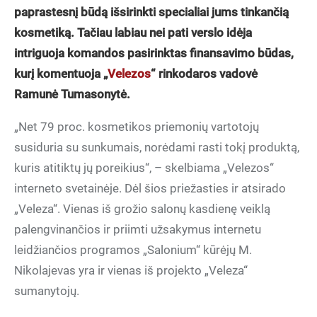
paprastesnį būdą išsirinkti specialiai jums tinkančią
kosmetiką. Tačiau labiau nei pati verslo idėja
intriguoja komandos pasirinktas finansavimo būdas,
kurį komentuoja „
Velezos
“ rinkodaros vadovė
Ramunė Tumasonytė.
„Net 79 proc. kosmetikos priemonių vartotojų
susiduria su sunkumais, norėdami rasti tokį produktą,
kuris atitiktų jų poreikius“, – skelbiama „Velezos“
interneto svetainėje. Dėl šios priežasties ir atsirado
„Veleza“. Vienas iš grožio salonų kasdienę veiklą
palengvinančios ir priimti užsakymus internetu
leidžiančios programos „Salonium“ kūrėjų M.
Nikolajevas yra ir vienas iš projekto „Veleza“
sumanytojų.