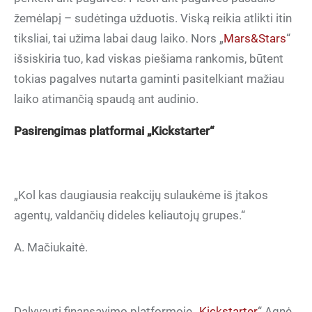
žemėlapį – sudėtinga užduotis. Viską reikia atlikti itin
tiksliai, tai užima labai daug laiko. Nors „
Mars&Stars
“
išsiskiria tuo, kad viskas piešiama rankomis, būtent
tokias pagalves nutarta gaminti pasitelkiant mažiau
laiko atimančią spaudą ant audinio.
Pasirengimas platformai „Kickstarter“
„Kol kas daugiausia reakcijų sulaukėme iš įtakos
agentų, valdančių dideles keliautojų grupes.“
A. Mačiukaitė.
Dalyvauti finansavimo platformoje „
Kickstarter
“ Agnė