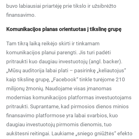
buvo labiausiai priartėję prie tikslo ir užsibrėžto
finansavimo.
Komunikacijos planas orientuotas į tikslinę grupę
Tam tikrą laiką reikėjo skirti ir tinkamam
komunikacijos planui parengti. Jis turi padėti
pritraukti kuo daugiau investuotojų (angl. backer).
„Mūsų auditorija labai plati – pasirinkę „keliautojus“
kaip tikslinę grupę, „Facebook“ tinkle turėjome 210
milijonų žmonių. Naudojame visas įmanomas
modernias komunikacijos platformas investuotojams
pritraukti. Suprantame, kad pirmosios dienos minios
finansavimo platformose yra labai svarbios, kuo
daugiau investuotojų pirmomis dienomis, tuo
aukštesni reitingai. Laukiame „sniego gniūžtės“ efekto