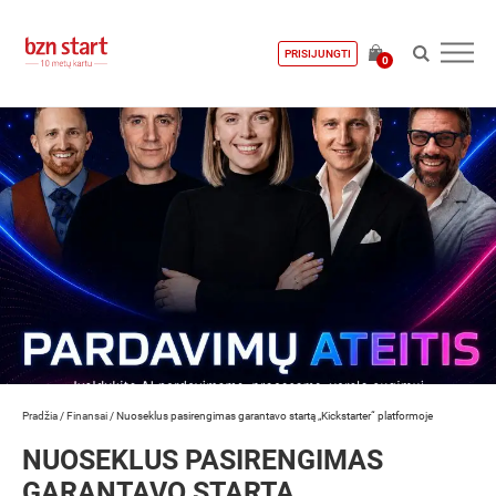
PRISIJUNGTI
0
Pradžia
/
Finansai
/
Nuoseklus pasirengimas garantavo startą „Kickstarter“ platformoje
NUOSEKLUS PASIRENGIMAS
GARANTAVO STARTĄ