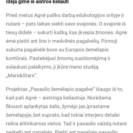
Idėja gimė iš aistros keliauti
Prieš metus Agnė paliko darbą edukologijos srityje ir
nutarė – pats laikas siekti savo svajonės. O svajonė iš
tiesų didelė – sukurti kažką, kas įkvepia žmones. Agnė
ėmė piešti ant lino ir medvilnės pagalvėlių. Pirmoji
sukurta pagalvėlė buvo su Europos žemėlapio
kontūrais. Pastebėjusi žmonių susidomėjimą ir
sulaukusi palaikymo, ji įkūrė meno studiją
„Mars&Stars“.
Projektas „Pasaulio žemėlapio pagalvė“ išaugo iš to,
kad pati Agnė – aistringa keliautoja. Norėdama
fiksuoti aplankytas šalis, žymėjo jas įprastame
žemėlapyje, bet suprato, kad tokiai interjero detalei
reikia atitinkamos vietos. Tad ir pasaulio vaizdą nutarė
perkelti ant pagalvės. Piešti ant pagalvės pasaulio