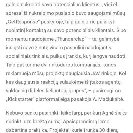
galėjo nukreipti savo potencialius klientus. „Visi el.
adresai iš nukreipimo puslapio buvo saugojami mūsų
„GetResponse“ paskyroje, taip galėjome palaikyti
nuolatinį kontaktą su savo potencialiais klientais. Šiuo
momentu naudojame „Thunderclap“ – tai galimybė
išsiųsti savo žinutę visam pasauliui naudojantis
socialiniais tinklais, puikus įrankis, kurį lengva naudoti.
Taip pat turime dvi rinkodaros kompanijas, kurios
reklamuoja mūsų projektą daugiausia JAV rinkoje. Kol
kas daugiausia reakcijų sulaukėme iš įtakos agentų,
valdančių dideles keliautojų grupes“, – pasirengimo
„Kickstarter“ platformai eigą pasakoja A. Mačiukaitė.
Nebuvo sunku pasirinkti laikotarpį, per kurį Agnė sieks
surinkti užsibrėžtą sumą. Apsisprendimą lėmė
dabartinė praktika. Projektai, kurie trunka 30 dienų,