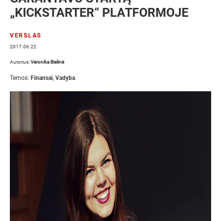
„KICKSTARTER“ PLATFORMOJE
VERSLAS
2017.06.22
Autorius:
Veronika Bielinė
Temos:
Finansai
,
Vadyba
.