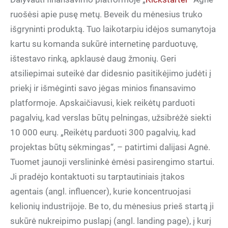
ruošėsi apie pusę metų. Beveik du mėnesius truko
išgryninti produktą. Tuo laikotarpiu idėjos sumanytoja
kartu su komanda sukūrė internetinę parduotuvę,
ištestavo rinką, apklausė daug žmonių. Geri
atsiliepimai suteikė dar didesnio pasitikėjimo judėti į
priekį ir išmėginti savo jėgas minios finansavimo
platformoje. Apskaičiavusi, kiek reikėtų parduoti
pagalvių, kad verslas būtų pelningas, užsibrėžė siekti
10 000 eurų. „Reikėtų parduoti 300 pagalvių, kad
projektas būtų sėkmingas“, – patirtimi dalijasi Agnė.
Tuomet jaunoji verslininkė ėmėsi pasirengimo startui.
Ji pradėjo kontaktuoti su tarptautiniais įtakos
agentais (angl. influencer), kurie koncentruojasi
kelionių industrijoje. Be to, du mėnesius prieš startą ji
sukūrė nukreipimo puslapį (angl. landing page), į kurį