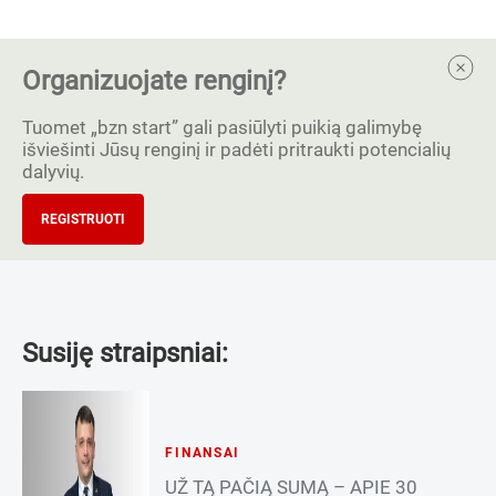
Organizuojate renginį?
Tuomet „bzn start” gali pasiūlyti puikią galimybę
išviešinti Jūsų renginį ir padėti pritraukti potencialių
dalyvių.
REGISTRUOTI
Susiję straipsniai:
FINANSAI
UŽ TĄ PAČIĄ SUMĄ – APIE 30