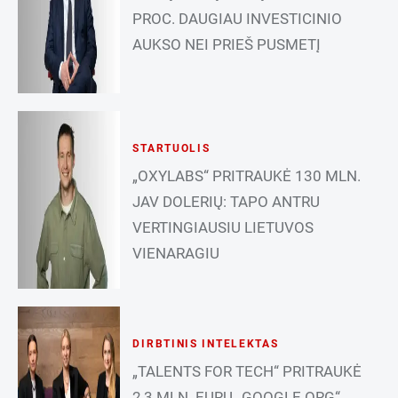
PROC. DAUGIAU INVESTICINIO
AUKSO NEI PRIEŠ PUSMETĮ
STARTUOLIS
„OXYLABS“ PRITRAUKĖ 130 MLN.
JAV DOLERIŲ: TAPO ANTRU
VERTINGIAUSIU LIETUVOS
VIENARAGIU
DIRBTINIS INTELEKTAS
„TALENTS FOR TECH“ PRITRAUKĖ
2,3 MLN. EURŲ „GOOGLE.ORG“