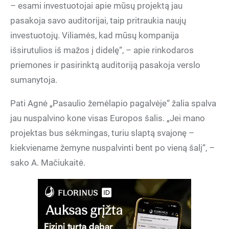
– esami investuotojai apie mūsų projektą jau
pasakoja savo auditorijai, taip pritraukia naujų
investuotojų. Viliamės, kad mūsų kompanija
išsirutulios iš mažos į didelę“, – apie rinkodaros
priemones ir pasirinktą auditoriją pasakoja verslo
sumanytoja.
Pati Agnė „Pasaulio žemėlapio pagalvėje“ žalia spalva
jau nuspalvino kone visas Europos šalis. „Jei mano
projektas bus sėkmingas, turiu slaptą svajonę –
kiekviename žemyne nuspalvinti bent po vieną šalį“, –
sako A. Mačiukaitė.